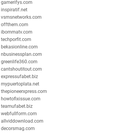
gamerifys.com
inspiratif.net
vsmsnetworks.com
offthem.com
ibommatv.com
techporfit.com
bekasionline.com
nbusinessplan.com
greenlife360.com
cantshoutitout.com
expressufabet.biz
mypuertoplata.net
thepioneerxpress.com
howtofixissue.com
teamufabet.biz
webfullform.com
allviddownload.com
decorsmag.com