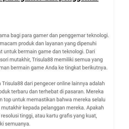
tama bagi para gamer dan penggemar teknologi.
i macam produk dan layanan yang dipenuhi
t untuk bermain game dan teknologi. Dari
esori mutakhir, Trisula88 memiliki semua yang
n bermain game Anda ke tingkat berikutnya.
risula88 dari pengecer online lainnya adalah
uk terbaru dan terhebat di pasaran. Mereka
n top untuk memastikan bahwa mereka selalu
an mutakhir kepada pelanggan mereka. Apakah
olusi tinggi, atau kartu grafis yang kuat,
iki semuanya.