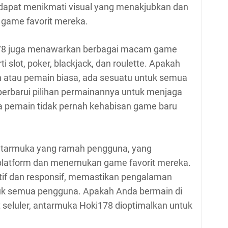
 dapat menikmati visual yang menakjubkan dan
 game favorit mereka.
ki178 juga menawarkan berbagai macam game
ti slot, poker, blackjack, dan roulette. Apakah
 atau pemain biasa, ada sesuatu untuk semua
mperbarui pilihan permainannya untuk menjaga
gga pemain tidak pernah kehabisan game baru
 antarmuka yang ramah pengguna, yang
latform dan menemukan game favorit mereka.
uitif dan responsif, memastikan pengalaman
uk semua pengguna. Apakah Anda bermain di
 seluler, antarmuka Hoki178 dioptimalkan untuk