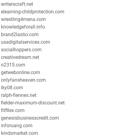
writerscraft.net
elearning-childprotection.com
wrestling4mena.com
knowledgeforall.info
brand2lastio.com
usadigitalservices.com
socialhoppers.com
creativedream.net
n2315.com
getwebonline.com
onlyfansheaven.com
lky08.com
ralph-fiennes.net
fielder-maximum-discount.net
fitfllex.com
genesisbusinesscredit.com
inforuang.com
kindsmarket.com