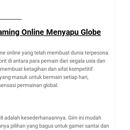
aming Online Menyapu Globe
e online yang telah membuat dunia terpesona.
rit di antara para pemain dari segala usia dan
 membuat ketagihan dan sifat kompetitif.
yang masuk untuk bermain setiap hari,
sensasi permainan global.
p88 adalah kesederhanaannya. Gim ini mudah
kannya pilihan yang bagus untuk gamer santai dan