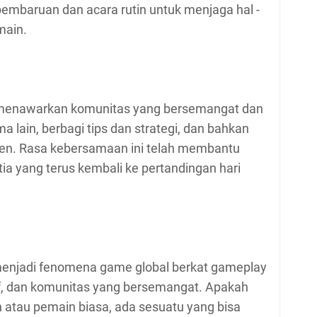
embaruan dan acara rutin untuk menjaga hal -
main.
 menawarkan komunitas yang bersemangat dan
lain, berbagi tips dan strategi, dan bahkan
en. Rasa kebersamaan ini telah membantu
 yang terus kembali ke pertandingan hari
menjadi fenomena game global berkat gameplay
if, dan komunitas yang bersemangat. Apakah
 atau pemain biasa, ada sesuatu yang bisa