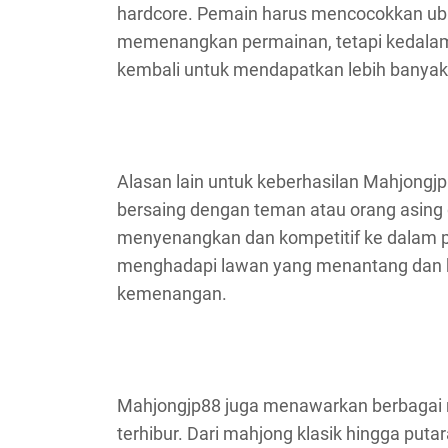
hardcore. Pemain harus mencocokkan ub
memenangkan permainan, tetapi kedala
kembali untuk mendapatkan lebih banyak
Alasan lain untuk keberhasilan Mahjongj
bersaing dengan teman atau orang asing
menyenangkan dan kompetitif ke dalam 
menghadapi lawan yang menantang dan 
kemenangan.
Mahjongjp88 juga menawarkan berbagai
terhibur. Dari mahjong klasik hingga puta