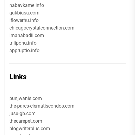
nabavkame.info
gakbiasa.com
iflowerhu.info
chicagocrystalconnection.com
imanabadii.com
trilipohu.info
appruptio.info
Links
punjwanis.com
the-parcs-clematiscondos.com
jusu-gb.com
thecarepet.com
blogwriterplus.com