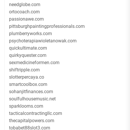
needglobe.com
ortocoach.com
passionawe.com
pittsburghpaintingprofessionals.com
plumberryworks.com
psychoterapiawioletanowak.com
quickultimate.com
quirkyquester.com
sexmedicineformen.com
shiftripple.com
slotterpercaya.co
smartcoolbox.com
sohanjitfinances.com
soulfulhousemusic.net
sparklooms.com
tacticalcontractingllc.com
thecapitalpowers.com
tobabet88slot3.com