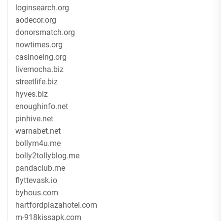
loginsearch.org
aodecor.org
donorsmatch.org
nowtimes.org
casinoeing.org
livemocha.biz
streetlife.biz
hyves.biz
enoughinfo.net
pinhive.net
warnabet.net
bollym4u.me
bolly2tollyblog.me
pandaclub.me
flyttevask.io
byhous.com
hartfordplazahotel.com
m-918kissapk.com