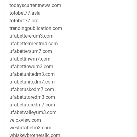
todayscurrentnews.com
totobet77.asia
totobet77.org
trendingpublication.com
ufabettererum3.com
ufabettermentm4.com
ufabettersum7.com
ufabettinwm7.com
ufabettinwum3.com
ufabetunitedm3.com
ufabetunitedm7.com
ufabetuskedm7.com
ufabetutoredm3.com
ufabetutoredm7.com
ufabetvalleyum3.com
veloxview.com
westufabetm3.com
whiskeybrothersllc.com