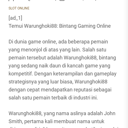
SLOT ONLINE
[ad_1]
Temui Warunghoki88: Bintang Gaming Online
Di dunia game online, ada beberapa pemain
yang menonjol di atas yang lain. Salah satu
pemain tersebut adalah Warunghoki88, bintang
yang sedang naik daun di kancah game yang
kompetitif. Dengan keterampilan dan gameplay
strategisnya yang luar biasa, Warunghoki88
dengan cepat mendapatkan reputasi sebagai
salah satu pemain terbaik di industri ini.
Warunghoki88, yang nama aslinya adalah John
Smith, pertama kali membuat nama untuk