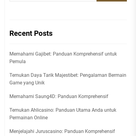
Recent Posts
Memahami Gajibet: Panduan Komprehensif untuk
Pemula
Temukan Daya Tarik Majestibet: Pengalaman Bermain
Game yang Unik
Memahami Saung4D: Panduan Komprehensif
Temukan Ahlicasino: Panduan Utama Anda untuk
Permainan Online
Menjelajahi Juruscasino: Panduan Komprehensif