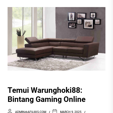
Pulsa
Temui Warunghoki88:
Bintang Gaming Online
ADMIN@AFILIIXS.COM
MARCH 9, 2025