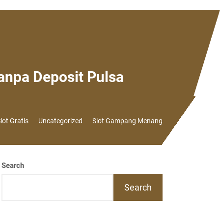
anpa Deposit Pulsa
lot Gratis
Uncategorized
Slot Gampang Menang
Search
Search