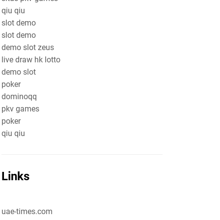
qiu qiu
slot demo
slot demo
demo slot zeus
live draw hk lotto
demo slot
poker
dominoqq
pkv games
poker
qiu qiu
Links
uae-times.com