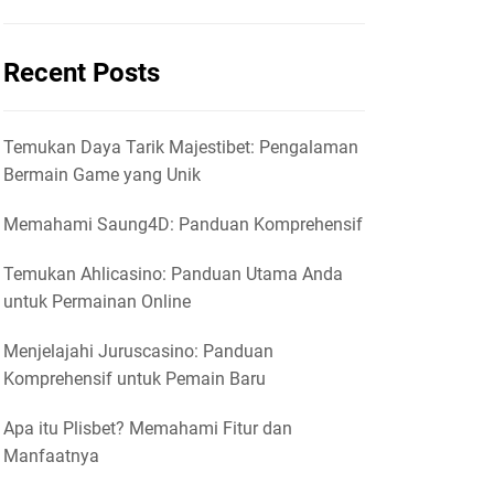
Recent Posts
Temukan Daya Tarik Majestibet: Pengalaman
Bermain Game yang Unik
Memahami Saung4D: Panduan Komprehensif
Temukan Ahlicasino: Panduan Utama Anda
untuk Permainan Online
Menjelajahi Juruscasino: Panduan
Komprehensif untuk Pemain Baru
Apa itu Plisbet? Memahami Fitur dan
Manfaatnya