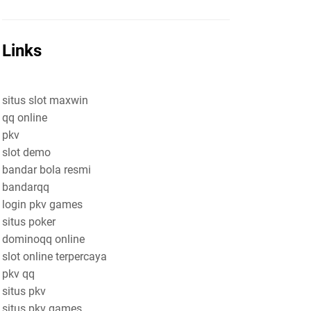
Links
situs slot maxwin
qq online
pkv
slot demo
bandar bola resmi
bandarqq
login pkv games
situs poker
dominoqq online
slot online terpercaya
pkv qq
situs pkv
situs pkv games