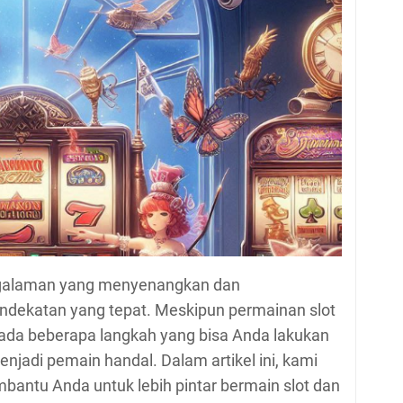
pengalaman yang menyenangkan dan
ndekatan yang tepat. Meskipun permainan slot
ada beberapa langkah yang bisa Anda lakukan
jadi pemain handal. Dalam artikel ini, kami
antu Anda untuk lebih pintar bermain slot dan