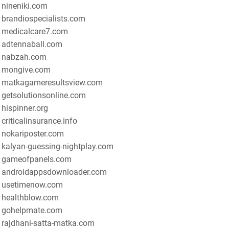
nineniki.com
brandiospecialists.com
medicalcare7.com
adtennaball.com
nabzah.com
mongive.com
matkagameresultsview.com
getsolutionsonline.com
hispinner.org
criticalinsurance.info
nokariposter.com
kalyan-guessing-nightplay.com
gameofpanels.com
androidappsdownloader.com
usetimenow.com
healthblow.com
gohelpmate.com
rajdhani-satta-matka.com