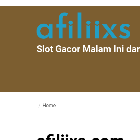
Skip
to
the
content
Slot Gacor Malam Ini da
Slot
Gacor
Malam
Ini
dari
PG
Soft,
Home
Kemenangan
Maxwin
Tanpa
Deposit