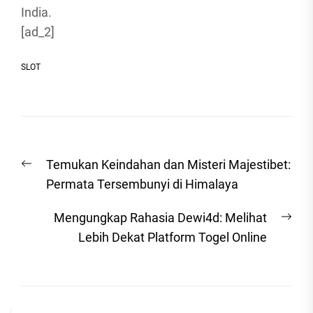
India.
[ad_2]
SLOT
Post
Previous
Temukan Keindahan dan Misteri Majestibet:
navigation
post:
Permata Tersembunyi di Himalaya
Nex
Mengungkap Rahasia Dewi4d: Melihat
post
Lebih Dekat Platform Togel Online