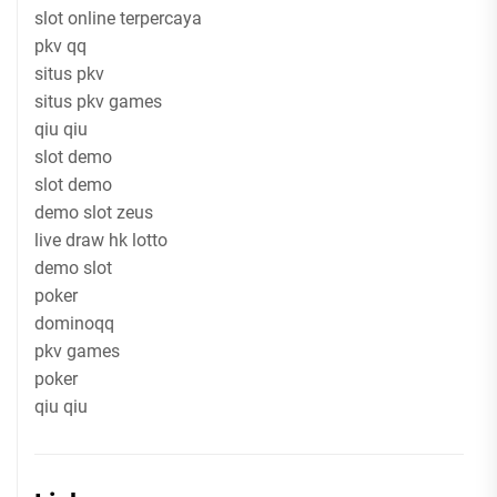
slot online terpercaya
pkv qq
situs pkv
situs pkv games
qiu qiu
slot demo
slot demo
demo slot zeus
live draw hk lotto
demo slot
poker
dominoqq
pkv games
poker
qiu qiu