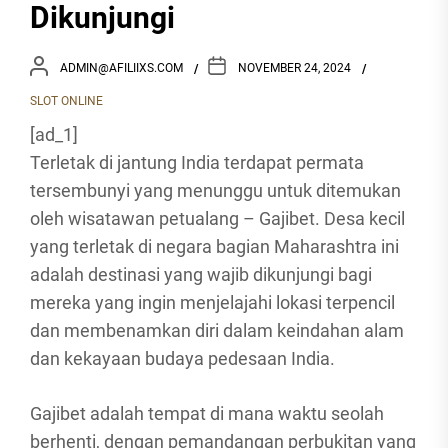
Dikunjungi
ADMIN@AFILIIXS.COM
NOVEMBER 24, 2024
SLOT ONLINE
[ad_1]
Terletak di jantung India terdapat permata
tersembunyi yang menunggu untuk ditemukan
oleh wisatawan petualang – Gajibet. Desa kecil
yang terletak di negara bagian Maharashtra ini
adalah destinasi yang wajib dikunjungi bagi
mereka yang ingin menjelajahi lokasi terpencil
dan membenamkan diri dalam keindahan alam
dan kekayaan budaya pedesaan India.
Gajibet adalah tempat di mana waktu seolah
berhenti, dengan pemandangan perbukitan yang