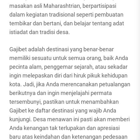
masakan asli Maharashtrian, berpartisipasi
dalam kegiatan tradisional seperti pembuatan
tembikar dan bertani, dan belajar tentang adat
istiadat dan tradisi desa.
Gajibet adalah destinasi yang benar-benar
memiliki sesuatu untuk semua orang, baik Anda
pecinta alam, penggemar sejarah, atau sekadar
ingin melepaskan diri dari hiruk pikuk kehidupan
kota. Jadi, jika Anda merencanakan petualangan
berikutnya dan ingin menjelajahi permata
tersembunyi, pastikan untuk menambahkan
Gajibet ke daftar destinasi yang wajib Anda
kunjungi. Desa menawan ini pasti akan memberi
Anda kenangan tak terlupakan dan apresiasi
baru atas keindahan dan ketenangan pedesaan