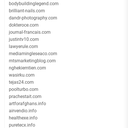
bodybuildinglegend.com
brilliant-nails.com
dandr-photography.com
dokteroce.com
journal-francais.com
justintv10.com
lawyerule.com
mediamingleseaco.com
mtsmarketingblog.com
nghekiemtien.com
wasirku.com
tejas24.com
poolturbo.com
prachestait.com
artforafghans.info
airvendio.info
healthexe.info
puretecx.info