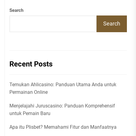
Search
Search
Recent Posts
Temukan Ahlicasino: Panduan Utama Anda untuk
Permainan Online
Menjelajahi Juruscasino: Panduan Komprehensif
untuk Pemain Baru
Apa itu Plisbet? Memahami Fitur dan Manfaatnya