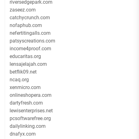
riversedgepark.com
zaseez.com
catchycrunch.com
nofaphub.com
nefertitingalls.com
patsyscreations.com
income4proof.com
educaritas.org
lensajelajah.com
betflik09.net
ncaq.org
xenmicro.com
onlineshopera.com
dartyfresh.com
lewisenterprises.net
pcsoftwarefree.org
dailylinking.com
dnafyx.com