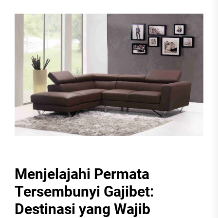
Pulsa
Menjelajahi Permata
Tersembunyi Gajibet:
Destinasi yang Wajib