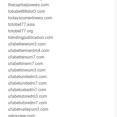
thecapitalpowers.com
tobabet88slot3.com
todayscurrentnews.com
totobet77.asia
totobet77.org
trendingpublication.com
ufabettererum3.com
ufabettermentm4.com
ufabettersum7.com
ufabettinwm7.com
ufabettinwum3.com
ufabetunitedm3.com
ufabetunitedm7.com
ufabetuskedm7.com
ufabetutoredm3.com
ufabetutoredm7.com
ufabetvalleyum3.com
veloxview.com