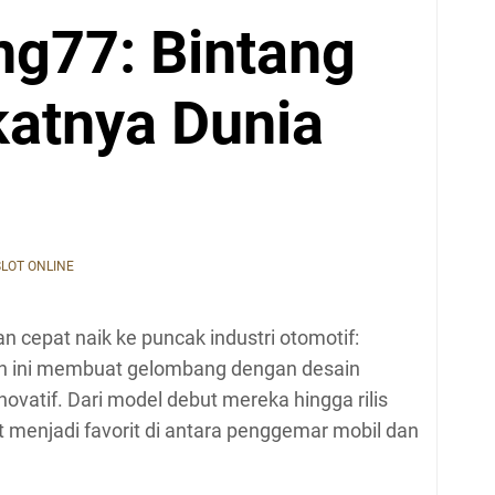
g77: Bintang
atnya Dunia
SLOT ONLINE
n cepat naik ke puncak industri otomotif:
n ini membuat gelombang dengan desain
novatif. Dari model debut mereka hingga rilis
menjadi favorit di antara penggemar mobil dan