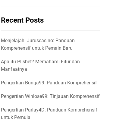
Recent Posts
Menjelajahi Juruscasino: Panduan
Komprehensif untuk Pemain Baru
Apa itu Plisbet? Memahami Fitur dan
Manfaatnya
Pengertian Bunga99: Panduan Komprehensif
Pengertian Winlose99: Tinjauan Komprehensif
Pengertian Parlay4D: Panduan Komprehensif
untuk Pemula