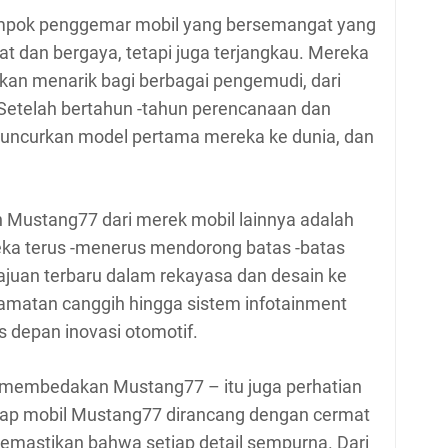
ompok penggemar mobil yang bersemangat yang
t dan bergaya, tetapi juga terjangkau. Mereka
kan menarik bagi berbagai pengemudi, dari
Setelah bertahun -tahun perencanaan dan
ncurkan model pertama mereka ke dunia, dan
 Mustang77 dari merek mobil lainnya adalah
ka terus -menerus mendorong batas -batas
juan terbaru dalam rekayasa dan desain ke
lamatan canggih hingga sistem infotainment
s depan inovasi otomotif.
 membedakan Mustang77 – itu juga perhatian
tiap mobil Mustang77 dirancang dengan cermat
memastikan bahwa setiap detail sempurna. Dari