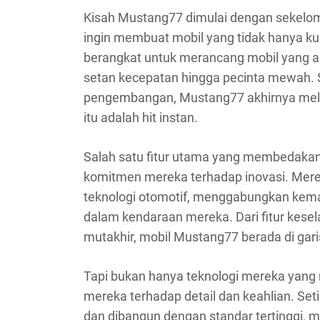
Kisah Mustang77 dimulai dengan sekel
ingin membuat mobil yang tidak hanya kua
berangkat untuk merancang mobil yang a
setan kecepatan hingga pecinta mewah. 
pengembangan, Mustang77 akhirnya melu
itu adalah hit instan.
Salah satu fitur utama yang membedakan
komitmen mereka terhadap inovasi. Mere
teknologi otomotif, menggabungkan kema
dalam kendaraan mereka. Dari fitur kese
mutakhir, mobil Mustang77 berada di gari
Tapi bukan hanya teknologi mereka yang
mereka terhadap detail dan keahlian. Se
dan dibangun dengan standar tertinggi, 