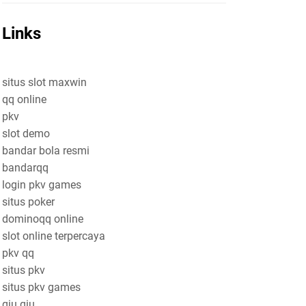
Links
situs slot maxwin
qq online
pkv
slot demo
bandar bola resmi
bandarqq
login pkv games
situs poker
dominoqq online
slot online terpercaya
pkv qq
situs pkv
situs pkv games
qiu qiu