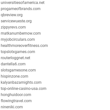
universitiesofamerica.net
progameofbrands.com
qbreview.org
servicewueste.org
zippyrevs.com
matkanumbernow.com
myjobcirculars.com
healthmoreoverfitness.com
topslotxgames.com
routerloggnet.net
dantella6.com
slotsgamesone.com
hispinzone.com
kalyanbazarnights.com
top-online-casino-usa.com
honghuidoor.com
flowingtravel.com
nineniki.com