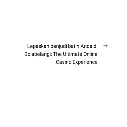
Next
Lepaskan penjudi batin Anda di
post:
Bolapelangi: The Ultimate Online
Casino Experience