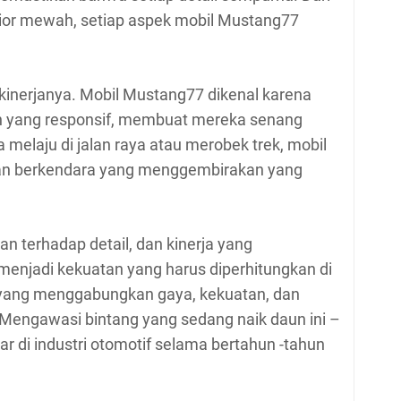
terior mewah, setiap aspek mobil Mustang77
n kinerjanya. Mobil Mustang77 dikenal karena
 yang responsif, membuat mereka senang
melaju di jalan raya atau merobek trek, mobil
n berkendara yang menggembirakan yang
an terhadap detail, dan kinerja yang
njadi kekuatan yang harus diperhitungkan di
l yang menggabungkan gaya, kekuatan, dan
77. Mengawasi bintang yang sedang naik daun ini –
di industri otomotif selama bertahun -tahun