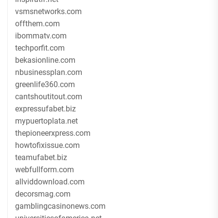
vsmsnetworks.com
offthem.com
ibommatv.com
techporfit.com
bekasionline.com
nbusinessplan.com
greenlife360.com
cantshoutitout.com
expressufabet.biz
mypuertoplata.net
thepioneerxpress.com
howtofixissue.com
teamufabet.biz
webfullform.com
allviddownload.com
decorsmag.com
gamblingcasinonews.com