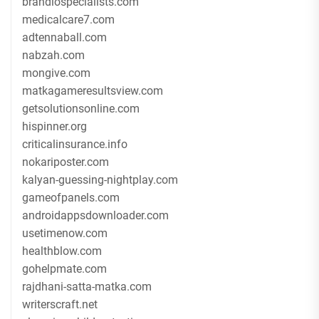
brandiospecialists.com
medicalcare7.com
adtennaball.com
nabzah.com
mongive.com
matkagameresultsview.com
getsolutionsonline.com
hispinner.org
criticalinsurance.info
nokariposter.com
kalyan-guessing-nightplay.com
gameofpanels.com
androidappsdownloader.com
usetimenow.com
healthblow.com
gohelpmate.com
rajdhani-satta-matka.com
writerscraft.net