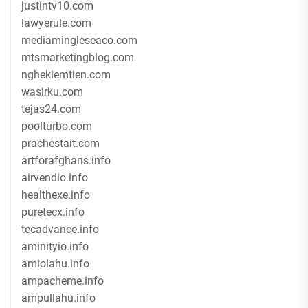
justintv10.com
lawyerule.com
mediamingleseaco.com
mtsmarketingblog.com
nghekiemtien.com
wasirku.com
tejas24.com
poolturbo.com
prachestait.com
artforafghans.info
airvendio.info
healthexe.info
puretecx.info
tecadvance.info
aminityio.info
amiolahu.info
ampacheme.info
ampullahu.info