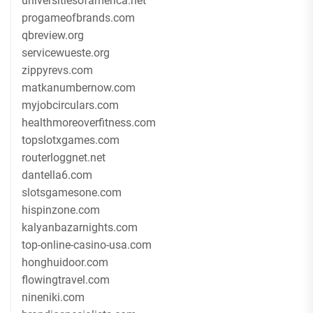
universitiesofamerica.net
progameofbrands.com
qbreview.org
servicewueste.org
zippyrevs.com
matkanumbernow.com
myjobcirculars.com
healthmoreoverfitness.com
topslotxgames.com
routerloggnet.net
dantella6.com
slotsgamesone.com
hispinzone.com
kalyanbazarnights.com
top-online-casino-usa.com
honghuidoor.com
flowingtravel.com
nineniki.com