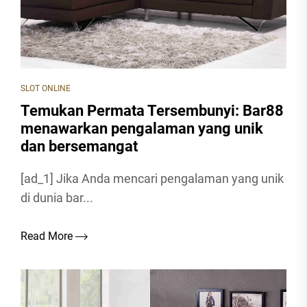
SLOT ONLINE
Temukan Permata Tersembunyi: Bar88
menawarkan pengalaman yang unik
dan bersemangat
[ad_1] Jika Anda mencari pengalaman yang unik
di dunia bar...
Read More