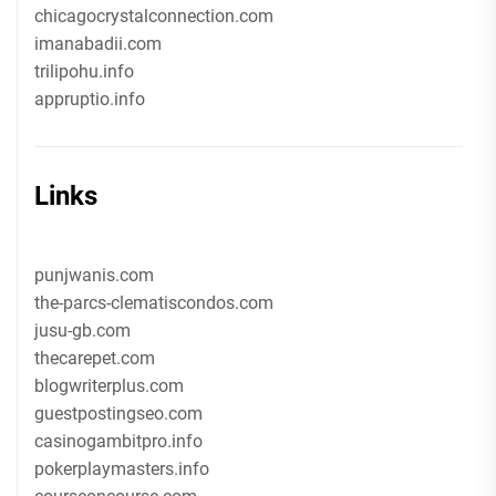
chicagocrystalconnection.com
imanabadii.com
trilipohu.info
appruptio.info
Links
punjwanis.com
the-parcs-clematiscondos.com
jusu-gb.com
thecarepet.com
blogwriterplus.com
guestpostingseo.com
casinogambitpro.info
pokerplaymasters.info