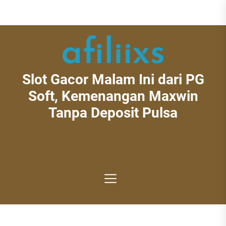
Skip
to
the
content
Slot Gacor Malam Ini dari PG
Slot
Gacor
Soft, Kemenangan Maxwin
Malam
Tanpa Deposit Pulsa
Ini
dari
PG
Soft,
Kemenangan
Maxwin
Tanpa
Deposit