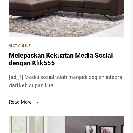
SLOT ONLINE
Melepaskan Kekuatan Media Sosial
dengan Klik555
[ad_1] Media sosial telah menjadi bagian integral
dari kehidupan kita...
Read More