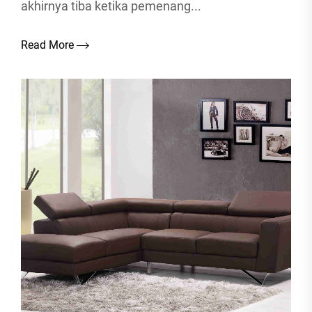
akhirnya tiba ketika pemenang...
Read More