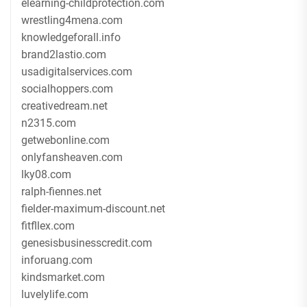
elearning-childprotection.com
wrestling4mena.com
knowledgeforall.info
brand2lastio.com
usadigitalservices.com
socialhoppers.com
creativedream.net
n2315.com
getwebonline.com
onlyfansheaven.com
lky08.com
ralph-fiennes.net
fielder-maximum-discount.net
fitfllex.com
genesisbusinesscredit.com
inforuang.com
kindsmarket.com
luvelylife.com