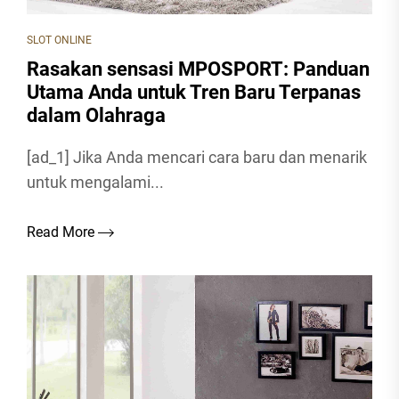
SLOT ONLINE
Rasakan sensasi MPOSPORT: Panduan
Utama Anda untuk Tren Baru Terpanas
dalam Olahraga
[ad_1] Jika Anda mencari cara baru dan menarik
untuk mengalami...
Read More