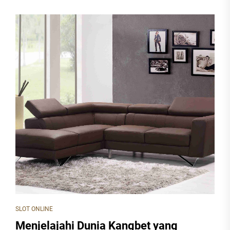
Pulsa
SLOT ONLINE
Menjelajahi Dunia Kangbet yang