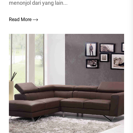
menonjol dari yang lain...
Read More