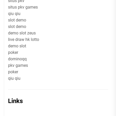
situs pkv
situs pkv games
qiu qiu
slot demo
slot demo
demo slot zeus
live draw hk lotto
demo slot
poker
dominoqq
pkv games
poker
qiu qiu
Links