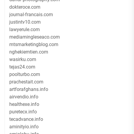
dokteroce.com
journal-francais.com
justintv10.com
lawyerule.com
mediamingleseaco.com
mtsmarketingblog.com
nghekiemtien.com
wasirku.com
tejas24.com
poolturbo.com
prachestait.com
artforafghans.info
airvendio.info
healthexe.info
puretecx.info
tecadvance.info
aminityio.info