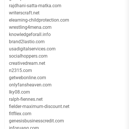
rajdhani-satta-matka.com
writerscraft.net
elearning-childprotection.com
wrestling4mena.com
knowledgeforall.info
brand2lastio.com
usadigitalservices.com
socialhoppers.com
creativedream.net
n2315.com
getwebonline.com
onlyfansheaven.com
lky08.com
ralph-fiennes.net
fielder-maximum-discount.net
fitfllex.com
genesisbusinesscredit.com
inforuang.com