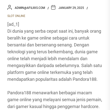
ADMIN@AFILIIXS.COM
JANUARY 29, 2025
SLOT ONLINE
[ad_1]
Di dunia yang serba cepat saat ini, banyak orang
beralih ke game online sebagai cara untuk
bersantai dan bersenang-senang. Dengan
teknologi yang terus berkembang, dunia game
online telah menjadi lebih mendalam dan
mengasyikkan daripada sebelumnya. Salah satu
platform game online terkemuka yang telah
mendapatkan popularitas adalah Pandora188.
Pandora188 menawarkan berbagai macam
game online yang melayani semua jenis pemain,
dari gamer kasual hingga penggemar hardcore.