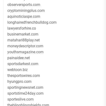
observersports.com
cryptominingplus.com
aquinoticiaspe.com
longhairedfrenchbulldog.com
lawyersforhire.co
businemarket.com
matahari88play.net
moneydescriptor.com
youthsmagazine.com
painaidee.net
sportsdarkest.com
webtoon.biz
thesportswires.com
hyungpro.com
sportingnewsnet.com
sportstime24day.com
sporteslive.com
theblingblingshields.com