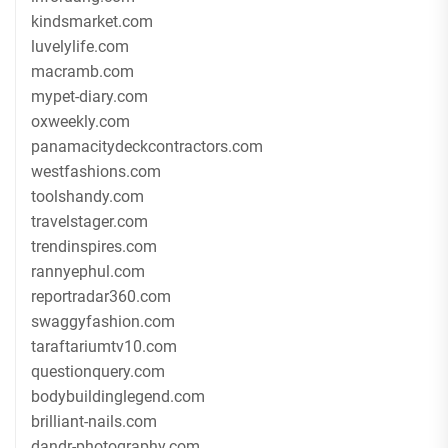
kindsmarket.com
luvelylife.com
macramb.com
mypet-diary.com
oxweekly.com
panamacitydeckcontractors.com
westfashions.com
toolshandy.com
travelstager.com
trendinspires.com
rannyephul.com
reportradar360.com
swaggyfashion.com
taraftariumtv10.com
questionquery.com
bodybuildinglegend.com
brilliant-nails.com
dandr-photography.com