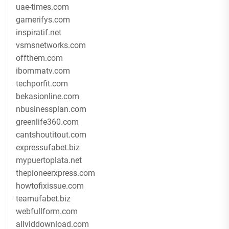
uae-times.com
gamerifys.com
inspiratif.net
vsmsnetworks.com
offthem.com
ibommatv.com
techporfit.com
bekasionline.com
nbusinessplan.com
greenlife360.com
cantshoutitout.com
expressufabet.biz
mypuertoplata.net
thepioneerxpress.com
howtofixissue.com
teamufabet.biz
webfullform.com
allviddownload.com