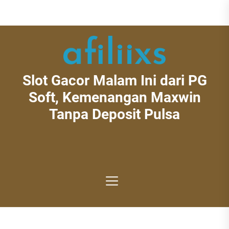
Skip
to
the
content
Slot Gacor Malam Ini dari PG
Slot
Gacor
Soft, Kemenangan Maxwin
Malam
Tanpa Deposit Pulsa
Ini
dari
PG
Soft,
Kemenangan
Maxwin
Tanpa
Deposit