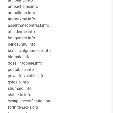
amiolahu.info
ampacheme.info
ampullahu.info
aromaxme.info
asserthatecontrast.info
atenderme.info
bangumiio.info
bekosunhu.info
beneficialgrandiose.info
blomaio.info
dosellinfoplete.info
podtubeio.info
powerfulvolatile.info
qvidsio.info
shumaio.info
slotherio.info
cysapluscertification.org
fortnitehacks.org