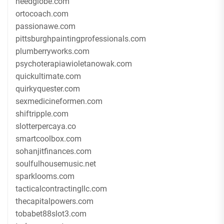
needglobe.com
ortocoach.com
passionawe.com
pittsburghpaintingprofessionals.com
plumberryworks.com
psychoterapiawioletanowak.com
quickultimate.com
quirkyquester.com
sexmedicineformen.com
shiftripple.com
slotterpercaya.co
smartcoolbox.com
sohanjitfinances.com
soulfulhousemusic.net
sparklooms.com
tacticalcontractingllc.com
thecapitalpowers.com
tobabet88slot3.com