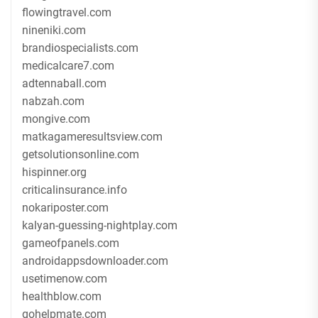
flowingtravel.com
nineniki.com
brandiospecialists.com
medicalcare7.com
adtennaball.com
nabzah.com
mongive.com
matkagameresultsview.com
getsolutionsonline.com
hispinner.org
criticalinsurance.info
nokariposter.com
kalyan-guessing-nightplay.com
gameofpanels.com
androidappsdownloader.com
usetimenow.com
healthblow.com
gohelpmate.com