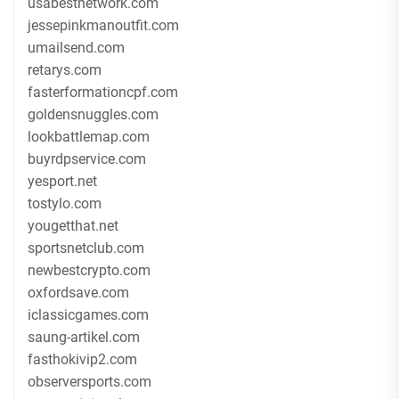
usabestnetwork.com
jessepinkmanoutfit.com
umailsend.com
retarys.com
fasterformationcpf.com
goldensnuggles.com
lookbattlemap.com
buyrdpservice.com
yesport.net
tostylo.com
yougetthat.net
sportsnetclub.com
newbestcrypto.com
oxfordsave.com
iclassicgames.com
saung-artikel.com
fasthokivip2.com
observersports.com