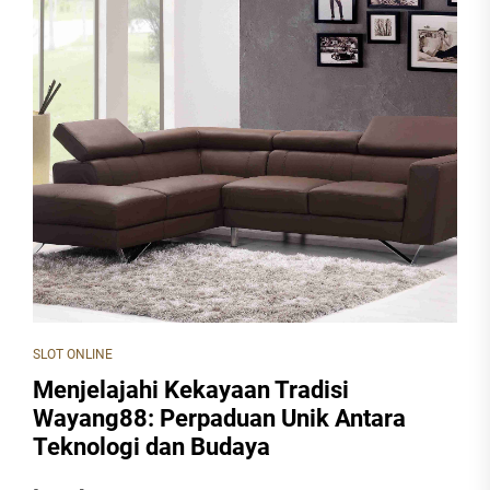
SLOT ONLINE
Menjelajahi Kekayaan Tradisi
Wayang88: Perpaduan Unik Antara
Teknologi dan Budaya