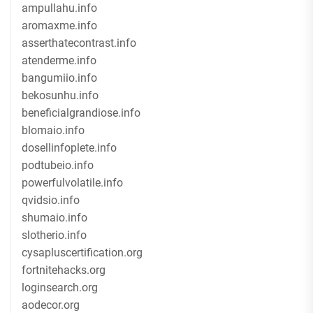
ampullahu.info
aromaxme.info
asserthatecontrast.info
atenderme.info
bangumiio.info
bekosunhu.info
beneficialgrandiose.info
blomaio.info
dosellinfoplete.info
podtubeio.info
powerfulvolatile.info
qvidsio.info
shumaio.info
slotherio.info
cysapluscertification.org
fortnitehacks.org
loginsearch.org
aodecor.org