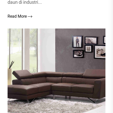
daun di industri...
Read More