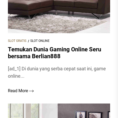
SLOT GRATIS
SLOT ONLINE
Temukan Dunia Gaming Online Seru
bersama Berlian888
[ad_1] Di dunia yang serba cepat saat ini, game
online...
Read More