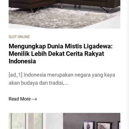
SLOT ONLINE
Mengungkap Dunia Mistis Ligadewa:
Menilik Lebih Dekat Cerita Rakyat
Indonesia
[ad_1] Indonesia merupakan negara yang kaya
akan budaya dan tradisi,...
Read More