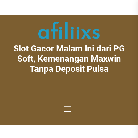
Skip
to
the
content
Slot Gacor Malam Ini dari PG
Slot
Gacor
Soft, Kemenangan Maxwin
Malam
Tanpa Deposit Pulsa
Ini
dari
PG
Soft,
Kemenangan
Maxwin
Tanpa
Deposit