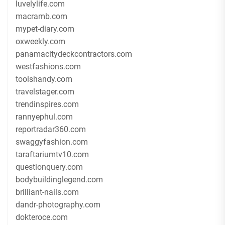
luvelylife.com
macramb.com
mypet-diary.com
oxweekly.com
panamacitydeckcontractors.com
westfashions.com
toolshandy.com
travelstager.com
trendinspires.com
rannyephul.com
reportradar360.com
swaggyfashion.com
taraftariumtv10.com
questionquery.com
bodybuildinglegend.com
brilliant-nails.com
dandr-photography.com
dokteroce.com