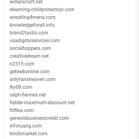
writerscraft.net
elearning-childprotection.com
wrestling4mena.com
knowledgeforall.info
brand2lastio.com
usadigitalservices.com
socialhoppers.com
creativedream.net
n2315.com
getwebonline.com
onlyfansheaven.com
lky08.com
ralph-fiennes.net
fielder-maximum-discount.net
fitfllex.com
genesisbusinesscredit.com
inforuang.com
kindsmarket.com