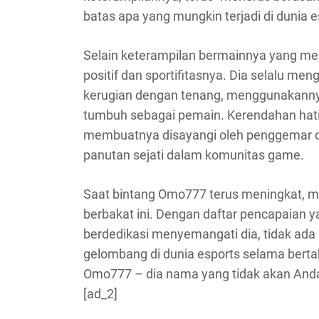
batas apa yang mungkin terjadi di dunia e
Selain keterampilan bermainnya yang me
positif dan sportifitasnya. Dia selalu m
kerugian dengan tenang, menggunakanny
tumbuh sebagai pemain. Kerendahan hati
membuatnya disayangi oleh penggemar di
panutan sejati dalam komunitas game.
Saat bintang Omo777 terus meningkat, ma
berbakat ini. Dengan daftar pencapaian 
berdedikasi menyemangati dia, tidak ad
gelombang di dunia esports selama bert
Omo777 – dia nama yang tidak akan Anda
[ad_2]