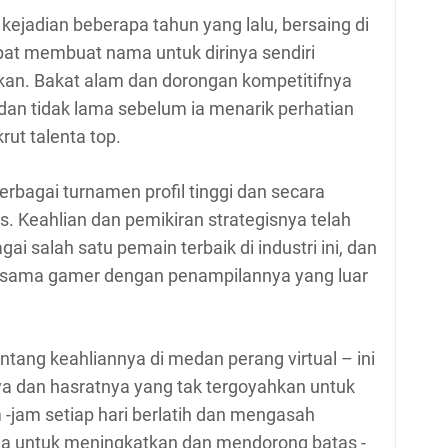
ejadian beberapa tahun yang lalu, bersaing di
pat membuat nama untuk dirinya sendiri
kan. Bakat alam dan dorongan kompetitifnya
n tidak lama sebelum ia menarik perhatian
rut talenta top.
erbagai turnamen profil tinggi dan secara
s. Keahlian dan pemikiran strategisnya telah
salah satu pemain terbaik di industri ini, dan
esama gamer dengan penampilannya yang luar
ang keahliannya di medan perang virtual – ini
ya dan hasratnya yang tak tergoyahkan untuk
-jam setiap hari berlatih dan mengasah
ha untuk meningkatkan dan mendorong batas -