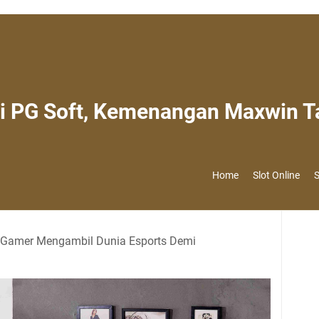
ri PG Soft, Kemenangan Maxwin T
Home
Slot Online
S
 Gamer Mengambil Dunia Esports Demi