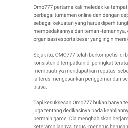
Omo777 pertama kali meledak ke tempat k
berbagai turnamen online dan dengan ce
sebagai kekuatan yang harus diperhitung
membedakannya dari teman -temannya, da
organisasi esports besar yang ingin merek
Sejak itu, OMO777 telah berkompetisi di b
konsisten ditempatkan di peringkat terata
membuatnya mendapatkan reputasi sebagai 
ia terus mengesankan penggemar dan s
biasa.
Tapi kesuksesan Omo777 bukan hanya tent
juga tentang dedikasinya pada keahliann
bermain game. Dia menghabiskan berjam 
keterampilannya, terus -menerus berusa