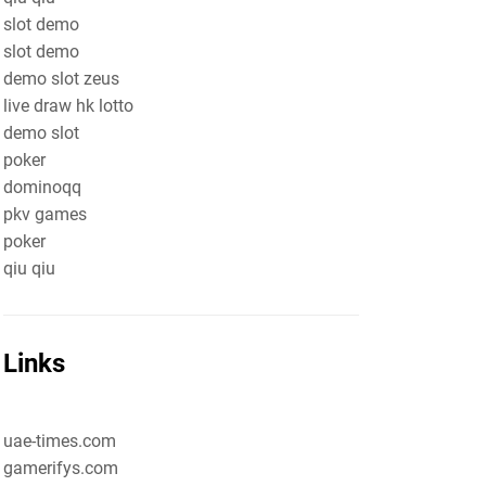
slot demo
slot demo
demo slot zeus
live draw hk lotto
demo slot
poker
dominoqq
pkv games
poker
qiu qiu
Links
uae-times.com
gamerifys.com