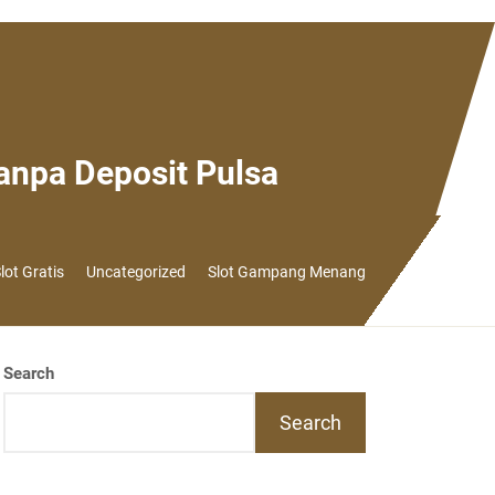
anpa Deposit Pulsa
lot Gratis
Uncategorized
Slot Gampang Menang
Search
Search