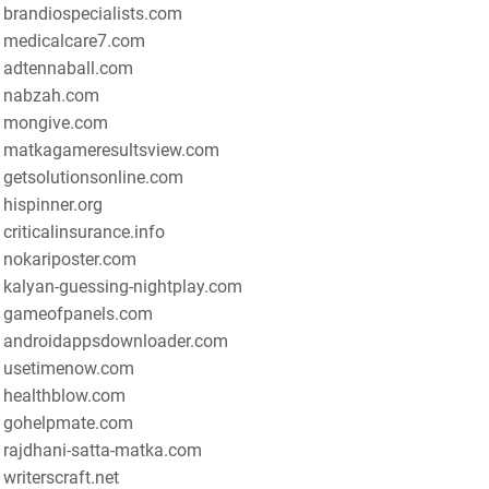
brandiospecialists.com
medicalcare7.com
adtennaball.com
nabzah.com
mongive.com
matkagameresultsview.com
getsolutionsonline.com
hispinner.org
criticalinsurance.info
nokariposter.com
kalyan-guessing-nightplay.com
gameofpanels.com
androidappsdownloader.com
usetimenow.com
healthblow.com
gohelpmate.com
rajdhani-satta-matka.com
writerscraft.net