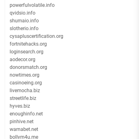
powerfulvolatile.info
qvidsio.info
shumaio.info
slotherio.info
cysapluscertification.org
fortnitehacks.org
loginsearch.org
aodecor.org
donorsmatch.org
nowtimes.org
casinoeing.org
livemocha.biz
streetlife.biz
hyves.biz
enoughinfo.net
pinhive.net
warnabet.net
bollym4u.me