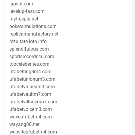
lapsfit.com
levelup-fast.com
mytreepla.net
pokersimulations.com
replicamanufactory.net
rezultate-loto.info
splendifulous.com
sportsrecords4u.com
topceleberites.com
ufabetting8m4.com
ufabetunionum3.com
ufabetvalueum3.com
ufabetvaultm7.com
ufabetvillageum7.com
ufabetvoicem3.com
waveufabetm4.com
wayang88.net
websiteufabetm4.com