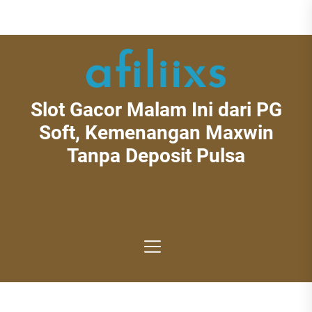
Skip
to
the
content
Slot Gacor Malam Ini dari PG
Slot
Gacor
Soft, Kemenangan Maxwin
Malam
Tanpa Deposit Pulsa
Ini
dari
PG
Soft,
Kemenangan
Maxwin
Tanpa
Deposit