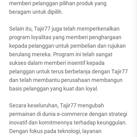
memberi pelanggan pilihan produk yang
beragam untuk dipilih.
Selain itu, Tajir77 juga telah memperkenalkan
program loyalitas yang memberi penghargaan
kepada pelanggan untuk pembelian dan rujukan
berulang mereka. Program ini telah sangat
sukses dalam memberi insentif kepada
pelanggan untuk terus berbelanja dengan Tajir77
dan telah membantu perusahaan membangun
basis pelanggan yang kuat dan loyal.
Secara keseluruhan, Tajir77 mengubah
permainan di dunia e-commerce dengan strategi
inovatif dan komitmennya terhadap keunggulan.
Dengan fokus pada teknologi, layanan