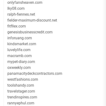
onlyfansheaven.com
lky08.com
ralph-fiennes.net
fielder-maximum-discount.net
fitfllex.com
genesisbusinesscredit.com
inforuang.com
kindsmarket.com
luvelylife.com
macramb.com
mypet-diary.com
oxweekly.com
panamacitydeckcontractors.com
westfashions.com
toolshandy.com
travelstager.com
trendinspires.com
rannyephul.com