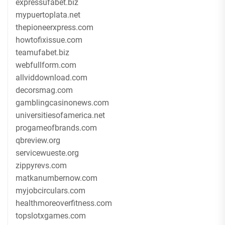
expressufabet.biz
mypuertoplata.net
thepioneerxpress.com
howtofixissue.com
teamufabet.biz
webfullform.com
allviddownload.com
decorsmag.com
gamblingcasinonews.com
universitiesofamerica.net
progameofbrands.com
qbreview.org
servicewueste.org
zippyrevs.com
matkanumbernow.com
myjobcirculars.com
healthmoreoverfitness.com
topslotxgames.com