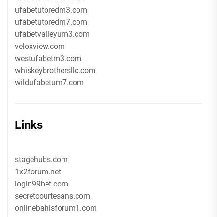
ufabetutoredm3.com
ufabetutoredm7.com
ufabetvalleyum3.com
veloxview.com
westufabetm3.com
whiskeybrothersllc.com
wildufabetum7.com
Links
stagehubs.com
1x2forum.net
login99bet.com
secretcourtesans.com
onlinebahisforum1.com