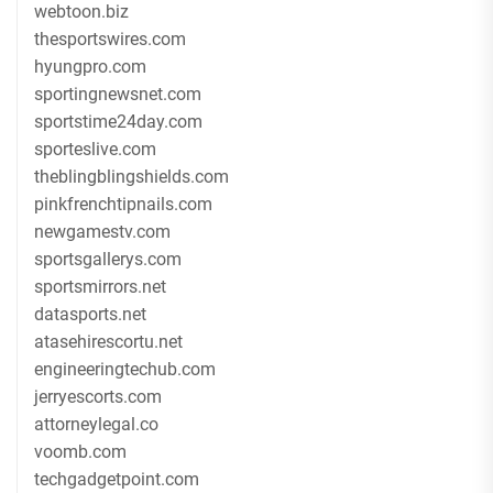
webtoon.biz
thesportswires.com
hyungpro.com
sportingnewsnet.com
sportstime24day.com
sporteslive.com
theblingblingshields.com
pinkfrenchtipnails.com
newgamestv.com
sportsgallerys.com
sportsmirrors.net
datasports.net
atasehirescortu.net
engineeringtechub.com
jerryescorts.com
attorneylegal.co
voomb.com
techgadgetpoint.com