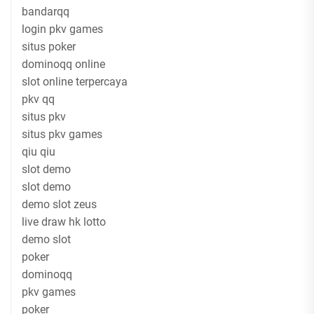
bandarqq
login pkv games
situs poker
dominoqq online
slot online terpercaya
pkv qq
situs pkv
situs pkv games
qiu qiu
slot demo
slot demo
demo slot zeus
live draw hk lotto
demo slot
poker
dominoqq
pkv games
poker