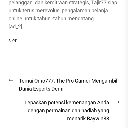
pelanggan, dan kemitraan strategis, Tajir77 siap
untuk terus merevolusi pengalaman belanja
online untuk tahun -tahun mendatang.
[ad_2]
SLOT
Post
Previous
Temui Omo777: The Pro Gamer Mengambil
navigation
post:
Dunia Esports Demi
Nex
Lepaskan potensi kemenangan Anda
post
dengan permainan dan hadiah yang
menarik Baywin88