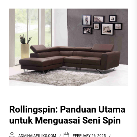
Pulsa
Rollingspin: Panduan Utama
untuk Menguasai Seni Spin
ADMIN@AFILIIXS.COM
FEBRUARY 26, 2025