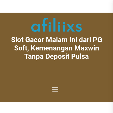
Skip
to
the
content
Slot Gacor Malam Ini dari PG
Slot
Gacor
Soft, Kemenangan Maxwin
Malam
Tanpa Deposit Pulsa
Ini
dari
PG
Soft,
Kemenangan
Maxwin
Tanpa
Deposit