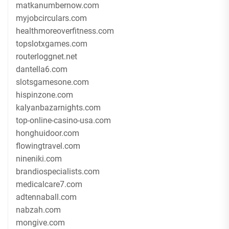
matkanumbernow.com
myjobcirculars.com
healthmoreoverfitness.com
topslotxgames.com
routerloggnet.net
dantella6.com
slotsgamesone.com
hispinzone.com
kalyanbazarnights.com
top-online-casino-usa.com
honghuidoor.com
flowingtravel.com
nineniki.com
brandiospecialists.com
medicalcare7.com
adtennaball.com
nabzah.com
mongive.com