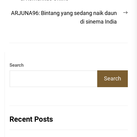
Nex
ARJUNA96: Bintang yang sedang naik daun
post
di sinema India
Search
Search
Recent Posts