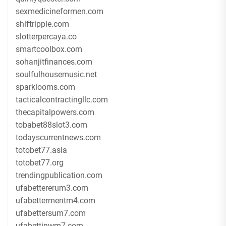
sexmedicineformen.com
shiftripple.com
slotterpercaya.co
smartcoolbox.com
sohanjitfinances.com
soulfulhousemusic.net
sparklooms.com
tacticalcontractingllc.com
thecapitalpowers.com
tobabet88slot3.com
todayscurrentnews.com
totobet77.asia
totobet77.org
trendingpublication.com
ufabettererum3.com
ufabettermentm4.com
ufabettersum7.com
ufabettinwm7.com