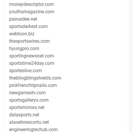
moneydescriptor.com
youthsmagazine.com
painaidee.net
sportsdarkest.com
webtoon.biz
thesportswires.com
hyungpro.com
sportingnewsnet.com
sportstime24day.com
sporteslive.com
theblingblingshields.com
pinkfrenchtipnails.com
newgamestv.com
sportsgallerys.com
sportsmirrors.net
datasports.net
atasehirescortu.net
engineeringtechub.com