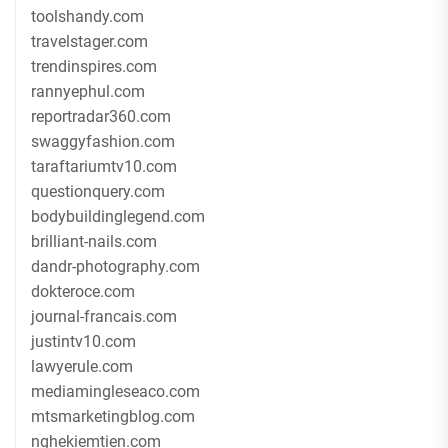
toolshandy.com
travelstager.com
trendinspires.com
rannyephul.com
reportradar360.com
swaggyfashion.com
taraftariumtv10.com
questionquery.com
bodybuildinglegend.com
brilliant-nails.com
dandr-photography.com
dokteroce.com
journal-francais.com
justintv10.com
lawyerule.com
mediamingleseaco.com
mtsmarketingblog.com
nghekiemtien.com