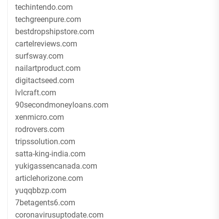
techintendo.com
techgreenpure.com
bestdropshipstore.com
cartelreviews.com
surfsway.com
nailartproduct.com
digitactseed.com
lvlcraft.com
90secondmoneyloans.com
xenmicro.com
rodrovers.com
tripssolution.com
satta-king-india.com
yukigassencanada.com
articlehorizone.com
yuqqbbzp.com
7betagents6.com
coronavirusuptodate.com