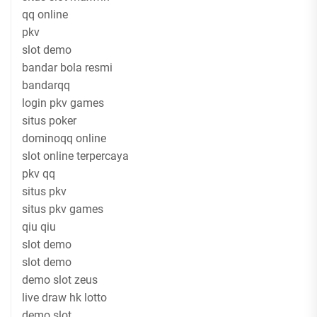
qq online
pkv
slot demo
bandar bola resmi
bandarqq
login pkv games
situs poker
dominoqq online
slot online terpercaya
pkv qq
situs pkv
situs pkv games
qiu qiu
slot demo
slot demo
demo slot zeus
live draw hk lotto
demo slot