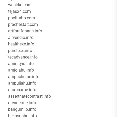
wasirku.com
tejas24.com
poolturbo.com
prachestait.com
artforafghans.info
airvendio.info
healthexe.info
puretecx.info
tecadvance.info
aminityio.info
amiolahu.info
ampacheme.info
ampullahu.info
aromaxme.info
asserthatecontrast.info
atenderme.info
bangumiio.info
bekosunhu.info