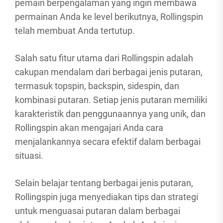
pemain berpengalaman yang ingin membawa
permainan Anda ke level berikutnya, Rollingspin
telah membuat Anda tertutup.
Salah satu fitur utama dari Rollingspin adalah
cakupan mendalam dari berbagai jenis putaran,
termasuk topspin, backspin, sidespin, dan
kombinasi putaran. Setiap jenis putaran memiliki
karakteristik dan penggunaannya yang unik, dan
Rollingspin akan mengajari Anda cara
menjalankannya secara efektif dalam berbagai
situasi.
Selain belajar tentang berbagai jenis putaran,
Rollingspin juga menyediakan tips dan strategi
untuk menguasai putaran dalam berbagai