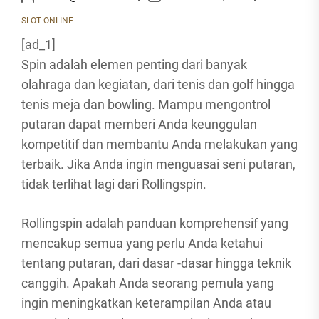
SLOT ONLINE
[ad_1]
Spin adalah elemen penting dari banyak
olahraga dan kegiatan, dari tenis dan golf hingga
tenis meja dan bowling. Mampu mengontrol
putaran dapat memberi Anda keunggulan
kompetitif dan membantu Anda melakukan yang
terbaik. Jika Anda ingin menguasai seni putaran,
tidak terlihat lagi dari Rollingspin.
Rollingspin adalah panduan komprehensif yang
mencakup semua yang perlu Anda ketahui
tentang putaran, dari dasar -dasar hingga teknik
canggih. Apakah Anda seorang pemula yang
ingin meningkatkan keterampilan Anda atau