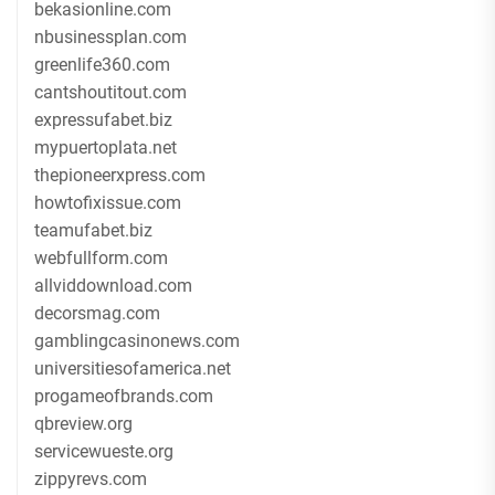
bekasionline.com
nbusinessplan.com
greenlife360.com
cantshoutitout.com
expressufabet.biz
mypuertoplata.net
thepioneerxpress.com
howtofixissue.com
teamufabet.biz
webfullform.com
allviddownload.com
decorsmag.com
gamblingcasinonews.com
universitiesofamerica.net
progameofbrands.com
qbreview.org
servicewueste.org
zippyrevs.com