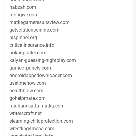
nabzah.com
mongive.com
matkagameresultsview.com
getsolutionsonline.com
hispinner.org
criticalinsurance.info
nokariposter.com
kalyan-guessing-nightplay.com
gameofpanels.com
androidappsdownloader.com
usetimenow.com
healthblow.com
gohelpmate.com
rajdhani-satta-matka.com
writerscraft.net
elearning-childprotection.com
wrestling4mena.com