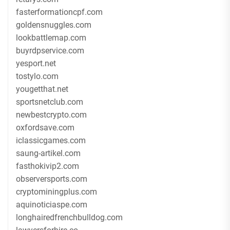
fasterformationcpf.com
goldensnuggles.com
lookbattlemap.com
buyrdpservice.com
yesport.net
tostylo.com
yougetthat.net
sportsnetclub.com
newbestcrypto.com
oxfordsave.com
iclassicgames.com
saung-artikel.com
fasthokivip2.com
observersports.com
cryptominingplus.com
aquinoticiaspe.com
longhairedfrenchbulldog.com