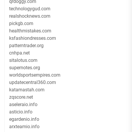
qrdoggy.com
technologygud.com
realshocknews.com
pickgb.com
healthmistakes.com
ksfashiondresses.com
patterntrader.org
cnhpa.net
sitalotus.com
supernotes.org
worldsportsempires.com
updatecentral360.com
katamastah.com
zqscore.net
aseleraio.info
asticio.info
egardenio.info
arxteamio.info