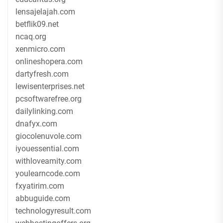
lensajelajah.com
betflik09.net
ncaq.org
xenmicro.com
onlineshopera.com
dartyfresh.com
lewisenterprises.net
pcsoftwarefree.org
dailylinking.com
dnafyx.com
giocolenuvole.com
iyouessential.com
withloveamity.com
youlearncode.com
fxyatirim.com
abbuguide.com
technologyresult.com