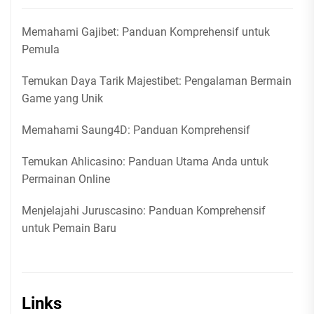
Memahami Gajibet: Panduan Komprehensif untuk
Pemula
Temukan Daya Tarik Majestibet: Pengalaman Bermain
Game yang Unik
Memahami Saung4D: Panduan Komprehensif
Temukan Ahlicasino: Panduan Utama Anda untuk
Permainan Online
Menjelajahi Juruscasino: Panduan Komprehensif
untuk Pemain Baru
Links