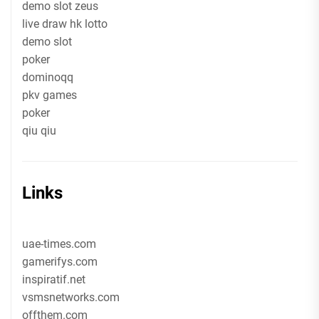
demo slot zeus
live draw hk lotto
demo slot
poker
dominoqq
pkv games
poker
qiu qiu
Links
uae-times.com
gamerifys.com
inspiratif.net
vsmsnetworks.com
offthem.com