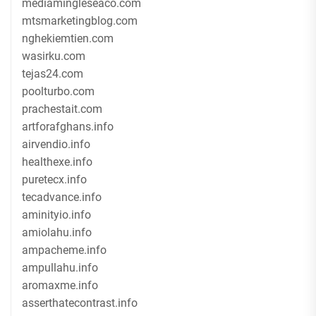
mediamingleseaco.com
mtsmarketingblog.com
nghekiemtien.com
wasirku.com
tejas24.com
poolturbo.com
prachestait.com
artforafghans.info
airvendio.info
healthexe.info
puretecx.info
tecadvance.info
aminityio.info
amiolahu.info
ampacheme.info
ampullahu.info
aromaxme.info
asserthatecontrast.info