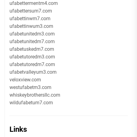
ufabettermentm4.com
ufabettersum7.com
ufabettinwm7.com
ufabettinwum3.com
ufabetunitedm3.com
ufabetunitedm7.com
ufabetuskedm7.com
ufabetutoredm3.com
ufabetutoredm7.com
ufabetvalleyum3.com
veloxview.com
westufabetm3.com
whiskeybrothersllc.com
wildufabetum7.com
Links