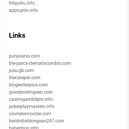
trilipohu.info
appruptio.info
Links
punjwanis.com
the-parcs-clematiscondos.com
jusu-gb.com
thecarepet.com
blogwriterplus.com
guestpostingseo.com
casinogambitpro.info
pokerplaymasters.info
courseoncourse.com
bantinbatdongsan247.com
bahednog.info