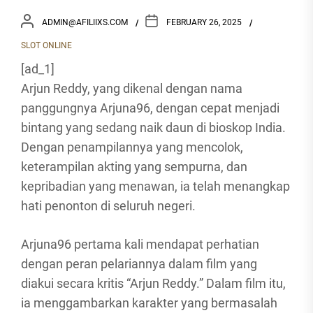
ADMIN@AFILIIXS.COM
FEBRUARY 26, 2025
SLOT ONLINE
[ad_1]
Arjun Reddy, yang dikenal dengan nama
panggungnya Arjuna96, dengan cepat menjadi
bintang yang sedang naik daun di bioskop India.
Dengan penampilannya yang mencolok,
keterampilan akting yang sempurna, dan
kepribadian yang menawan, ia telah menangkap
hati penonton di seluruh negeri.
Arjuna96 pertama kali mendapat perhatian
dengan peran pelariannya dalam film yang
diakui secara kritis “Arjun Reddy.” Dalam film itu,
ia menggambarkan karakter yang bermasalah