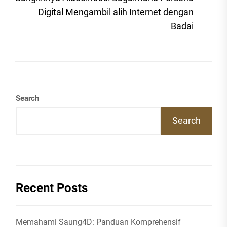
post
Digital Mengambil alih Internet dengan
Badai
Search
Search
Recent Posts
Memahami Saung4D: Panduan Komprehensif