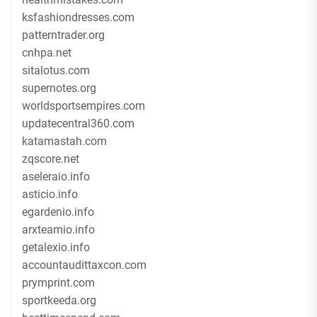
ksfashiondresses.com
patterntrader.org
cnhpa.net
sitalotus.com
supernotes.org
worldsportsempires.com
updatecentral360.com
katamastah.com
zqscore.net
aseleraio.info
asticio.info
egardenio.info
arxteamio.info
getalexio.info
accountaudittaxcon.com
prymprint.com
sportkeeda.org