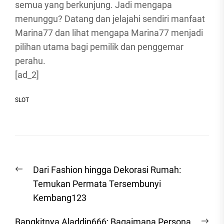
semua yang berkunjung. Jadi mengapa
menunggu? Datang dan jelajahi sendiri manfaat
Marina77 dan lihat mengapa Marina77 menjadi
pilihan utama bagi pemilik dan penggemar
perahu.
[ad_2]
SLOT
Post
Previous
Dari Fashion hingga Dekorasi Rumah:
navigation
post:
Temukan Permata Tersembunyi
Kembang123
Nex
Bangkitnya Aladdin666: Bagaimana Persona