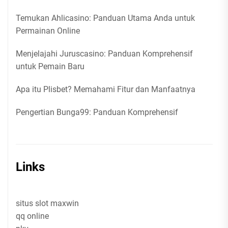
Temukan Ahlicasino: Panduan Utama Anda untuk
Permainan Online
Menjelajahi Juruscasino: Panduan Komprehensif
untuk Pemain Baru
Apa itu Plisbet? Memahami Fitur dan Manfaatnya
Pengertian Bunga99: Panduan Komprehensif
Links
situs slot maxwin
qq online