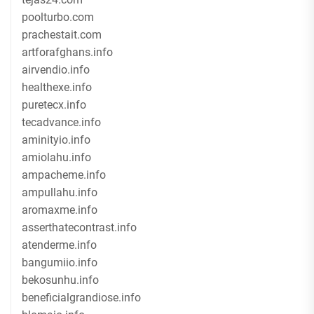
poolturbo.com
prachestait.com
artforafghans.info
airvendio.info
healthexe.info
puretecx.info
tecadvance.info
aminityio.info
amiolahu.info
ampacheme.info
ampullahu.info
aromaxme.info
asserthatecontrast.info
atenderme.info
bangumiio.info
bekosunhu.info
beneficialgrandiose.info