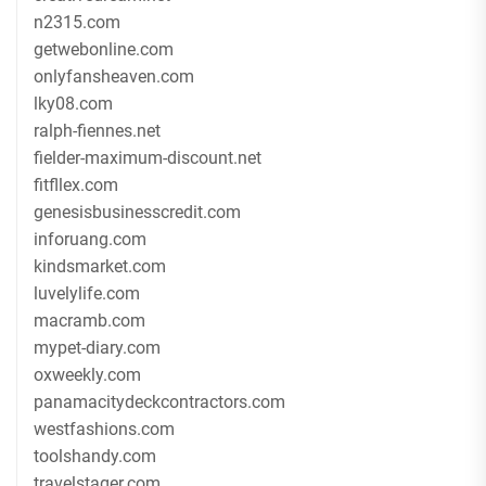
n2315.com
getwebonline.com
onlyfansheaven.com
lky08.com
ralph-fiennes.net
fielder-maximum-discount.net
fitfllex.com
genesisbusinesscredit.com
inforuang.com
kindsmarket.com
luvelylife.com
macramb.com
mypet-diary.com
oxweekly.com
panamacitydeckcontractors.com
westfashions.com
toolshandy.com
travelstager.com