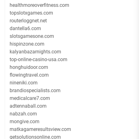
healthmoreoverfitness.com
topslotxgames.com
routerloggnet.net
dantella6.com
slotsgamesone.com
hispinzone.com
kalyanbazarnights.com
top-online-casino-usa.com
honghuidoor.com
flowingtravel.com
nineniki.com
brandiospecialists.com
medicalcare7.com
adtennaball.com
nabzah.com
mongive.com
matkagameresultsview.com
getsolutionsonline.com