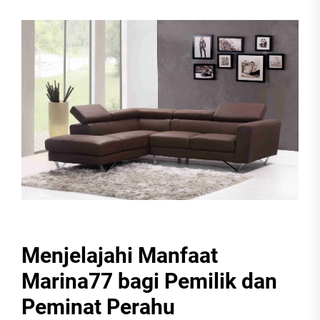
Pulsa
Menjelajahi Manfaat
Marina77 bagi Pemilik dan
Peminat Perahu