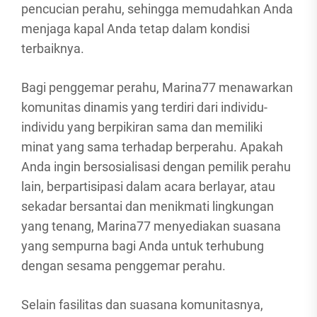
pencucian perahu, sehingga memudahkan Anda
menjaga kapal Anda tetap dalam kondisi
terbaiknya.
Bagi penggemar perahu, Marina77 menawarkan
komunitas dinamis yang terdiri dari individu-
individu yang berpikiran sama dan memiliki
minat yang sama terhadap berperahu. Apakah
Anda ingin bersosialisasi dengan pemilik perahu
lain, berpartisipasi dalam acara berlayar, atau
sekadar bersantai dan menikmati lingkungan
yang tenang, Marina77 menyediakan suasana
yang sempurna bagi Anda untuk terhubung
dengan sesama penggemar perahu.
Selain fasilitas dan suasana komunitasnya,