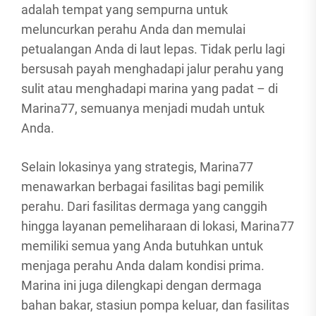
adalah tempat yang sempurna untuk
meluncurkan perahu Anda dan memulai
petualangan Anda di laut lepas. Tidak perlu lagi
bersusah payah menghadapi jalur perahu yang
sulit atau menghadapi marina yang padat – di
Marina77, semuanya menjadi mudah untuk
Anda.
Selain lokasinya yang strategis, Marina77
menawarkan berbagai fasilitas bagi pemilik
perahu. Dari fasilitas dermaga yang canggih
hingga layanan pemeliharaan di lokasi, Marina77
memiliki semua yang Anda butuhkan untuk
menjaga perahu Anda dalam kondisi prima.
Marina ini juga dilengkapi dengan dermaga
bahan bakar, stasiun pompa keluar, dan fasilitas