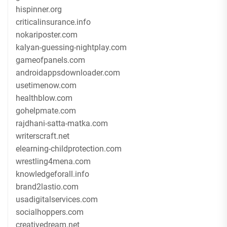
hispinner.org
criticalinsurance.info
nokariposter.com
kalyan-guessing-nightplay.com
gameofpanels.com
androidappsdownloader.com
usetimenow.com
healthblow.com
gohelpmate.com
rajdhani-satta-matka.com
writerscraft.net
elearning-childprotection.com
wrestling4mena.com
knowledgeforall.info
brand2lastio.com
usadigitalservices.com
socialhoppers.com
creativedream.net