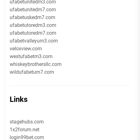
ufabetunitedm3.com
ufabetunitedm7.com
ufabetuskedm7.com
ufabetutoredm3.com
ufabetutoredm7.com
ufabetvalleyum3.com
veloxview.com
westufabetm3.com
whiskeybrothersllc.com
wildufabetum7.com
Links
stagehubs.com
1x2forum.net
login99bet.com