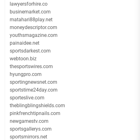
lawyersforhire.co
businemarket.com
matahari88play.net
moneydescriptor.com
youthsmagazine.com
painaidee.net
sportsdarkest.com
webtoon.biz
thesportswires.com
hyungpro.com
sportingnewsnet.com
sportstime24day.com
sporteslive.com
theblingblingshields.com
pinkfrenchtipnails.com
newgamestv.com
sportsgallerys.com
sportsmirrors.net