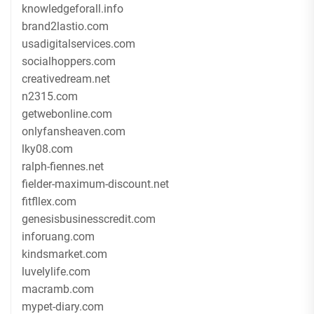
knowledgeforall.info
brand2lastio.com
usadigitalservices.com
socialhoppers.com
creativedream.net
n2315.com
getwebonline.com
onlyfansheaven.com
lky08.com
ralph-fiennes.net
fielder-maximum-discount.net
fitfllex.com
genesisbusinesscredit.com
inforuang.com
kindsmarket.com
luvelylife.com
macramb.com
mypet-diary.com