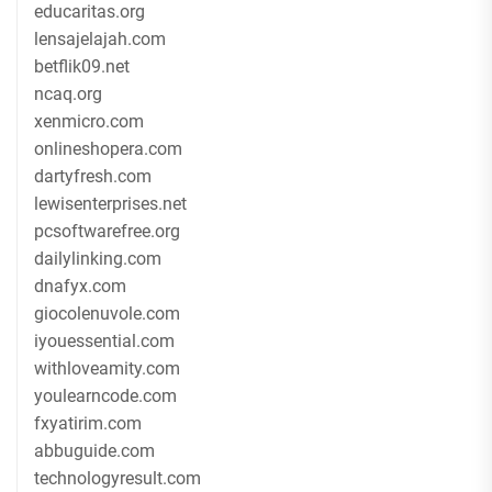
educaritas.org
lensajelajah.com
betflik09.net
ncaq.org
xenmicro.com
onlineshopera.com
dartyfresh.com
lewisenterprises.net
pcsoftwarefree.org
dailylinking.com
dnafyx.com
giocolenuvole.com
iyouessential.com
withloveamity.com
youlearncode.com
fxyatirim.com
abbuguide.com
technologyresult.com