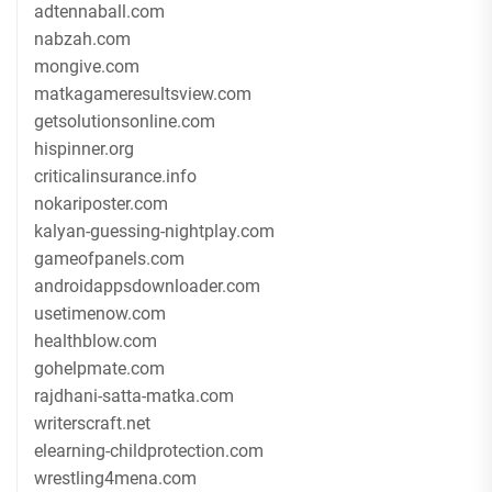
adtennaball.com
nabzah.com
mongive.com
matkagameresultsview.com
getsolutionsonline.com
hispinner.org
criticalinsurance.info
nokariposter.com
kalyan-guessing-nightplay.com
gameofpanels.com
androidappsdownloader.com
usetimenow.com
healthblow.com
gohelpmate.com
rajdhani-satta-matka.com
writerscraft.net
elearning-childprotection.com
wrestling4mena.com