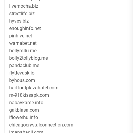
livemocha.biz
streetlife.biz
hyves.biz
enoughinfo.net
pinhive.net
warnabet.net
bollym4u.me
bolly2tollyblog.me
pandaclub.me
flyttevask.io
byhous.com
hartfordplazahotel.com
m-918kissapk.com
nabavkame.info
gakbiasa.com
iflowerhu.info
chicagocrystalconnection.com
imanabadii.com