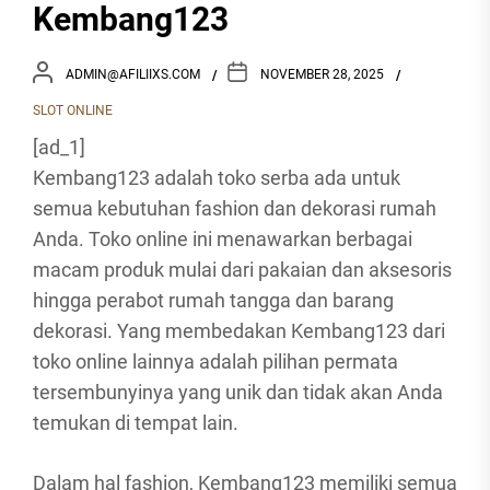
Kembang123
ADMIN@AFILIIXS.COM
NOVEMBER 28, 2025
SLOT ONLINE
[ad_1]
Kembang123 adalah toko serba ada untuk
semua kebutuhan fashion dan dekorasi rumah
Anda. Toko online ini menawarkan berbagai
macam produk mulai dari pakaian dan aksesoris
hingga perabot rumah tangga dan barang
dekorasi. Yang membedakan Kembang123 dari
toko online lainnya adalah pilihan permata
tersembunyinya yang unik dan tidak akan Anda
temukan di tempat lain.
Dalam hal fashion, Kembang123 memiliki semua