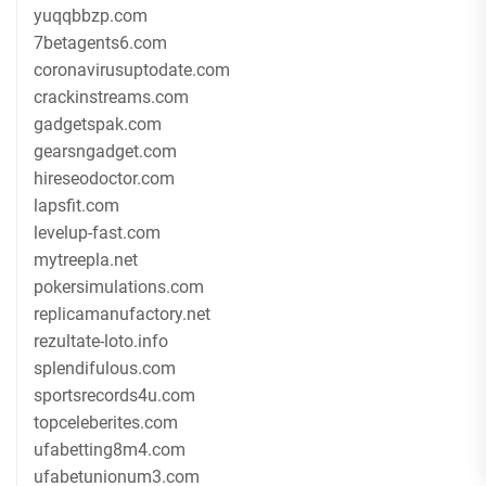
yuqqbbzp.com
7betagents6.com
coronavirusuptodate.com
crackinstreams.com
gadgetspak.com
gearsngadget.com
hireseodoctor.com
lapsfit.com
levelup-fast.com
mytreepla.net
pokersimulations.com
replicamanufactory.net
rezultate-loto.info
splendifulous.com
sportsrecords4u.com
topceleberites.com
ufabetting8m4.com
ufabetunionum3.com