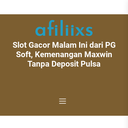
Skip
to
the
content
Slot Gacor Malam Ini dari PG
Slot
Gacor
Soft, Kemenangan Maxwin
Malam
Tanpa Deposit Pulsa
Ini
dari
PG
Soft,
Kemenangan
Maxwin
Tanpa
Deposit