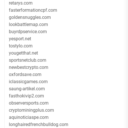
retarys.com
fasterformationcpf.com
goldensnuggles.com
lookbattlemap.com
buyrdpservice.com
yesport.net
tostylo.com
yougetthat.net
sportsnetclub.com
newbestcrypto.com
oxfordsave.com
iclassicgames.com
saung-artikel.com
fasthokivip2.com
observersports.com
cryptominingplus.com
aquinoticiaspe.com
longhairedfrenchbulldog.com