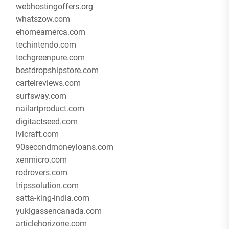
webhostingoffers.org
whatszow.com
ehomeamerca.com
techintendo.com
techgreenpure.com
bestdropshipstore.com
cartelreviews.com
surfsway.com
nailartproduct.com
digitactseed.com
lvlcraft.com
90secondmoneyloans.com
xenmicro.com
rodrovers.com
tripssolution.com
satta-king-india.com
yukigassencanada.com
articlehorizone.com