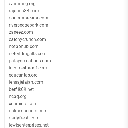
camming.org
rajalion88.com
goupuntacana.com
riversedgepark.com
zaseez.com
catchycrunch.com
nofaphub.com
nefertitingalls.com
patsyscreations.com
income4proof.com
educaritas.org
lensajelajah.com
betflik09.net
ncaq.org
xenmicro.com
onlineshopera.com
dartyfresh.com
lewisenterprises.net