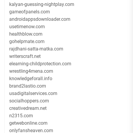
kalyan-guessing-nightplay.com
gameofpanels.com
androidappsdownloader.com
usetimenow.com
healthblow.com
gohelpmate.com
rajdhani-satta-matka.com
writerscraft.net
elearning-childprotection.com
wrestling4mena.com
knowledgeforall.info
brand2lastio.com
usadigitalservices.com
socialhoppers.com
creativedream.net
n2315.com
getwebonline.com
onlyfansheaven.com