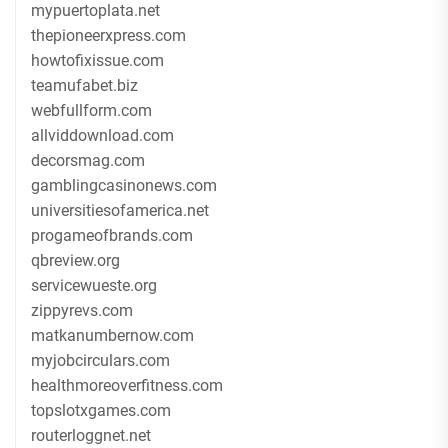
mypuertoplata.net
thepioneerxpress.com
howtofixissue.com
teamufabet.biz
webfullform.com
allviddownload.com
decorsmag.com
gamblingcasinonews.com
universitiesofamerica.net
progameofbrands.com
qbreview.org
servicewueste.org
zippyrevs.com
matkanumbernow.com
myjobcirculars.com
healthmoreoverfitness.com
topslotxgames.com
routerloggnet.net