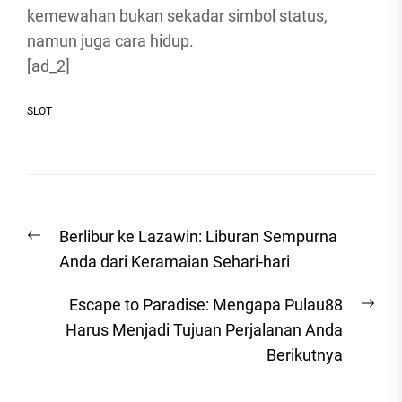
kemewahan bukan sekadar simbol status,
namun juga cara hidup.
[ad_2]
SLOT
Post
Previous
Berlibur ke Lazawin: Liburan Sempurna
navigation
post:
Anda dari Keramaian Sehari-hari
Nex
Escape to Paradise: Mengapa Pulau88
post
Harus Menjadi Tujuan Perjalanan Anda
Berikutnya