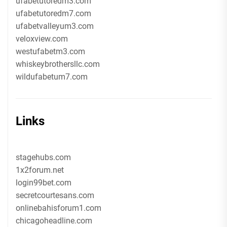
ufabetutoredm3.com
ufabetutoredm7.com
ufabetvalleyum3.com
veloxview.com
westufabetm3.com
whiskeybrothersllc.com
wildufabetum7.com
Links
stagehubs.com
1x2forum.net
login99bet.com
secretcourtesans.com
onlinebahisforum1.com
chicagoheadline.com