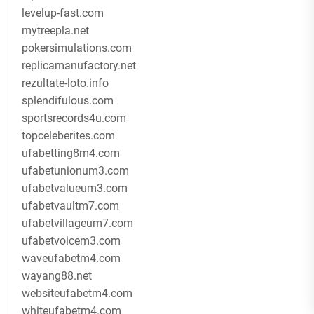
levelup-fast.com
mytreepla.net
pokersimulations.com
replicamanufactory.net
rezultate-loto.info
splendifulous.com
sportsrecords4u.com
topceleberites.com
ufabetting8m4.com
ufabetunionum3.com
ufabetvalueum3.com
ufabetvaultm7.com
ufabetvillageum7.com
ufabetvoicem3.com
waveufabetm4.com
wayang88.net
websiteufabetm4.com
whiteufabetm4.com