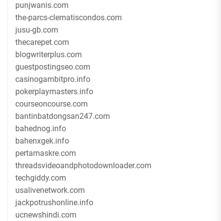
punjwanis.com
the-parcs-clematiscondos.com
jusu-gb.com
thecarepet.com
blogwriterplus.com
guestpostingseo.com
casinogambitpro.info
pokerplaymasters.info
courseoncourse.com
bantinbatdongsan247.com
bahednog.info
bahenxgek.info
pertamaskre.com
threadsvideoandphotodownloader.com
techgiddy.com
usalivenetwork.com
jackpotrushonline.info
ucnewshindi.com