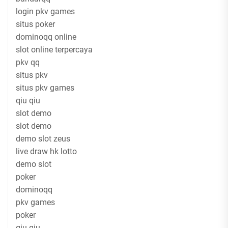
login pkv games
situs poker
dominoqq online
slot online terpercaya
pkv qq
situs pkv
situs pkv games
qiu qiu
slot demo
slot demo
demo slot zeus
live draw hk lotto
demo slot
poker
dominoqq
pkv games
poker
qiu qiu