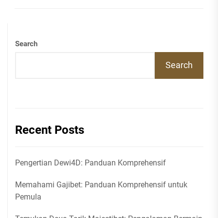
Search
Search
Recent Posts
Pengertian Dewi4D: Panduan Komprehensif
Memahami Gajibet: Panduan Komprehensif untuk
Pemula