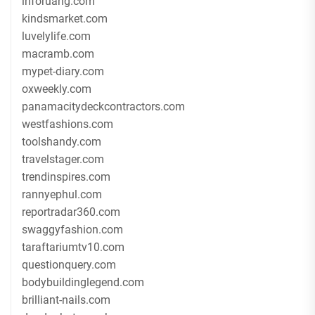
inforuang.com
kindsmarket.com
luvelylife.com
macramb.com
mypet-diary.com
oxweekly.com
panamacitydeckcontractors.com
westfashions.com
toolshandy.com
travelstager.com
trendinspires.com
rannyephul.com
reportradar360.com
swaggyfashion.com
taraftariumtv10.com
questionquery.com
bodybuildinglegend.com
brilliant-nails.com