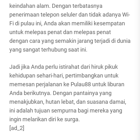
keindahan alam. Dengan terbatasnya
penerimaan telepon seluler dan tidak adanya Wi-
Fi di pulau ini, Anda akan memiliki kesempatan
untuk melepas penat dan melepas penat
dengan cara yang semakin jarang terjadi di dunia
yang sangat terhubung saat ini.
Jadi jika Anda perlu istirahat dari hiruk pikuk
kehidupan sehari-hari, pertimbangkan untuk
memesan perjalanan ke Pulau88 untuk liburan
Anda berikutnya. Dengan pantainya yang
menakjubkan, hutan lebat, dan suasana damai,
ini adalah tujuan sempurna bagi mereka yang
ingin melarikan diri ke surga.
[ad_2]