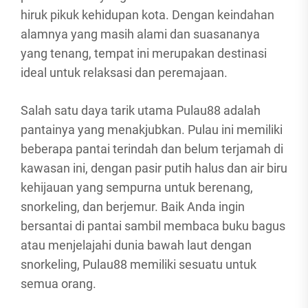
hiruk pikuk kehidupan kota. Dengan keindahan
alamnya yang masih alami dan suasananya
yang tenang, tempat ini merupakan destinasi
ideal untuk relaksasi dan peremajaan.
Salah satu daya tarik utama Pulau88 adalah
pantainya yang menakjubkan. Pulau ini memiliki
beberapa pantai terindah dan belum terjamah di
kawasan ini, dengan pasir putih halus dan air biru
kehijauan yang sempurna untuk berenang,
snorkeling, dan berjemur. Baik Anda ingin
bersantai di pantai sambil membaca buku bagus
atau menjelajahi dunia bawah laut dengan
snorkeling, Pulau88 memiliki sesuatu untuk
semua orang.