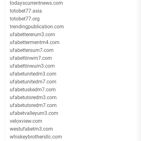
todayscurrentnews.com
totobet77.asia
totobet77.org
trendingpublication.com
ufabettererum3.com
ufabettermentm4.com
ufabettersum7.com
ufabettinwm7.com
ufabettinwum3.com
ufabetunitedm3.com
ufabetunitedm7.com
ufabetuskedm7.com
ufabetutoredm3.com
ufabetutoredm7.com
ufabetvalleyum3.com
veloxview.com
westufabetm3.com
whiskeybrothersllc.com