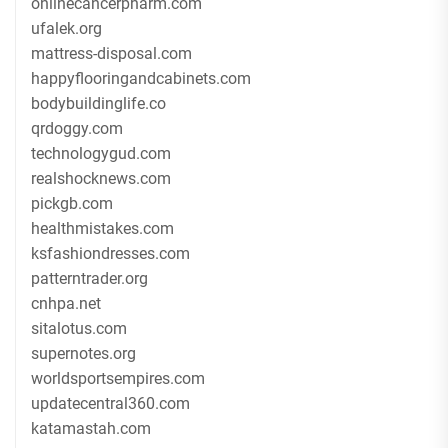
onlinecancerpharm.com
ufalek.org
mattress-disposal.com
happyflooringandcabinets.com
bodybuildinglife.co
qrdoggy.com
technologygud.com
realshocknews.com
pickgb.com
healthmistakes.com
ksfashiondresses.com
patterntrader.org
cnhpa.net
sitalotus.com
supernotes.org
worldsportsempires.com
updatecentral360.com
katamastah.com