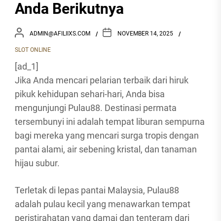
Anda Berikutnya
ADMIN@AFILIIXS.COM
NOVEMBER 14, 2025
SLOT ONLINE
[ad_1]
Jika Anda mencari pelarian terbaik dari hiruk
pikuk kehidupan sehari-hari, Anda bisa
mengunjungi Pulau88. Destinasi permata
tersembunyi ini adalah tempat liburan sempurna
bagi mereka yang mencari surga tropis dengan
pantai alami, air sebening kristal, dan tanaman
hijau subur.
Terletak di lepas pantai Malaysia, Pulau88
adalah pulau kecil yang menawarkan tempat
peristirahatan yang damai dan tenteram dari