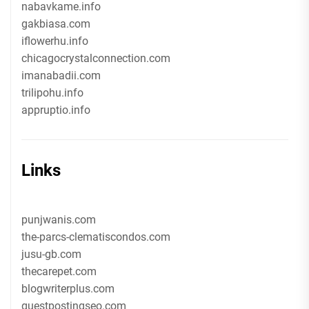
nabavkame.info
gakbiasa.com
iflowerhu.info
chicagocrystalconnection.com
imanabadii.com
trilipohu.info
appruptio.info
Links
punjwanis.com
the-parcs-clematiscondos.com
jusu-gb.com
thecarepet.com
blogwriterplus.com
guestpostingseo.com