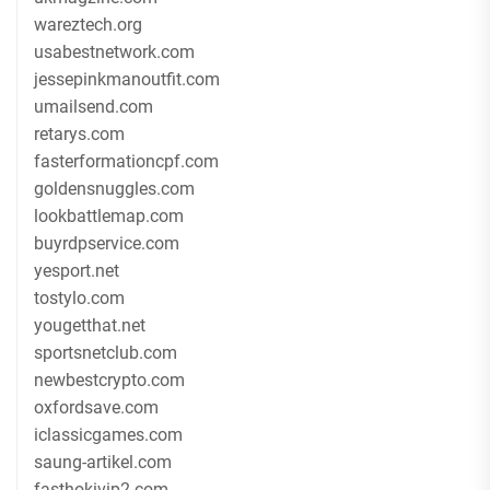
wareztech.org
usabestnetwork.com
jessepinkmanoutfit.com
umailsend.com
retarys.com
fasterformationcpf.com
goldensnuggles.com
lookbattlemap.com
buyrdpservice.com
yesport.net
tostylo.com
yougetthat.net
sportsnetclub.com
newbestcrypto.com
oxfordsave.com
iclassicgames.com
saung-artikel.com
fasthokivip2.com