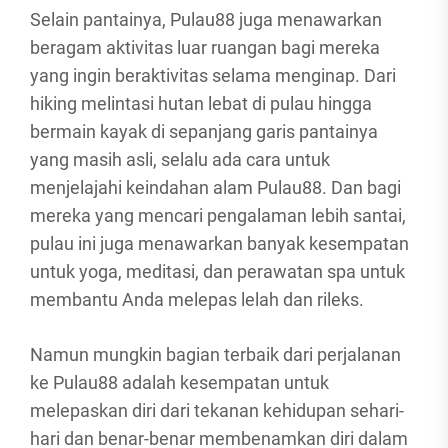
Selain pantainya, Pulau88 juga menawarkan
beragam aktivitas luar ruangan bagi mereka
yang ingin beraktivitas selama menginap. Dari
hiking melintasi hutan lebat di pulau hingga
bermain kayak di sepanjang garis pantainya
yang masih asli, selalu ada cara untuk
menjelajahi keindahan alam Pulau88. Dan bagi
mereka yang mencari pengalaman lebih santai,
pulau ini juga menawarkan banyak kesempatan
untuk yoga, meditasi, dan perawatan spa untuk
membantu Anda melepas lelah dan rileks.
Namun mungkin bagian terbaik dari perjalanan
ke Pulau88 adalah kesempatan untuk
melepaskan diri dari tekanan kehidupan sehari-
hari dan benar-benar membenamkan diri dalam