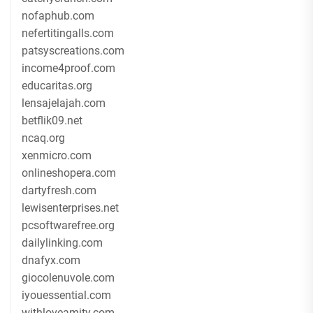
nofaphub.com
nefertitingalls.com
patsyscreations.com
income4proof.com
educaritas.org
lensajelajah.com
betflik09.net
ncaq.org
xenmicro.com
onlineshopera.com
dartyfresh.com
lewisenterprises.net
pcsoftwarefree.org
dailylinking.com
dnafyx.com
giocolenuvole.com
iyouessential.com
withloveamity.com