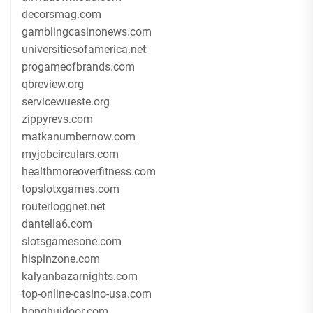
decorsmag.com
gamblingcasinonews.com
universitiesofamerica.net
progameofbrands.com
qbreview.org
servicewueste.org
zippyrevs.com
matkanumbernow.com
myjobcirculars.com
healthmoreoverfitness.com
topslotxgames.com
routerloggnet.net
dantella6.com
slotsgamesone.com
hispinzone.com
kalyanbazarnights.com
top-online-casino-usa.com
honghuidoor.com