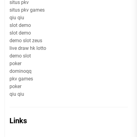
situs pkv
situs pkv games
qiu qiu
slot demo
slot demo
demo slot zeus
live draw hk lotto
demo slot
poker
dominoqq
pkv games
poker
qiu qiu
Links