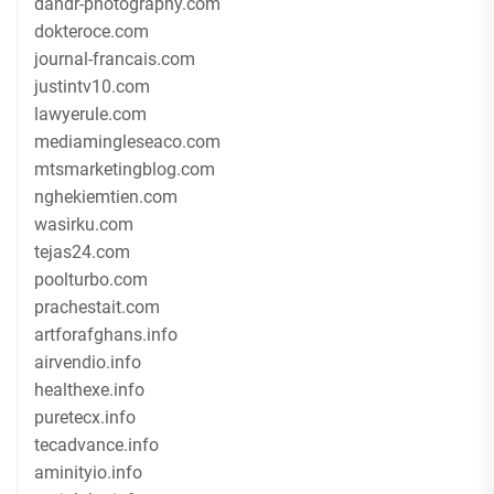
dandr-photography.com
dokteroce.com
journal-francais.com
justintv10.com
lawyerule.com
mediamingleseaco.com
mtsmarketingblog.com
nghekiemtien.com
wasirku.com
tejas24.com
poolturbo.com
prachestait.com
artforafghans.info
airvendio.info
healthexe.info
puretecx.info
tecadvance.info
aminityio.info