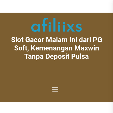
Skip
to
the
content
Slot Gacor Malam Ini dari PG
Slot
Gacor
Soft, Kemenangan Maxwin
Malam
Tanpa Deposit Pulsa
Ini
dari
PG
Soft,
Kemenangan
Maxwin
Tanpa
Deposit