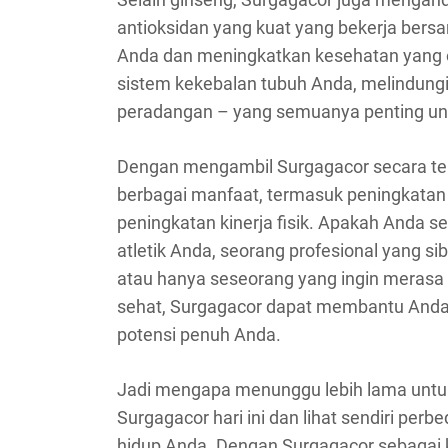
antioksidan yang kuat yang bekerja ber
Anda dan meningkatkan kesehatan yang 
sistem kekebalan tubuh Anda, melindungi 
peradangan – yang semuanya penting untu
Dengan mengambil Surgagacor secara ter
berbagai manfaat, termasuk peningkatan t
peningkatan kinerja fisik. Apakah Anda se
atletik Anda, seorang profesional yang s
atau hanya seseorang yang ingin merasa l
sehat, Surgagacor dapat membantu Anda
potensi penuh Anda.
Jadi mengapa menunggu lebih lama untuk
Surgagacor hari ini dan lihat sendiri per
hidup Anda. Dengan Surgagacor sebagai 