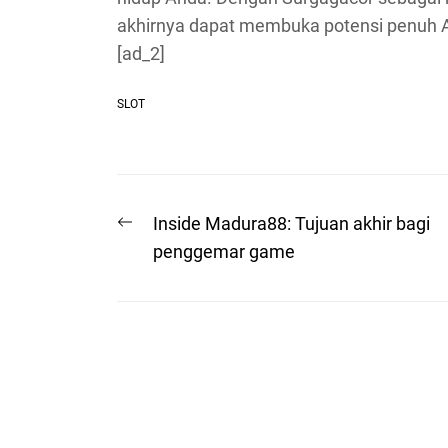
akhirnya dapat membuka potensi penuh A
[ad_2]
SLOT
Post
Previous
Inside Madura88: Tujuan akhir bagi
post:
navigation
penggemar game