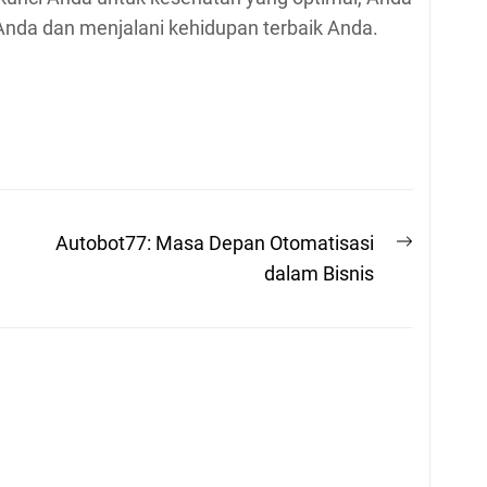
nda dan menjalani kehidupan terbaik Anda.
Next
Autobot77: Masa Depan Otomatisasi
post:
dalam Bisnis