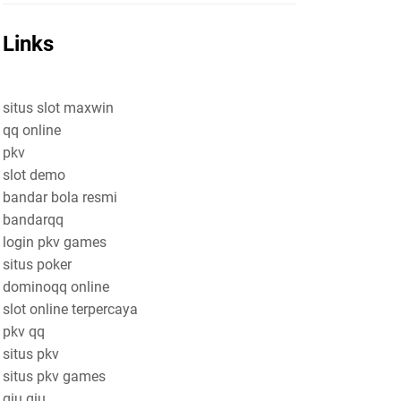
Links
situs slot maxwin
qq online
pkv
slot demo
bandar bola resmi
bandarqq
login pkv games
situs poker
dominoqq online
slot online terpercaya
pkv qq
situs pkv
situs pkv games
qiu qiu