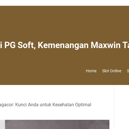
ri PG Soft, Kemenangan Maxwin T
Home
Slot Online
S
gacor: Kunci Anda untuk Kesehatan Optimal