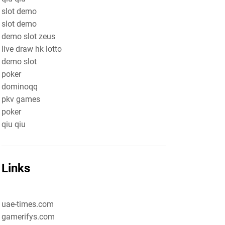
slot demo
slot demo
demo slot zeus
live draw hk lotto
demo slot
poker
dominoqq
pkv games
poker
qiu qiu
Links
uae-times.com
gamerifys.com