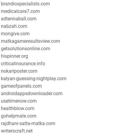
brandiospecialists.com
medicalcare7.com
adtennaball.com
nabzah.com
mongive.com
matkagameresultsview.com
getsolutionsonline.com
hispinner.org
criticalinsurance.info
nokariposter.com
kalyan-guessing-nightplay.com
gameofpanels.com
androidappsdownloader.com
usetimenow.com
healthblow.com
gohelpmate.com
rajdhani-satta-matka.com
writerscraft.net