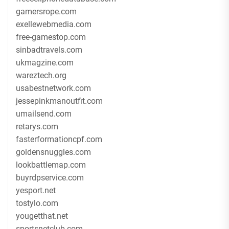
gamersrope.com
exellewebmedia.com
free-gamestop.com
sinbadtravels.com
ukmagzine.com
wareztech.org
usabestnetwork.com
jessepinkmanoutfit.com
umailsend.com
retarys.com
fasterformationcpf.com
goldensnuggles.com
lookbattlemap.com
buyrdpservice.com
yesport.net
tostylo.com
yougetthat.net
sportsnetclub.com