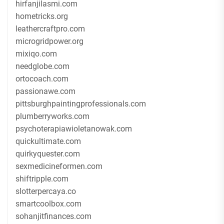
hirfanjilasmi.com
hometricks.org
leathercraftpro.com
microgridpower.org
mixiqo.com
needglobe.com
ortocoach.com
passionawe.com
pittsburghpaintingprofessionals.com
plumberryworks.com
psychoterapiawioletanowak.com
quickultimate.com
quirkyquester.com
sexmedicineformen.com
shiftripple.com
slotterpercaya.co
smartcoolbox.com
sohanjitfinances.com