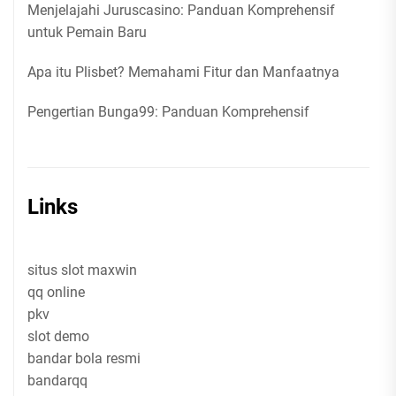
Menjelajahi Juruscasino: Panduan Komprehensif
untuk Pemain Baru
Apa itu Plisbet? Memahami Fitur dan Manfaatnya
Pengertian Bunga99: Panduan Komprehensif
Links
situs slot maxwin
qq online
pkv
slot demo
bandar bola resmi
bandarqq