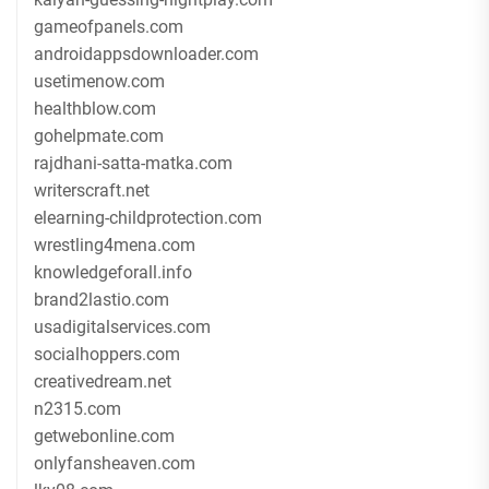
gameofpanels.com
androidappsdownloader.com
usetimenow.com
healthblow.com
gohelpmate.com
rajdhani-satta-matka.com
writerscraft.net
elearning-childprotection.com
wrestling4mena.com
knowledgeforall.info
brand2lastio.com
usadigitalservices.com
socialhoppers.com
creativedream.net
n2315.com
getwebonline.com
onlyfansheaven.com