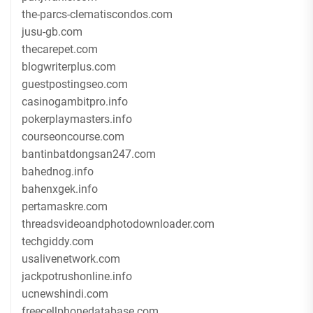
the-parcs-clematiscondos.com
jusu-gb.com
thecarepet.com
blogwriterplus.com
guestpostingseo.com
casinogambitpro.info
pokerplaymasters.info
courseoncourse.com
bantinbatdongsan247.com
bahednog.info
bahenxgek.info
pertamaskre.com
threadsvideoandphotodownloader.com
techgiddy.com
usalivenetwork.com
jackpotrushonline.info
ucnewshindi.com
freecellphonedatabase.com