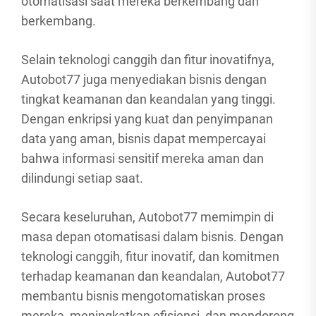
otomatisasi saat mereka berkembang dan
berkembang.
Selain teknologi canggih dan fitur inovatifnya,
Autobot77 juga menyediakan bisnis dengan
tingkat keamanan dan keandalan yang tinggi.
Dengan enkripsi yang kuat dan penyimpanan
data yang aman, bisnis dapat mempercayai
bahwa informasi sensitif mereka aman dan
dilindungi setiap saat.
Secara keseluruhan, Autobot77 memimpin di
masa depan otomatisasi dalam bisnis. Dengan
teknologi canggih, fitur inovatif, dan komitmen
terhadap keamanan dan keandalan, Autobot77
membantu bisnis mengotomatiskan proses
mereka, meningkatkan efisiensi, dan mendorong