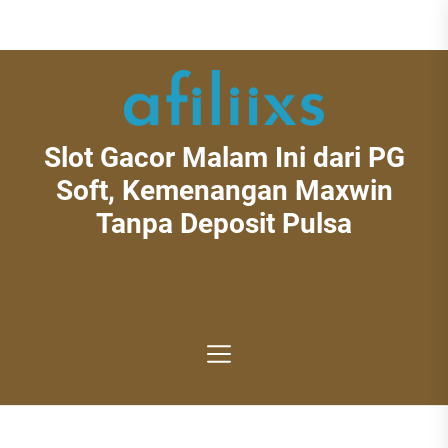
Skip
to
the
content
Slot Gacor Malam Ini dari PG
Slot
Gacor
Soft, Kemenangan Maxwin
Malam
Tanpa Deposit Pulsa
Ini
dari
PG
Soft,
Kemenangan
Maxwin
Tanpa
Deposit