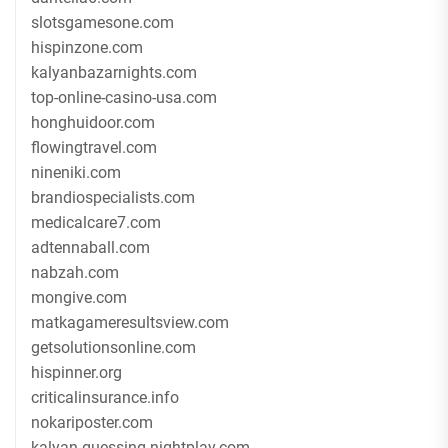
slotsgamesone.com
hispinzone.com
kalyanbazarnights.com
top-online-casino-usa.com
honghuidoor.com
flowingtravel.com
nineniki.com
brandiospecialists.com
medicalcare7.com
adtennaball.com
nabzah.com
mongive.com
matkagameresultsview.com
getsolutionsonline.com
hispinner.org
criticalinsurance.info
nokariposter.com
kalyan-guessing-nightplay.com