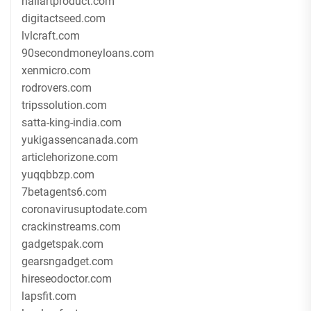
nailartproduct.com
digitactseed.com
lvlcraft.com
90secondmoneyloans.com
xenmicro.com
rodrovers.com
tripssolution.com
satta-king-india.com
yukigassencanada.com
articlehorizone.com
yuqqbbzp.com
7betagents6.com
coronavirusuptodate.com
crackinstreams.com
gadgetspak.com
gearsngadget.com
hireseodoctor.com
lapsfit.com