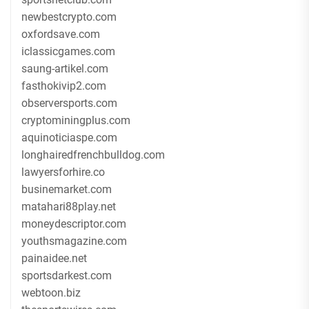
newbestcrypto.com
oxfordsave.com
iclassicgames.com
saung-artikel.com
fasthokivip2.com
observersports.com
cryptominingplus.com
aquinoticiaspe.com
longhairedfrenchbulldog.com
lawyersforhire.co
businemarket.com
matahari88play.net
moneydescriptor.com
youthsmagazine.com
painaidee.net
sportsdarkest.com
webtoon.biz