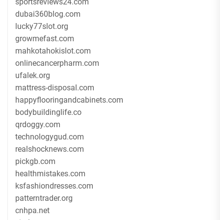
sportsreviews24.com
dubai360blog.com
lucky77slot.org
growmefast.com
mahkotahokislot.com
onlinecancerpharm.com
ufalek.org
mattress-disposal.com
happyflooringandcabinets.com
bodybuildinglife.co
qrdoggy.com
technologygud.com
realshocknews.com
pickgb.com
healthmistakes.com
ksfashiondresses.com
patterntrader.org
cnhpa.net