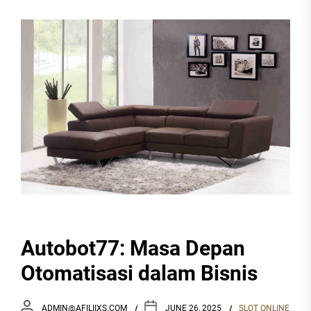
Pulsa
Autobot77: Masa Depan
Otomatisasi dalam Bisnis
ADMIN@AFILIIXS.COM
JUNE 26, 2025
SLOT ONLINE