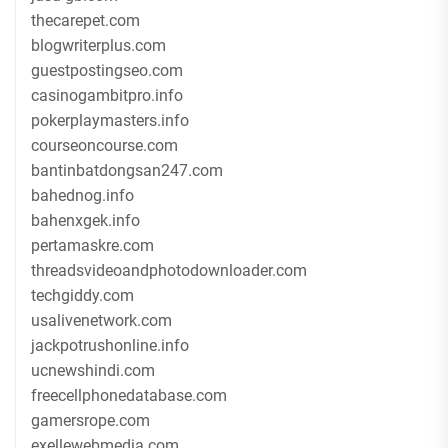
thecarepet.com
blogwriterplus.com
guestpostingseo.com
casinogambitpro.info
pokerplaymasters.info
courseoncourse.com
bantinbatdongsan247.com
bahednog.info
bahenxgek.info
pertamaskre.com
threadsvideoandphotodownloader.com
techgiddy.com
usalivenetwork.com
jackpotrushonline.info
ucnewshindi.com
freecellphonedatabase.com
gamersrope.com
exellewebmedia.com