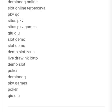
dominoqq online
slot online terpercaya
pkv qq
situs pkv
situs pkv games
qiu qiu
slot demo
slot demo
demo slot zeus
live draw hk lotto
demo slot
poker
dominoqq
pkv games
poker
qiu qiu