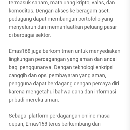
termasuk saham, mata uang kripto, valas, dan
komoditas. Dengan akses ke beragam aset,
pedagang dapat membangun portofolio yang
menyeluruh dan memanfaatkan peluang pasar
di berbagai sektor.
Emas168 juga berkomitmen untuk menyediakan
lingkungan perdagangan yang aman dan andal
bagi penggunanya. Dengan teknologi enkripsi
canggih dan opsi pembayaran yang aman,
pengguna dapat berdagang dengan percaya diri
karena mengetahui bahwa dana dan informasi
pribadi mereka aman.
Sebagai platform perdagangan online masa
depan, Emas168 terus berkembang dan