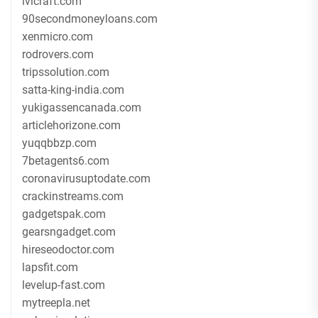
lvlcraft.com
90secondmoneyloans.com
xenmicro.com
rodrovers.com
tripssolution.com
satta-king-india.com
yukigassencanada.com
articlehorizone.com
yuqqbbzp.com
7betagents6.com
coronavirusuptodate.com
crackinstreams.com
gadgetspak.com
gearsngadget.com
hireseodoctor.com
lapsfit.com
levelup-fast.com
mytreepla.net