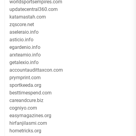
worldsportsempires.com
updatecentral360.com
katamastah.com
zqscore.net
aseleraio.info
asticio.info
egardenio.info
arxteamio.info
getalexio.info
accountaudittaxcon.com
prymprint.com
sportkeeda.org
besttimespend.com
careandcure.biz
cogniyo.com
easymagazines.org
hirfanjilasmi.com
hometricks.org