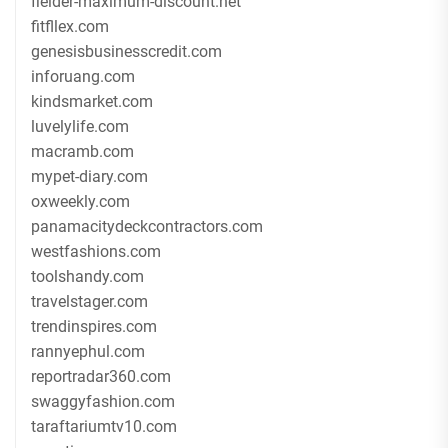
fielder-maximum-discount.net
fitfllex.com
genesisbusinesscredit.com
inforuang.com
kindsmarket.com
luvelylife.com
macramb.com
mypet-diary.com
oxweekly.com
panamacitydeckcontractors.com
westfashions.com
toolshandy.com
travelstager.com
trendinspires.com
rannyephul.com
reportradar360.com
swaggyfashion.com
taraftariumtv10.com