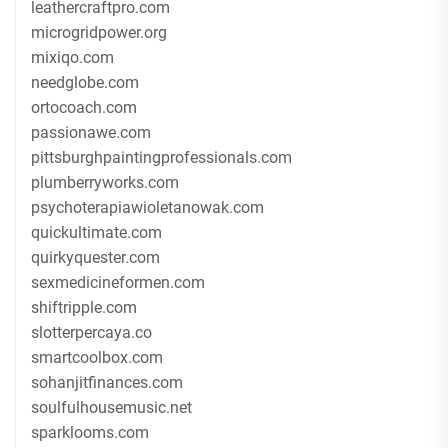
leathercraftpro.com
microgridpower.org
mixiqo.com
needglobe.com
ortocoach.com
passionawe.com
pittsburghpaintingprofessionals.com
plumberryworks.com
psychoterapiawioletanowak.com
quickultimate.com
quirkyquester.com
sexmedicineformen.com
shiftripple.com
slotterpercaya.co
smartcoolbox.com
sohanjitfinances.com
soulfulhousemusic.net
sparklooms.com