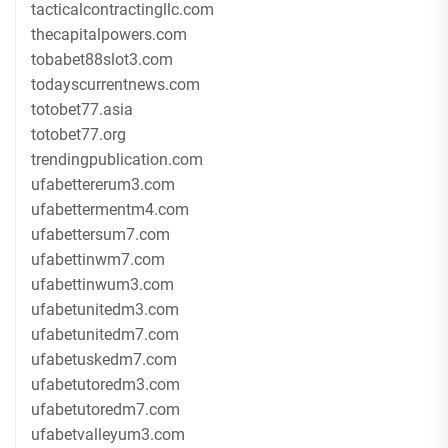
tacticalcontractingllc.com
thecapitalpowers.com
tobabet88slot3.com
todayscurrentnews.com
totobet77.asia
totobet77.org
trendingpublication.com
ufabettererum3.com
ufabettermentm4.com
ufabettersum7.com
ufabettinwm7.com
ufabettinwum3.com
ufabetunitedm3.com
ufabetunitedm7.com
ufabetuskedm7.com
ufabetutoredm3.com
ufabetutoredm7.com
ufabetvalleyum3.com