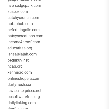
riversedgepark.com
zaseez.com
catchycrunch.com
nofaphub.com
nefertitingalls.com
patsyscreations.com
income4proof.com
educaritas.org
lensajelajah.com
betflik09.net
ncaq.org
xenmicro.com
onlineshopera.com
dartyfresh.com
lewisenterprises.net
pcsoftwarefree.org
dailylinking.com
dnafyx.com