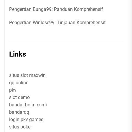
Pengertian Bunga99: Panduan Komprehensif
Pengertian Winlose99: Tinjauan Komprehensif
Links
situs slot maxwin
qq online
pkv
slot demo
bandar bola resmi
bandarqq
login pkv games
situs poker