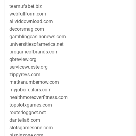
teamufabet.biz
webfullform.com
allviddownload.com
decorsmag.com
gamblingcasinonews.com
universitiesofamerica.net
progameofbrands.com
qbreview.org
servicewueste.org
zippyrevs.com
matkanumbernow.com
myjobcirculars.com
healthmoreoverfitness.com
topslotxgames.com
routerloggnet.net
dantella6.com
slotsgamesone.com
hispinzone.com