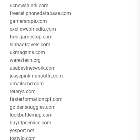
ucnewshindi.com
freecellphonedatabase.com
gamersrope.com
exellewebmedia.com
free-gamestop.com
sinbadtravels.com
ukmagzine.com
wareztech.org
usabestnetwork.com
jessepinkmanoutfit.com
umailsend.com
retarys.com
fasterformationcpf.com
goldensnuggles.com
lookbattlemap.com
buyrdpservice.com
yesport.net
tostylo.com