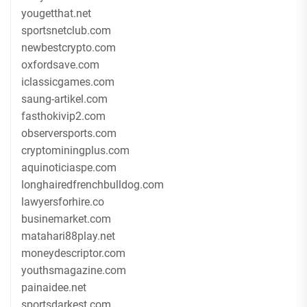
yougetthat.net
sportsnetclub.com
newbestcrypto.com
oxfordsave.com
iclassicgames.com
saung-artikel.com
fasthokivip2.com
observersports.com
cryptominingplus.com
aquinoticiaspe.com
longhairedfrenchbulldog.com
lawyersforhire.co
businemarket.com
matahari88play.net
moneydescriptor.com
youthsmagazine.com
painaidee.net
sportsdarkest.com