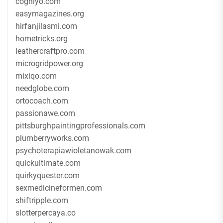
cogniyo.com
easymagazines.org
hirfanjilasmi.com
hometricks.org
leathercraftpro.com
microgridpower.org
mixiqo.com
needglobe.com
ortocoach.com
passionawe.com
pittsburghpaintingprofessionals.com
plumberryworks.com
psychoterapiawioletanowak.com
quickultimate.com
quirkyquester.com
sexmedicineformen.com
shiftripple.com
slotterpercaya.co