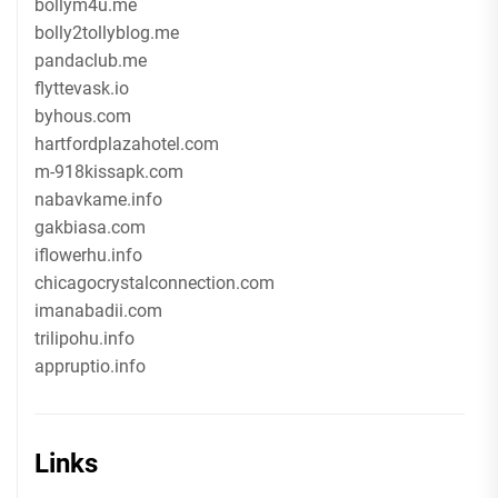
bollym4u.me
bolly2tollyblog.me
pandaclub.me
flyttevask.io
byhous.com
hartfordplazahotel.com
m-918kissapk.com
nabavkame.info
gakbiasa.com
iflowerhu.info
chicagocrystalconnection.com
imanabadii.com
trilipohu.info
appruptio.info
Links