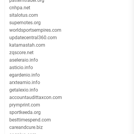
patterntrader.org
cnhpa.net
sitalotus.com
supernotes.org
worldsportsempires.com
updatecentral360.com
katamastah.com
zqscore.net
aseleraio.info
asticio.info
egardenio.info
arxteamio.info
getalexio.info
accountaudittaxcon.com
prymprint.com
sportkeeda.org
besttimespend.com
careandcure.biz