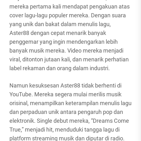
mereka pertama kali mendapat pengakuan atas
cover lagu-lagu populer mereka. Dengan suara
yang unik dan bakat dalam menulis lagu,
Aster88 dengan cepat menarik banyak
penggemar yang ingin mendengarkan lebih
banyak musik mereka. Video mereka menjadi
viral, ditonton jutaan kali, dan menarik perhatian
label rekaman dan orang dalam industri.
Namun kesuksesan Aster88 tidak berhenti di
YouTube. Mereka segera mulai merilis musik
orisinal, menampilkan keterampilan menulis lagu
dan perpaduan unik antara pengaruh pop dan
elektronik. Single debut mereka, “Dreams Come
True,” menjadi hit, menduduki tangga lagu di
platform streaming musik dan diputar di radio.