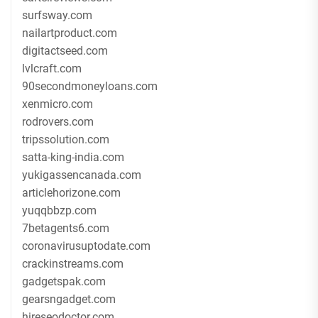
surfsway.com
nailartproduct.com
digitactseed.com
lvlcraft.com
90secondmoneyloans.com
xenmicro.com
rodrovers.com
tripssolution.com
satta-king-india.com
yukigassencanada.com
articlehorizone.com
yuqqbbzp.com
7betagents6.com
coronavirusuptodate.com
crackinstreams.com
gadgetspak.com
gearsngadget.com
hireseodoctor.com