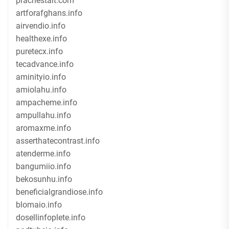
prachestait.com
artforafghans.info
airvendio.info
healthexe.info
puretecx.info
tecadvance.info
aminityio.info
amiolahu.info
ampacheme.info
ampullahu.info
aromaxme.info
asserthatecontrast.info
atenderme.info
bangumiio.info
bekosunhu.info
beneficialgrandiose.info
blomaio.info
dosellinfoplete.info