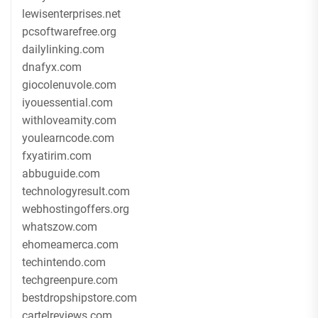
lewisenterprises.net
pcsoftwarefree.org
dailylinking.com
dnafyx.com
giocolenuvole.com
iyouessential.com
withloveamity.com
youlearncode.com
fxyatirim.com
abbuguide.com
technologyresult.com
webhostingoffers.org
whatszow.com
ehomeamerca.com
techintendo.com
techgreenpure.com
bestdropshipstore.com
cartelreviews.com