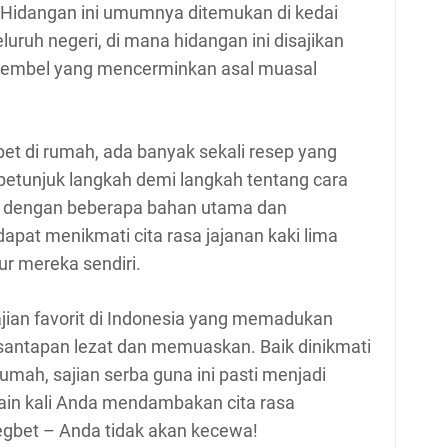
. Hidangan ini umumnya ditemukan di kedai
luruh negeri, di mana hidangan ini disajikan
-embel yang mencerminkan asal muasal
t di rumah, ada banyak sekali resep yang
petunjuk langkah demi langkah tentang cara
a dengan beberapa bahan utama dan
pat menikmati cita rasa jajanan kaki lima
r mereka sendiri.
ian favorit di Indonesia yang memadukan
santapan lezat dan memuaskan. Baik dinikmati
rumah, sajian serba guna ini pasti menjadi
, lain kali Anda mendambakan cita rasa
egbet – Anda tidak akan kecewa!