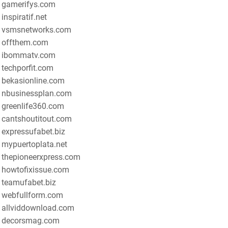
gamerifys.com
inspiratif.net
vsmsnetworks.com
offthem.com
ibommatv.com
techporfit.com
bekasionline.com
nbusinessplan.com
greenlife360.com
cantshoutitout.com
expressufabet.biz
mypuertoplata.net
thepioneerxpress.com
howtofixissue.com
teamufabet.biz
webfullform.com
allviddownload.com
decorsmag.com