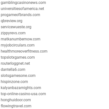
gamblingcasinonews.com
universitiesofamerica.net
progameofbrands.com
qbreview.org
servicewueste.org
zippyrevs.com
matkanumbernow.com
myjobcirculars.com
healthmoreoverfitness.com
topslotxgames.com
routerloggnet.net
dantella6.com
slotsgamesone.com
hispinzone.com
kalyanbazarnights.com
top-online-casino-usa.com
honghuidoor.com
flowingtravel.com