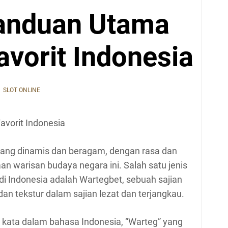
Panduan Utama
avorit Indonesia
SLOT ONLINE
avorit Indonesia
ang dinamis dan beragam, dengan rasa dan
 warisan budaya negara ini. Salah satu jenis
 di Indonesia adalah Wartegbet, sebuah sajian
 tekstur dalam sajian lezat dan terjangkau.
kata dalam bahasa Indonesia, “Warteg” yang