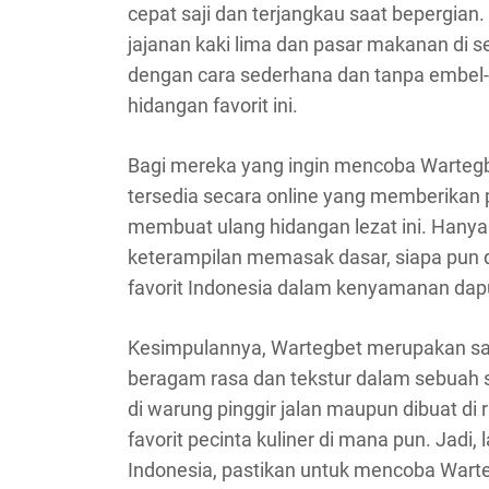
cepat saji dan terjangkau saat bepergian
jajanan kaki lima dan pasar makanan di se
dengan cara sederhana dan tanpa embel
hidangan favorit ini.
Bagi mereka yang ingin mencoba Wartegbe
tersedia secara online yang memberikan 
membuat ulang hidangan lezat ini. Hany
keterampilan memasak dasar, siapa pun da
favorit Indonesia dalam kenyamanan dapu
Kesimpulannya, Wartegbet merupakan saj
beragam rasa dan tekstur dalam sebuah 
di warung pinggir jalan maupun dibuat di 
favorit pecinta kuliner di mana pun. Jadi
Indonesia, pastikan untuk mencoba Wart