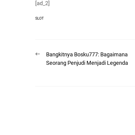
[ad_2]
SLOT
Post
Previous
Bangkitnya Bosku777: Bagaimana
post:
navigation
Seorang Penjudi Menjadi Legenda