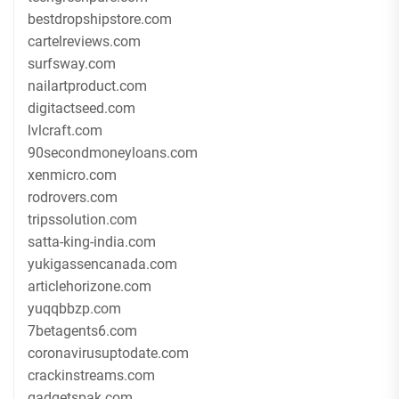
bestdropshipstore.com
cartelreviews.com
surfsway.com
nailartproduct.com
digitactseed.com
lvlcraft.com
90secondmoneyloans.com
xenmicro.com
rodrovers.com
tripssolution.com
satta-king-india.com
yukigassencanada.com
articlehorizone.com
yuqqbbzp.com
7betagents6.com
coronavirusuptodate.com
crackinstreams.com
gadgetspak.com