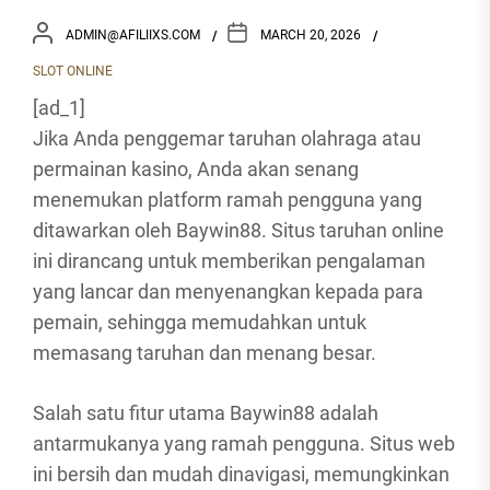
ADMIN@AFILIIXS.COM
MARCH 20, 2026
SLOT ONLINE
[ad_1]
Jika Anda penggemar taruhan olahraga atau
permainan kasino, Anda akan senang
menemukan platform ramah pengguna yang
ditawarkan oleh Baywin88. Situs taruhan online
ini dirancang untuk memberikan pengalaman
yang lancar dan menyenangkan kepada para
pemain, sehingga memudahkan untuk
memasang taruhan dan menang besar.
Salah satu fitur utama Baywin88 adalah
antarmukanya yang ramah pengguna. Situs web
ini bersih dan mudah dinavigasi, memungkinkan