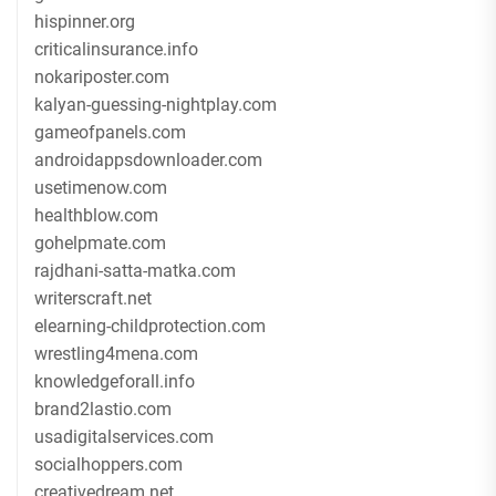
hispinner.org
criticalinsurance.info
nokariposter.com
kalyan-guessing-nightplay.com
gameofpanels.com
androidappsdownloader.com
usetimenow.com
healthblow.com
gohelpmate.com
rajdhani-satta-matka.com
writerscraft.net
elearning-childprotection.com
wrestling4mena.com
knowledgeforall.info
brand2lastio.com
usadigitalservices.com
socialhoppers.com
creativedream.net