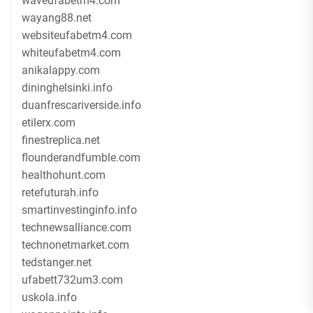
waveufabetm4.com
wayang88.net
websiteufabetm4.com
whiteufabetm4.com
anikalappy.com
dininghelsinki.info
duanfrescariverside.info
etilerx.com
finestreplica.net
flounderandfumble.com
healthohunt.com
retefuturah.info
smartinvestinginfo.info
technewsalliance.com
technonetmarket.com
tedstanger.net
ufabett732um3.com
uskola.info