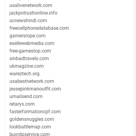
usalivenetwork.com
jackpotrushonline.info
ucnewshindi.com
freecellphonedatabase.com
gamersrope.com
exellewebmedia.com
free-gamestop.com
sinbadtravels.com
ukmagzine.com
wareztech.org
usabestnetwork.com
jessepinkmanoutfit.com
umailsend.com
retarys.com
fasterformationcpf.com
goldensnuggles.com
lookbattlemap.com
buyrdpservice.com