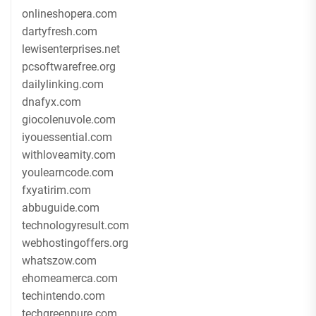
onlineshopera.com
dartyfresh.com
lewisenterprises.net
pcsoftwarefree.org
dailylinking.com
dnafyx.com
giocolenuvole.com
iyouessential.com
withloveamity.com
youlearncode.com
fxyatirim.com
abbuguide.com
technologyresult.com
webhostingoffers.org
whatszow.com
ehomeamerca.com
techintendo.com
techgreenpure.com