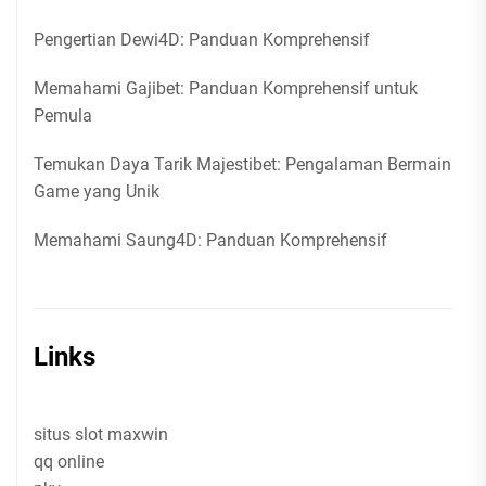
Pengertian Dewi4D: Panduan Komprehensif
Memahami Gajibet: Panduan Komprehensif untuk
Pemula
Temukan Daya Tarik Majestibet: Pengalaman Bermain
Game yang Unik
Memahami Saung4D: Panduan Komprehensif
Links
situs slot maxwin
qq online