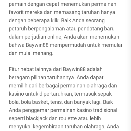
pemain dengan cepat menemukan permainan
favorit mereka dan memasang taruhan hanya
dengan beberapa klik. Baik Anda seorang
petaruh berpengalaman atau pendatang baru
dalam perjudian online, Anda akan menemukan
bahwa Baywin88 mempermudah untuk memulai
dan mulai menang.
Fitur hebat lainnya dari Baywin88 adalah
beragam pilihan taruhannya. Anda dapat
memilih dari berbagai permainan olahraga dan
kasino untuk dipertaruhkan, termasuk sepak
bola, bola basket, tenis, dan banyak lagi. Baik
Anda penggemar permainan kasino tradisional
seperti blackjack dan roulette atau lebih
menyukai kegembiraan taruhan olahraga, Anda