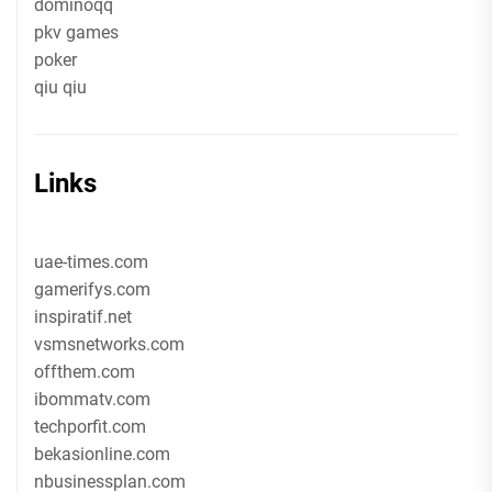
dominoqq
pkv games
poker
qiu qiu
Links
uae-times.com
gamerifys.com
inspiratif.net
vsmsnetworks.com
offthem.com
ibommatv.com
techporfit.com
bekasionline.com
nbusinessplan.com