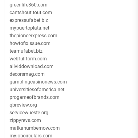
greenlife360.com
cantshoutitout.com
expressufabet.biz
mypuertoplata.net
thepioneerxpress.com
howtofixissue.com
teamufabet.biz
webfullform.com
allviddownload.com
decorsmag.com
gamblingcasinonews.com
universitiesofamerica.net
progameofbrands.com
qbreview.org
servicewueste.org
zippyrevs.com
matkanumbernow.com
myjobcirculars.com