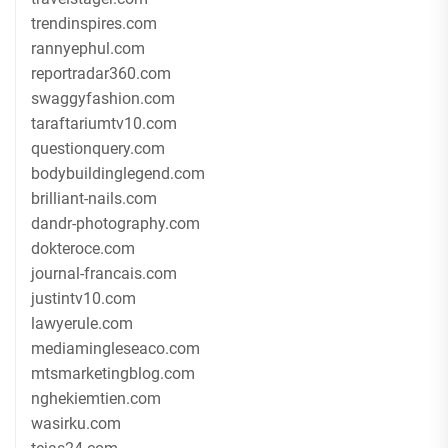
trendinspires.com
rannyephul.com
reportradar360.com
swaggyfashion.com
taraftariumtv10.com
questionquery.com
bodybuildinglegend.com
brilliant-nails.com
dandr-photography.com
dokteroce.com
journal-francais.com
justintv10.com
lawyerule.com
mediamingleseaco.com
mtsmarketingblog.com
nghekiemtien.com
wasirku.com