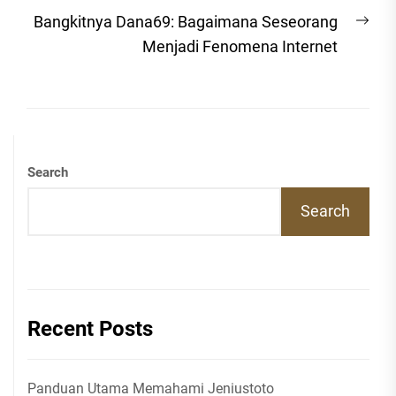
Nex
Bangkitnya Dana69: Bagaimana Seseorang
post
Menjadi Fenomena Internet
Search
Search
Recent Posts
Panduan Utama Memahami Jeniustoto