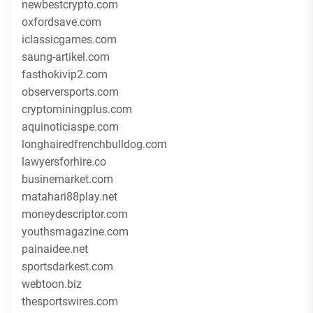
newbestcrypto.com
oxfordsave.com
iclassicgames.com
saung-artikel.com
fasthokivip2.com
observersports.com
cryptominingplus.com
aquinoticiaspe.com
longhairedfrenchbulldog.com
lawyersforhire.co
businemarket.com
matahari88play.net
moneydescriptor.com
youthsmagazine.com
painaidee.net
sportsdarkest.com
webtoon.biz
thesportswires.com