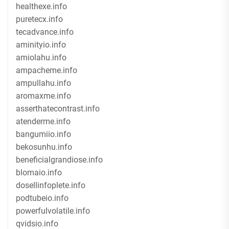
healthexe.info
puretecx.info
tecadvance.info
aminityio.info
amiolahu.info
ampacheme.info
ampullahu.info
aromaxme.info
asserthatecontrast.info
atenderme.info
bangumiio.info
bekosunhu.info
beneficialgrandiose.info
blomaio.info
dosellinfoplete.info
podtubeio.info
powerfulvolatile.info
qvidsio.info