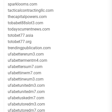
sparklooms.com
tacticalcontractingllc.com
thecapitalpowers.com
tobabet88slot3.com
todayscurrentnews.com
totobet77.asia
totobet77.org
trendingpublication.com
ufabettererum3.com
ufabettermentm4.com
ufabettersum7.com
ufabettinwm7.com
ufabettinwum3.com
ufabetunitedm3.com
ufabetunitedm7.com
ufabetuskedm7.com
ufabetutoredm3.com
ufabetutoredm7.com