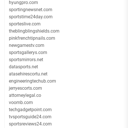
hyungpro.com
sportingnewsnet.com
sportstime24day.com
sporteslive.com
theblingblingshields.com
pinkfrenchtipnails.com
newgamestv.com
sportsgallerys.com
sportsmirrors.net
datasports.net
atasehirescortu.net
engineeringtechub.com
jerryescorts.com
attorneylegal.co
voomb.com
techgadgetpoint.com
tvsportsguide24.com
sportsreviews24.com