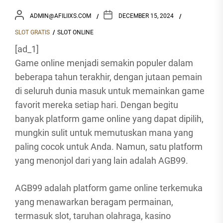
ADMIN@AFILIIXS.COM
DECEMBER 15, 2024
SLOT GRATIS
SLOT ONLINE
[ad_1]
Game online menjadi semakin populer dalam
beberapa tahun terakhir, dengan jutaan pemain
di seluruh dunia masuk untuk memainkan game
favorit mereka setiap hari. Dengan begitu
banyak platform game online yang dapat dipilih,
mungkin sulit untuk memutuskan mana yang
paling cocok untuk Anda. Namun, satu platform
yang menonjol dari yang lain adalah AGB99.
AGB99 adalah platform game online terkemuka
yang menawarkan beragam permainan,
termasuk slot, taruhan olahraga, kasino