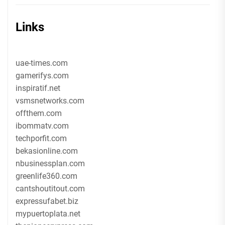
Links
uae-times.com
gamerifys.com
inspiratif.net
vsmsnetworks.com
offthem.com
ibommatv.com
techporfit.com
bekasionline.com
nbusinessplan.com
greenlife360.com
cantshoutitout.com
expressufabet.biz
mypuertoplata.net