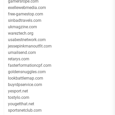
gamersrope.com
exellewebmedia.com
free-gamestop.com
sinbadtravels.com
ukmagzine.com
wareztech.org
usabestnetwork.com
jessepinkmanoutfit.com
umailsend.com
retarys.com
fasterformationcpf.com
goldensnuggles.com
lookbattlemap.com
buyrdpservice.com
yesport.net
tostylo.com
yougetthat.net
sportsnetclub.com