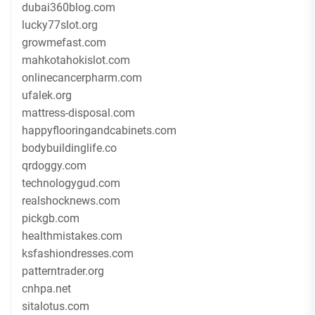
dubai360blog.com
lucky77slot.org
growmefast.com
mahkotahokislot.com
onlinecancerpharm.com
ufalek.org
mattress-disposal.com
happyflooringandcabinets.com
bodybuildinglife.co
qrdoggy.com
technologygud.com
realshocknews.com
pickgb.com
healthmistakes.com
ksfashiondresses.com
patterntrader.org
cnhpa.net
sitalotus.com