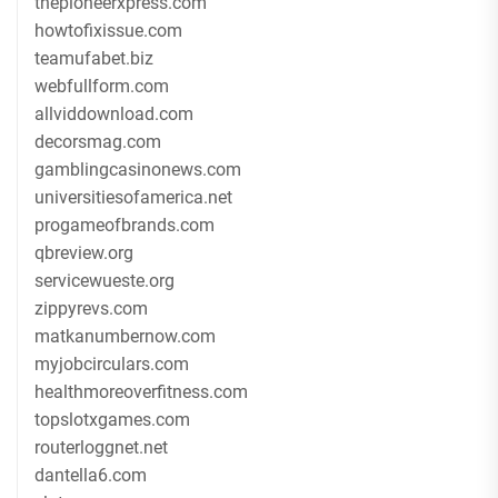
thepioneerxpress.com
howtofixissue.com
teamufabet.biz
webfullform.com
allviddownload.com
decorsmag.com
gamblingcasinonews.com
universitiesofamerica.net
progameofbrands.com
qbreview.org
servicewueste.org
zippyrevs.com
matkanumbernow.com
myjobcirculars.com
healthmoreoverfitness.com
topslotxgames.com
routerloggnet.net
dantella6.com