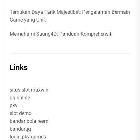
Temukan Daya Tarik Majestibet: Pengalaman Bermain
Game yang Unik
Memahami Saung4D: Panduan Komprehensif
Links
situs slot maxwin
qq online
pkv
slot demo
bandar bola resmi
bandarqq
login pkv games