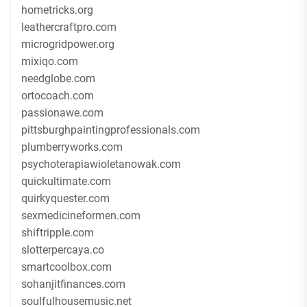
hometricks.org
leathercraftpro.com
microgridpower.org
mixiqo.com
needglobe.com
ortocoach.com
passionawe.com
pittsburghpaintingprofessionals.com
plumberryworks.com
psychoterapiawioletanowak.com
quickultimate.com
quirkyquester.com
sexmedicineformen.com
shiftripple.com
slotterpercaya.co
smartcoolbox.com
sohanjitfinances.com
soulfulhousemusic.net