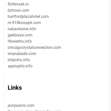
flyttevask.io
byhous.com
hartfordplazahotel.com
m-918kissapk.com
nabavkame.info
gakbiasa.com
iflowerhu.info
chicagocrystalconnection.com
imanabadii.com
trilipohu.info
appruptio.info
Links
punjwanis.com