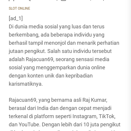
SLOT ONLINE
[ad_1]
Di dunia media sosial yang luas dan terus
berkembang, ada beberapa individu yang
berhasil tampil menonjol dan menarik perhatian
jutaan pengikut. Salah satu individu tersebut
adalah Rajacuan69, seorang sensasi media
sosial yang menggemparkan dunia online
dengan konten unik dan kepribadian
karismatiknya.
Rajacuan69, yang bernama asli Raj Kumar,
berasal dari India dan dengan cepat menjadi
terkenal di platform seperti Instagram, TikTok,
dan YouTube. Dengan lebih dari 10 juta pengikut