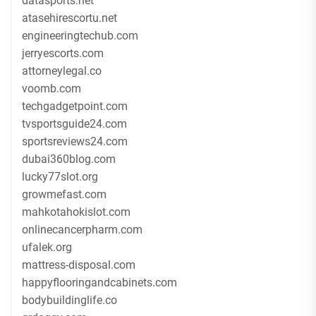
datasports.net
atasehirescortu.net
engineeringtechub.com
jerryescorts.com
attorneylegal.co
voomb.com
techgadgetpoint.com
tvsportsguide24.com
sportsreviews24.com
dubai360blog.com
lucky77slot.org
growmefast.com
mahkotahokislot.com
onlinecancerpharm.com
ufalek.org
mattress-disposal.com
happyflooringandcabinets.com
bodybuildinglife.co