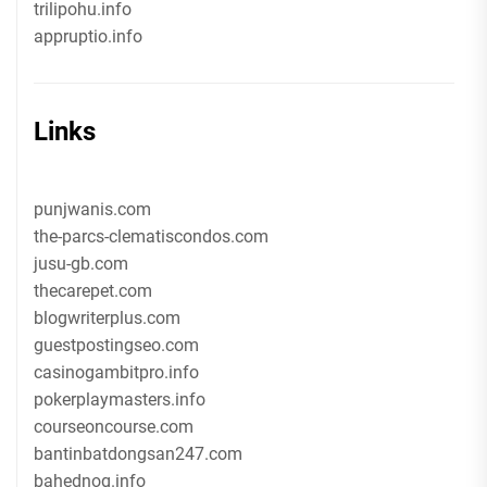
trilipohu.info
appruptio.info
Links
punjwanis.com
the-parcs-clematiscondos.com
jusu-gb.com
thecarepet.com
blogwriterplus.com
guestpostingseo.com
casinogambitpro.info
pokerplaymasters.info
courseoncourse.com
bantinbatdongsan247.com
bahednog.info