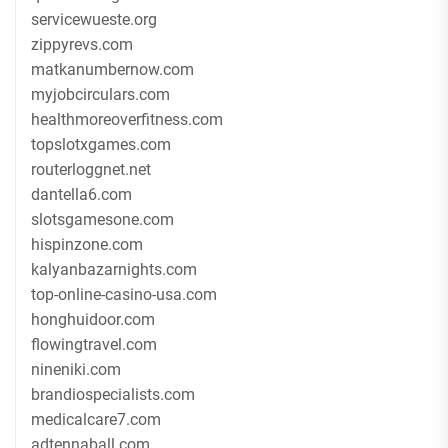
servicewueste.org
zippyrevs.com
matkanumbernow.com
myjobcirculars.com
healthmoreoverfitness.com
topslotxgames.com
routerloggnet.net
dantella6.com
slotsgamesone.com
hispinzone.com
kalyanbazarnights.com
top-online-casino-usa.com
honghuidoor.com
flowingtravel.com
nineniki.com
brandiospecialists.com
medicalcare7.com
adtennaball.com