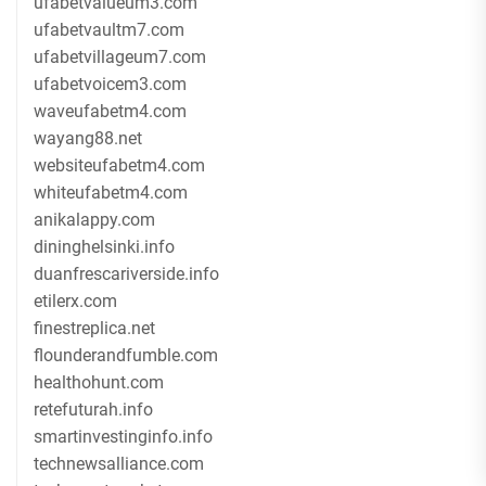
ufabetvalueum3.com
ufabetvaultm7.com
ufabetvillageum7.com
ufabetvoicem3.com
waveufabetm4.com
wayang88.net
websiteufabetm4.com
whiteufabetm4.com
anikalappy.com
dininghelsinki.info
duanfrescariverside.info
etilerx.com
finestreplica.net
flounderandfumble.com
healthohunt.com
retefuturah.info
smartinvestinginfo.info
technewsalliance.com