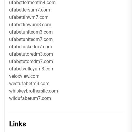
ufabettermentm4.com
ufabettersum7.com
ufabettinwm7.com
ufabettinwum3.com
ufabetunitedm3.com
ufabetunitedm7.com
ufabetuskedm7.com
ufabetutoredm3.com
ufabetutoredm7.com
ufabetvalleyum3.com
veloxview.com
westufabetm3.com
whiskeybrothersllc.com
wildufabetum7.com
Links