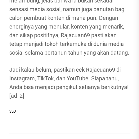
melambung, jelas bahwa ia bukan sekadar
sensasi media sosial, namun juga panutan bagi
calon pembuat konten di mana pun. Dengan
energinya yang menular, konten yang menarik,
dan sikap positifnya, Rajacuan69 pasti akan
tetap menjadi tokoh terkemuka di dunia media
sosial selama bertahun-tahun yang akan datang.
Jadi kalau belum, pastikan cek Rajacuan69 di
Instagram, TikTok, dan YouTube. Siapa tahu,
Anda bisa menjadi pengikut setianya berikutnya!
[ad_2]
SLOT