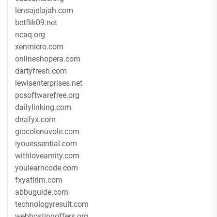
lensajelajah.com
betflik09.net
ncaq.org
xenmicro.com
onlineshopera.com
dartyfresh.com
lewisenterprises.net
pcsoftwarefree.org
dailylinking.com
dnafyx.com
giocolenuvole.com
iyouessential.com
withloveamity.com
youlearncode.com
fxyatirim.com
abbuguide.com
technologyresult.com
webhostingoffers.org