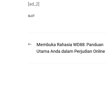
[ad_2]
SLOT
Post
Previous
Membuka Rahasia WD88: Panduan
post:
navigation
Utama Anda dalam Perjudian Online