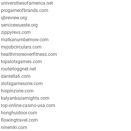
universitiesofamerica.net
progameofbrands.com
qbreview.org
servicewueste.org
zippyrevs.com
matkanumbernow.com
myjobcirculars.com
healthmoreoverfitness.com
topslotxgames.com
routerloggnet.net
dantella6.com
slotsgamesone.com
hispinzone.com
kalyanbazarnights.com
top-online-casino-usa.com
honghuidoor.com
flowingtravel.com
nineniki.com