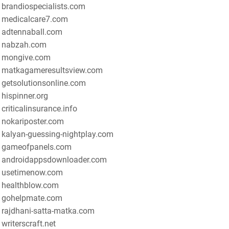
brandiospecialists.com
medicalcare7.com
adtennaball.com
nabzah.com
mongive.com
matkagameresultsview.com
getsolutionsonline.com
hispinner.org
criticalinsurance.info
nokariposter.com
kalyan-guessing-nightplay.com
gameofpanels.com
androidappsdownloader.com
usetimenow.com
healthblow.com
gohelpmate.com
rajdhani-satta-matka.com
writerscraft.net