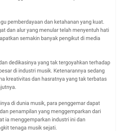
h lagu pemberdayaan dan ketahanan yang kuat.
 dan alur yang menular telah menyentuh hati
patkan semakin banyak pengikut di media
dan dedikasinya yang tak tergoyahkan terhadap
besar di industri musik. Ketenarannya sedang
na kreativitas dan hasratnya yang tak terbatas
jutnya.
inya di dunia musik, para penggemar dapat
k dan penampilan yang menggemparkan dari
saat ia menggemparkan industri ini dan
it tenaga musik sejati.