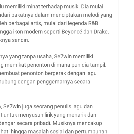
alu memiliki minat terhadap musik. Dia mulai
adari bakatnya dalam menciptakan melodi yang
leh berbagai artis, mulai dari legenda R&B
ingga ikon modern seperti Beyoncé dan Drake,
nya sendiri.
nya yang tanpa usaha, Se7win memiliki
 memikat penonton di mana pun dia tampil.
 membuat penonton bergerak dengan lagu
rhubung dengan penggemarnya secara
 Se7win juga seorang penulis lagu dan
at untuk menyusun lirik yang menarik dan
dengar secara pribadi. Musiknya mencakup
h hati hingga masalah sosial dan pertumbuhan