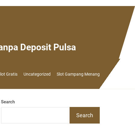
anpa Deposit Pulsa
lot Gratis
Uncategorized
Slot Gampang Menang
Search
Search