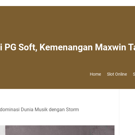
ri PG Soft, Kemenangan Maxwin T
Home
Slot Online
S
endominasi Dunia Musik dengan Storm