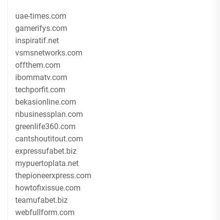
uae-times.com
gamerifys.com
inspiratif.net
vsmsnetworks.com
offthem.com
ibommatv.com
techporfit.com
bekasionline.com
nbusinessplan.com
greenlife360.com
cantshoutitout.com
expressufabet.biz
mypuertoplata.net
thepioneerxpress.com
howtofixissue.com
teamufabet.biz
webfullform.com