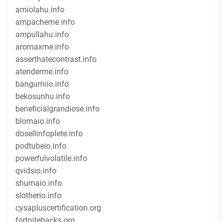
amiolahu.info
ampacheme.info
ampullahu.info
aromaxme.info
asserthatecontrast.info
atenderme.info
bangumiio.info
bekosunhu.info
beneficialgrandiose.info
blomaio.info
dosellinfoplete.info
podtubeio.info
powerfulvolatile.info
qvidsio.info
shumaio.info
slotherio.info
cysapluscertification.org
fortnitehacks.org