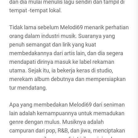
dan dia mulai menulis lagu sendiri dan tampil di
tempat -tempat lokal.
Tidak lama sebelum Melodi69 menarik perhatian
orang dalam industri musik. Suaranya yang
penuh semangat dan lirik yang kuat
membedakannya dari artis lain, dan dia segera
mendapati dirinya masuk ke label rekaman
utama. Sejak itu, ia bekerja keras di studio,
merekam album debutnya dan mempersiapkan
tur mendatang.
Apa yang membedakan Melodi69 dari seniman
lain adalah kemampuannya untuk memadukan
genre dengan mulus. Musiknya adalah
campuran dari pop, R&B, dan jiwa, menciptakan