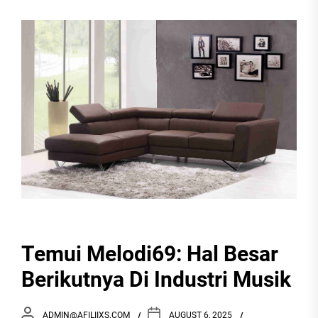
Pulsa
Temui Melodi69: Hal Besar
Berikutnya Di Industri Musik
ADMIN@AFILIIXS.COM
AUGUST 6, 2025