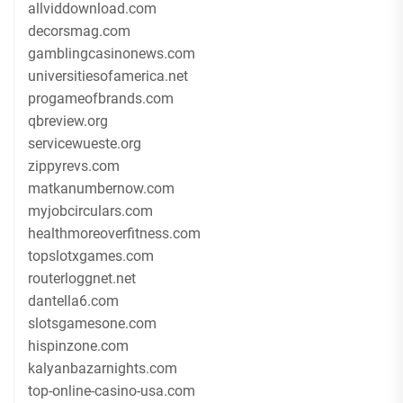
allviddownload.com
decorsmag.com
gamblingcasinonews.com
universitiesofamerica.net
progameofbrands.com
qbreview.org
servicewueste.org
zippyrevs.com
matkanumbernow.com
myjobcirculars.com
healthmoreoverfitness.com
topslotxgames.com
routerloggnet.net
dantella6.com
slotsgamesone.com
hispinzone.com
kalyanbazarnights.com
top-online-casino-usa.com