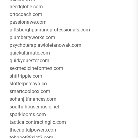
needglobe.com
ortocoach.com
passionawe.com
pittsburghpaintingprofessionals.com
plumberryworks.com
psychoterapiawioletanowak.com
quickultimate.com
quirkyquester.com
sexmedicineformen.com
shiftripple.com
slotterpercaya.co
smartcoolbox.com
sohanjitfinances.com
soulfulhousemusic.net
sparklooms.com
tacticalcontractingllc.com
thecapitalpowers.com
tobabet88slot3.com