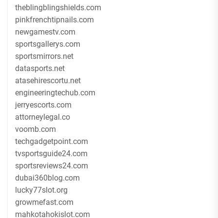
theblingblingshields.com
pinkfrenchtipnails.com
newgamestv.com
sportsgallerys.com
sportsmirrors.net
datasports.net
atasehirescortu.net
engineeringtechub.com
jerryescorts.com
attorneylegal.co
voomb.com
techgadgetpoint.com
tvsportsguide24.com
sportsreviews24.com
dubai360blog.com
lucky77slot.org
growmefast.com
mahkotahokislot.com