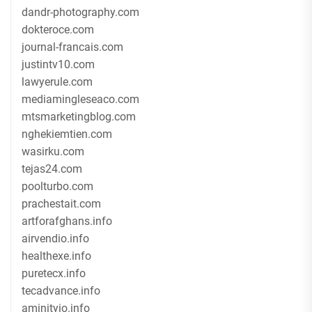
dandr-photography.com
dokteroce.com
journal-francais.com
justintv10.com
lawyerule.com
mediamingleseaco.com
mtsmarketingblog.com
nghekiemtien.com
wasirku.com
tejas24.com
poolturbo.com
prachestait.com
artforafghans.info
airvendio.info
healthexe.info
puretecx.info
tecadvance.info
aminityio.info