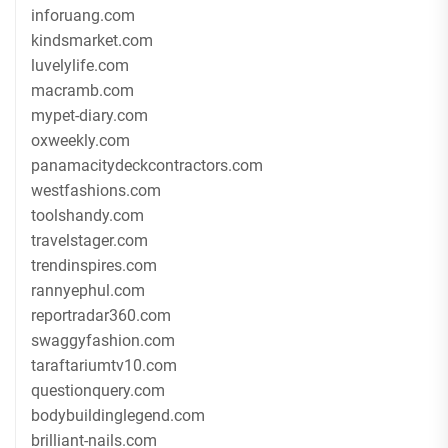
inforuang.com
kindsmarket.com
luvelylife.com
macramb.com
mypet-diary.com
oxweekly.com
panamacitydeckcontractors.com
westfashions.com
toolshandy.com
travelstager.com
trendinspires.com
rannyephul.com
reportradar360.com
swaggyfashion.com
taraftariumtv10.com
questionquery.com
bodybuildinglegend.com
brilliant-nails.com