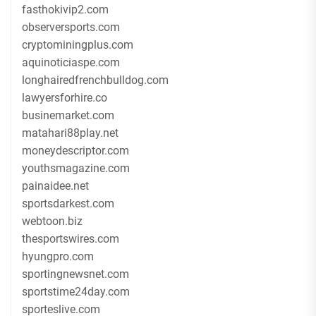
fasthokivip2.com
observersports.com
cryptominingplus.com
aquinoticiaspe.com
longhairedfrenchbulldog.com
lawyersforhire.co
businemarket.com
matahari88play.net
moneydescriptor.com
youthsmagazine.com
painaidee.net
sportsdarkest.com
webtoon.biz
thesportswires.com
hyungpro.com
sportingnewsnet.com
sportstime24day.com
sporteslive.com