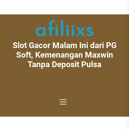
Skip
to
the
content
Slot Gacor Malam Ini dari PG
Slot
Gacor
Soft, Kemenangan Maxwin
Malam
Tanpa Deposit Pulsa
Ini
dari
PG
Soft,
Kemenangan
Maxwin
Tanpa
Deposit