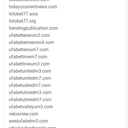
todayscurrentnews.com
totobet77.asia
totobet77.org
trendingpublication.com
ufabettererum3.com
ufabettermentm4.com
ufabettersum7.com
ufabettinwm7.com
ufabettinwum3.com
ufabetunitedm3.com
ufabetunitedm7.com
ufabetuskedm7.com
ufabetutoredm3.com
ufabetutoredm7.com
ufabetvalleyum3.com
veloxview.com
westufabetm3.com