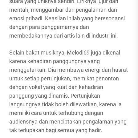
suara yang uniknya sendiri. Liriknya jujur dan
mentah, menggambar dari pengalaman dan
emosi pribadi. Keaslian inilah yang beresonansi
dengan para penggemarnya dan
membedakannya dari artis lain di industri ini.
Selain bakat musiknya, Melodi69 juga dikenal
karena kehadiran panggungnya yang
menggetarkan. Dia membawa energi dan hasrat
untuk setiap pertunjukan, memikat penonton
dengan vokal yang kuat dan kehadiran
panggung yang dinamis. Pertunjukan
langsungnya tidak boleh dilewatkan, karena ia
memiliki cara untuk terhubung dengan
audiensnya dan menciptakan pengalaman yang
tak terlupakan bagi semua yang hadir.