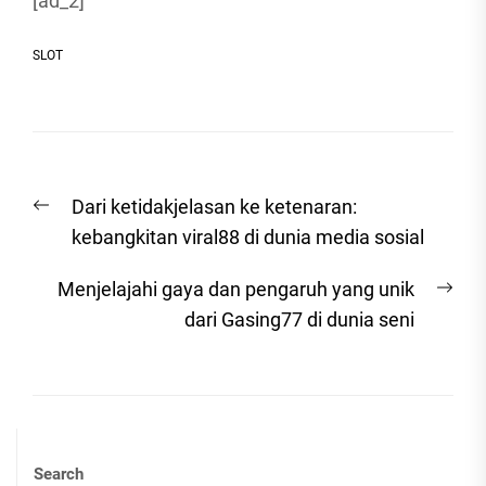
[ad_2]
SLOT
Post
Previous
Dari ketidakjelasan ke ketenaran:
navigation
post:
kebangkitan viral88 di dunia media sosial
Nex
Menjelajahi gaya dan pengaruh yang unik
post
dari Gasing77 di dunia seni
Search