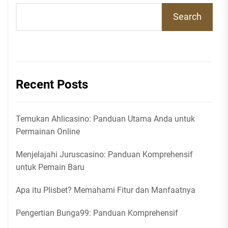
Search
Recent Posts
Temukan Ahlicasino: Panduan Utama Anda untuk
Permainan Online
Menjelajahi Juruscasino: Panduan Komprehensif
untuk Pemain Baru
Apa itu Plisbet? Memahami Fitur dan Manfaatnya
Pengertian Bunga99: Panduan Komprehensif