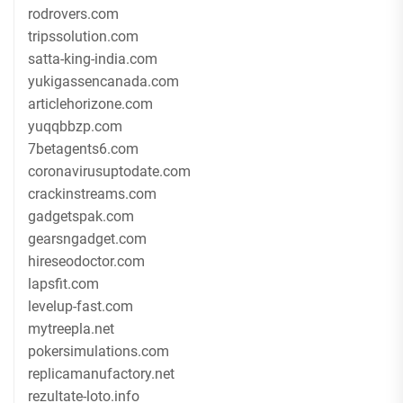
rodrovers.com
tripssolution.com
satta-king-india.com
yukigassencanada.com
articlehorizone.com
yuqqbbzp.com
7betagents6.com
coronavirusuptodate.com
crackinstreams.com
gadgetspak.com
gearsngadget.com
hireseodoctor.com
lapsfit.com
levelup-fast.com
mytreepla.net
pokersimulations.com
replicamanufactory.net
rezultate-loto.info