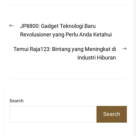
Post
Previous
JP8800: Gadget Teknologi Baru
navigation
post:
Revolusioner yang Perlu Anda Ketahui
Nex
Temui Raja123: Bintang yang Meningkat di
post
Industri Hiburan
Search
Search