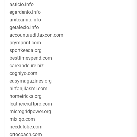
asticio.info
egardenio.info
arxteamio.info
getalexio.info
accountaudittaxcon.com
prymprint.com
sportkeeda.org
besttimespend.com
careandcure.biz
cogniyo.com
easymagazines.org
hirfanjilasmi.com
hometricks.org
leathercraftpro.com
microgridpower.org
mixiqo.com
needglobe.com
ortocoach.com