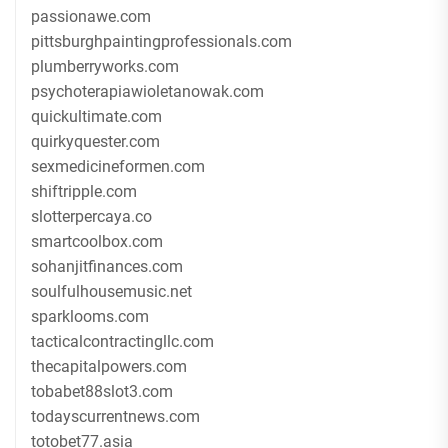
passionawe.com
pittsburghpaintingprofessionals.com
plumberryworks.com
psychoterapiawioletanowak.com
quickultimate.com
quirkyquester.com
sexmedicineformen.com
shiftripple.com
slotterpercaya.co
smartcoolbox.com
sohanjitfinances.com
soulfulhousemusic.net
sparklooms.com
tacticalcontractingllc.com
thecapitalpowers.com
tobabet88slot3.com
todayscurrentnews.com
totobet77.asia