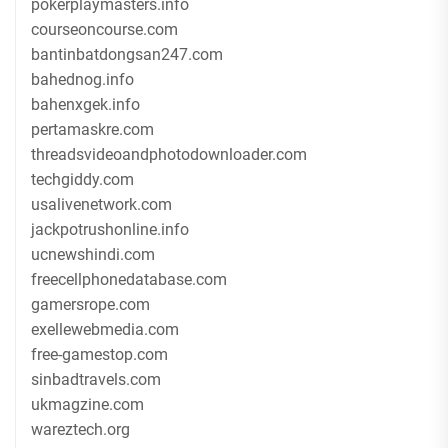
pokerplaymasters.info
courseoncourse.com
bantinbatdongsan247.com
bahednog.info
bahenxgek.info
pertamaskre.com
threadsvideoandphotodownloader.com
techgiddy.com
usalivenetwork.com
jackpotrushonline.info
ucnewshindi.com
freecellphonedatabase.com
gamersrope.com
exellewebmedia.com
free-gamestop.com
sinbadtravels.com
ukmagzine.com
wareztech.org