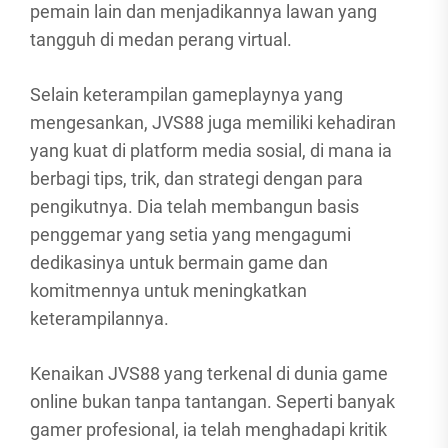
pemain lain dan menjadikannya lawan yang
tangguh di medan perang virtual.
Selain keterampilan gameplaynya yang
mengesankan, JVS88 juga memiliki kehadiran
yang kuat di platform media sosial, di mana ia
berbagi tips, trik, dan strategi dengan para
pengikutnya. Dia telah membangun basis
penggemar yang setia yang mengagumi
dedikasinya untuk bermain game dan
komitmennya untuk meningkatkan
keterampilannya.
Kenaikan JVS88 yang terkenal di dunia game
online bukan tanpa tantangan. Seperti banyak
gamer profesional, ia telah menghadapi kritik