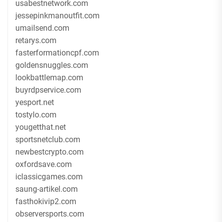
usabestnetwork.com
jessepinkmanoutfit.com
umailsend.com
retarys.com
fasterformationcpf.com
goldensnuggles.com
lookbattlemap.com
buyrdpservice.com
yesport.net
tostylo.com
yougetthat.net
sportsnetclub.com
newbestcrypto.com
oxfordsave.com
iclassicgames.com
saung-artikel.com
fasthokivip2.com
observersports.com