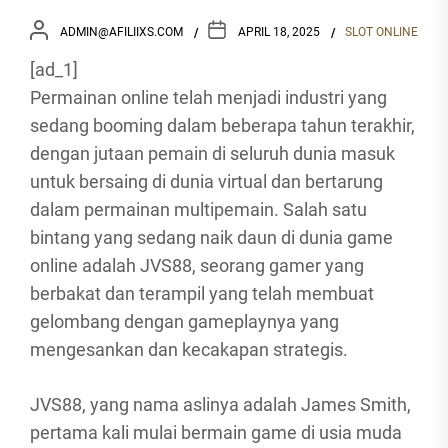
ADMIN@AFILIIXS.COM
APRIL 18, 2025
SLOT ONLINE
[ad_1]
Permainan online telah menjadi industri yang
sedang booming dalam beberapa tahun terakhir,
dengan jutaan pemain di seluruh dunia masuk
untuk bersaing di dunia virtual dan bertarung
dalam permainan multipemain. Salah satu
bintang yang sedang naik daun di dunia game
online adalah JVS88, seorang gamer yang
berbakat dan terampil yang telah membuat
gelombang dengan gameplaynya yang
mengesankan dan kecakapan strategis.
JVS88, yang nama aslinya adalah James Smith,
pertama kali mulai bermain game di usia muda