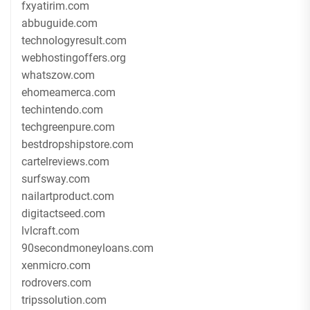
fxyatirim.com
abbuguide.com
technologyresult.com
webhostingoffers.org
whatszow.com
ehomeamerca.com
techintendo.com
techgreenpure.com
bestdropshipstore.com
cartelreviews.com
surfsway.com
nailartproduct.com
digitactseed.com
lvlcraft.com
90secondmoneyloans.com
xenmicro.com
rodrovers.com
tripssolution.com