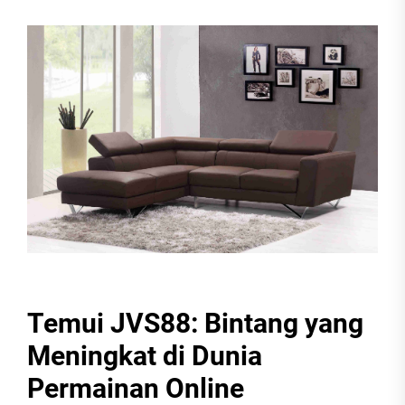
Pulsa
Temui JVS88: Bintang yang
Meningkat di Dunia
Permainan Online