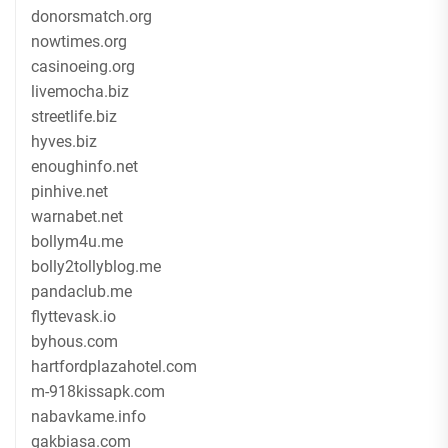
donorsmatch.org
nowtimes.org
casinoeing.org
livemocha.biz
streetlife.biz
hyves.biz
enoughinfo.net
pinhive.net
warnabet.net
bollym4u.me
bolly2tollyblog.me
pandaclub.me
flyttevask.io
byhous.com
hartfordplazahotel.com
m-918kissapk.com
nabavkame.info
gakbiasa.com