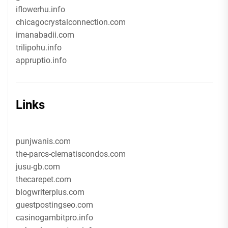
iflowerhu.info
chicagocrystalconnection.com
imanabadii.com
trilipohu.info
appruptio.info
Links
punjwanis.com
the-parcs-clematiscondos.com
jusu-gb.com
thecarepet.com
blogwriterplus.com
guestpostingseo.com
casinogambitpro.info