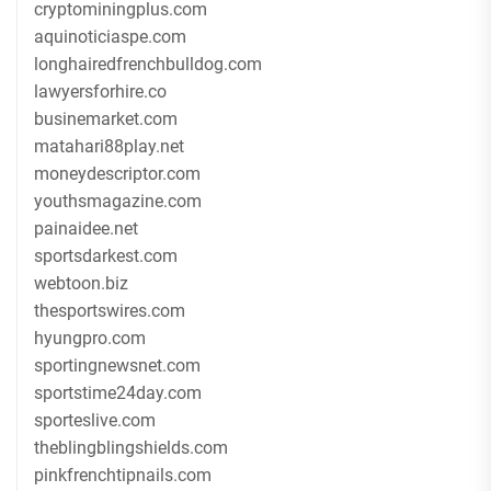
cryptominingplus.com
aquinoticiaspe.com
longhairedfrenchbulldog.com
lawyersforhire.co
businemarket.com
matahari88play.net
moneydescriptor.com
youthsmagazine.com
painaidee.net
sportsdarkest.com
webtoon.biz
thesportswires.com
hyungpro.com
sportingnewsnet.com
sportstime24day.com
sporteslive.com
theblingblingshields.com
pinkfrenchtipnails.com