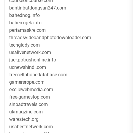
courseoncourse.com
bantinbatdongsan247.com
bahednog.info
bahenxgek.info
pertamaskre.com
threadsvideoandphotodownloader.com
techgiddy.com
usalivenetwork.com
jackpotrushonline.info
ucnewshindi.com
freecellphonedatabase.com
gamersrope.com
exellewebmedia.com
free-gamestop.com
sinbadtravels.com
ukmagzine.com
wareztech.org
usabestnetwork.com