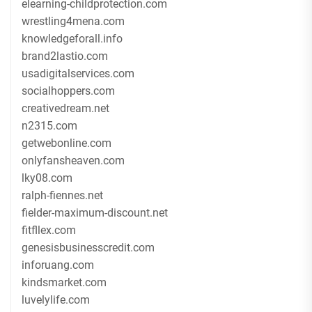
elearning-childprotection.com
wrestling4mena.com
knowledgeforall.info
brand2lastio.com
usadigitalservices.com
socialhoppers.com
creativedream.net
n2315.com
getwebonline.com
onlyfansheaven.com
lky08.com
ralph-fiennes.net
fielder-maximum-discount.net
fitfllex.com
genesisbusinesscredit.com
inforuang.com
kindsmarket.com
luvelylife.com