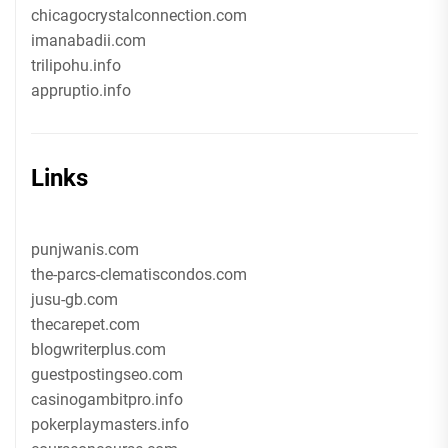
chicagocrystalconnection.com
imanabadii.com
trilipohu.info
appruptio.info
Links
punjwanis.com
the-parcs-clematiscondos.com
jusu-gb.com
thecarepet.com
blogwriterplus.com
guestpostingseo.com
casinogambitpro.info
pokerplaymasters.info