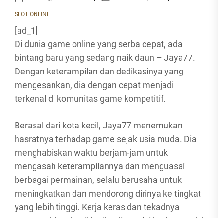
SLOT ONLINE
[ad_1]
Di dunia game online yang serba cepat, ada
bintang baru yang sedang naik daun – Jaya77.
Dengan keterampilan dan dedikasinya yang
mengesankan, dia dengan cepat menjadi
terkenal di komunitas game kompetitif.
Berasal dari kota kecil, Jaya77 menemukan
hasratnya terhadap game sejak usia muda. Dia
menghabiskan waktu berjam-jam untuk
mengasah keterampilannya dan menguasai
berbagai permainan, selalu berusaha untuk
meningkatkan dan mendorong dirinya ke tingkat
yang lebih tinggi. Kerja keras dan tekadnya