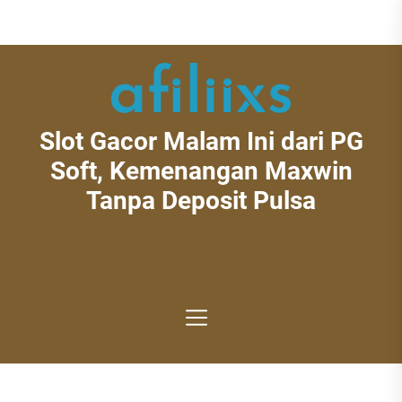
Skip
to
the
content
Slot Gacor Malam Ini dari PG
Slot
Gacor
Soft, Kemenangan Maxwin
Malam
Tanpa Deposit Pulsa
Ini
dari
PG
Soft,
Kemenangan
Maxwin
Tanpa
Deposit