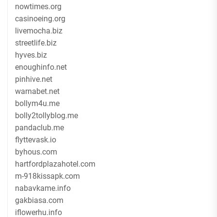
nowtimes.org
casinoeing.org
livemocha.biz
streetlife.biz
hyves.biz
enoughinfo.net
pinhive.net
warnabet.net
bollym4u.me
bolly2tollyblog.me
pandaclub.me
flyttevask.io
byhous.com
hartfordplazahotel.com
m-918kissapk.com
nabavkame.info
gakbiasa.com
iflowerhu.info