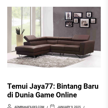
Pulsa
Temui Jaya77: Bintang Baru
di Dunia Game Online
ADMIN@AFILIIXS.COM
JANUARY 9, 2025