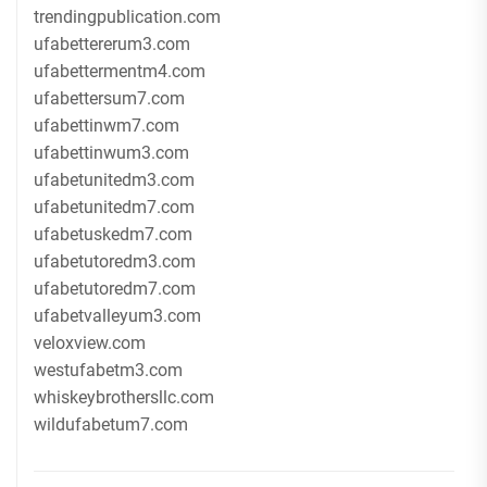
trendingpublication.com
ufabettererum3.com
ufabettermentm4.com
ufabettersum7.com
ufabettinwm7.com
ufabettinwum3.com
ufabetunitedm3.com
ufabetunitedm7.com
ufabetuskedm7.com
ufabetutoredm3.com
ufabetutoredm7.com
ufabetvalleyum3.com
veloxview.com
westufabetm3.com
whiskeybrothersllc.com
wildufabetum7.com