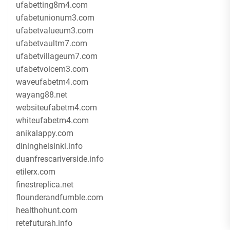
ufabetting8m4.com
ufabetunionum3.com
ufabetvalueum3.com
ufabetvaultm7.com
ufabetvillageum7.com
ufabetvoicem3.com
waveufabetm4.com
wayang88.net
websiteufabetm4.com
whiteufabetm4.com
anikalappy.com
dininghelsinki.info
duanfrescariverside.info
etilerx.com
finestreplica.net
flounderandfumble.com
healthohunt.com
retefuturah.info