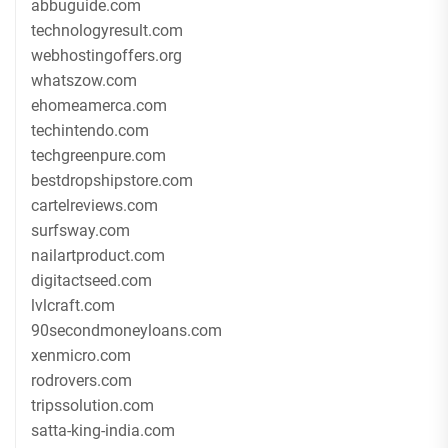
abbuguide.com
technologyresult.com
webhostingoffers.org
whatszow.com
ehomeamerca.com
techintendo.com
techgreenpure.com
bestdropshipstore.com
cartelreviews.com
surfsway.com
nailartproduct.com
digitactseed.com
lvlcraft.com
90secondmoneyloans.com
xenmicro.com
rodrovers.com
tripssolution.com
satta-king-india.com