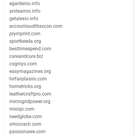
egardenio.info
arxteamio.info
getalexio.info
accountaudittaxcon.com
prymprint.com
sportkeeda.org
besttimespend.com
careandcure.biz
cogniyo.com
easymagazines.org
hirfanjilasmi.com
hometricks.org
leathercraftpro.com
microgridpower.org
mixiqo.com
needglobe.com
ortocoach.com
passionawe.com