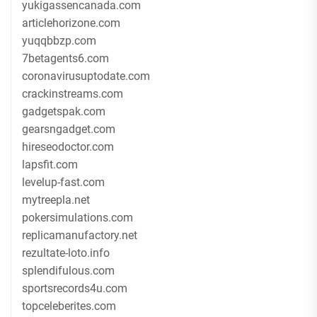
yukigassencanada.com
articlehorizone.com
yuqqbbzp.com
7betagents6.com
coronavirusuptodate.com
crackinstreams.com
gadgetspak.com
gearsngadget.com
hireseodoctor.com
lapsfit.com
levelup-fast.com
mytreepla.net
pokersimulations.com
replicamanufactory.net
rezultate-loto.info
splendifulous.com
sportsrecords4u.com
topceleberites.com