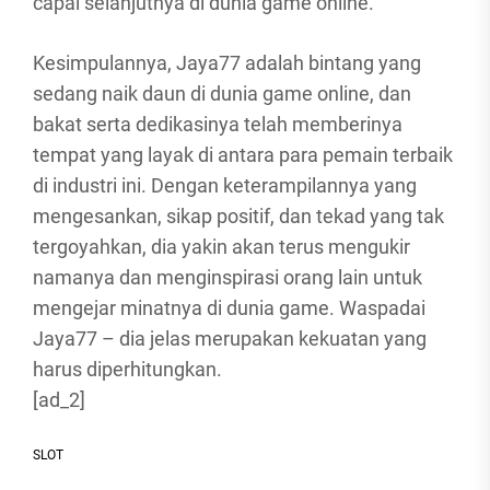
capai selanjutnya di dunia game online.
Kesimpulannya, Jaya77 adalah bintang yang
sedang naik daun di dunia game online, dan
bakat serta dedikasinya telah memberinya
tempat yang layak di antara para pemain terbaik
di industri ini. Dengan keterampilannya yang
mengesankan, sikap positif, dan tekad yang tak
tergoyahkan, dia yakin akan terus mengukir
namanya dan menginspirasi orang lain untuk
mengejar minatnya di dunia game. Waspadai
Jaya77 – dia jelas merupakan kekuatan yang
harus diperhitungkan.
[ad_2]
SLOT