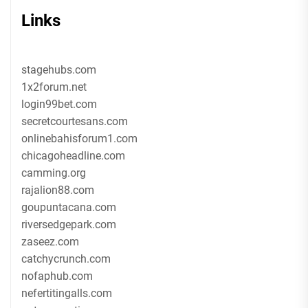
Links
stagehubs.com
1x2forum.net
login99bet.com
secretcourtesans.com
onlinebahisforum1.com
chicagoheadline.com
camming.org
rajalion88.com
goupuntacana.com
riversedgepark.com
zaseez.com
catchycrunch.com
nofaphub.com
nefertitingalls.com