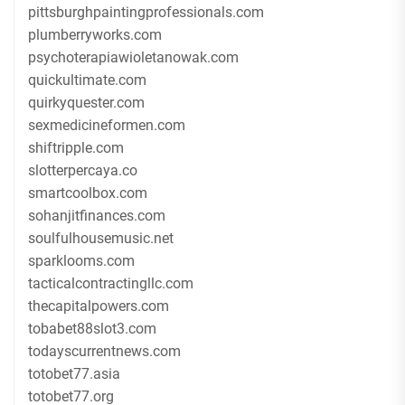
pittsburghpaintingprofessionals.com
plumberryworks.com
psychoterapiawioletanowak.com
quickultimate.com
quirkyquester.com
sexmedicineformen.com
shiftripple.com
slotterpercaya.co
smartcoolbox.com
sohanjitfinances.com
soulfulhousemusic.net
sparklooms.com
tacticalcontractingllc.com
thecapitalpowers.com
tobabet88slot3.com
todayscurrentnews.com
totobet77.asia
totobet77.org