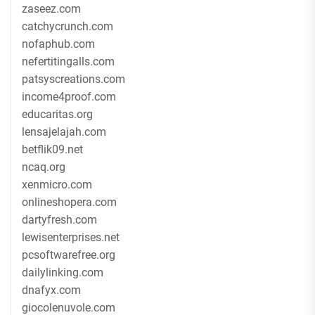
zaseez.com
catchycrunch.com
nofaphub.com
nefertitingalls.com
patsyscreations.com
income4proof.com
educaritas.org
lensajelajah.com
betflik09.net
ncaq.org
xenmicro.com
onlineshopera.com
dartyfresh.com
lewisenterprises.net
pcsoftwarefree.org
dailylinking.com
dnafyx.com
giocolenuvole.com