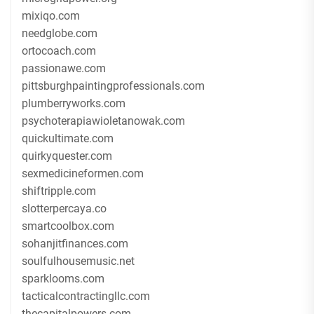
mixiqo.com
needglobe.com
ortocoach.com
passionawe.com
pittsburghpaintingprofessionals.com
plumberryworks.com
psychoterapiawioletanowak.com
quickultimate.com
quirkyquester.com
sexmedicineformen.com
shiftripple.com
slotterpercaya.co
smartcoolbox.com
sohanjitfinances.com
soulfulhousemusic.net
sparklooms.com
tacticalcontractingllc.com
thecapitalpowers.com