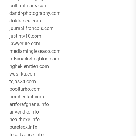
brilliant-nails.com
dandr-photography.com
dokteroce.com
journal-francais.com
justintv10.com
lawyerule.com
mediamingleseaco.com
mtsmarketingblog.com
nghekiemtien.com
wasirku.com
tejas24.com
poolturbo.com
prachestait.com
artforafghans.info
airvendio.info
healthexe.info
puretecx.info
tecadvance.info