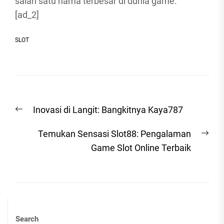
salah satu nama terbesar di dunia game.
[ad_2]
SLOT
Post
Previous
Inovasi di Langit: Bangkitnya Kaya787
navigation
post:
Nex
Temukan Sensasi Slot88: Pengalaman
post
Game Slot Online Terbaik
Search