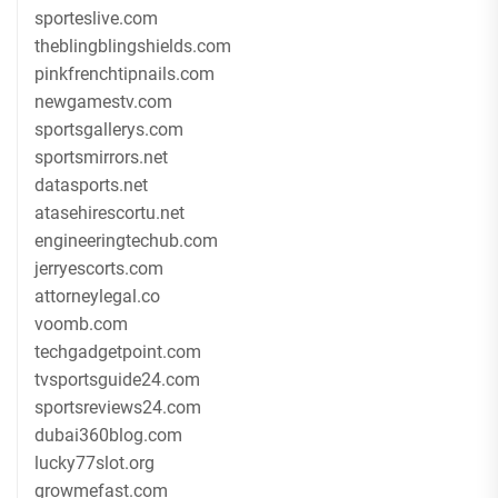
sporteslive.com
theblingblingshields.com
pinkfrenchtipnails.com
newgamestv.com
sportsgallerys.com
sportsmirrors.net
datasports.net
atasehirescortu.net
engineeringtechub.com
jerryescorts.com
attorneylegal.co
voomb.com
techgadgetpoint.com
tvsportsguide24.com
sportsreviews24.com
dubai360blog.com
lucky77slot.org
growmefast.com