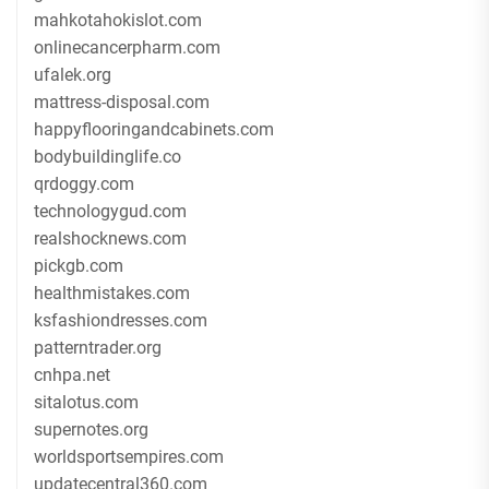
mahkotahokislot.com
onlinecancerpharm.com
ufalek.org
mattress-disposal.com
happyflooringandcabinets.com
bodybuildinglife.co
qrdoggy.com
technologygud.com
realshocknews.com
pickgb.com
healthmistakes.com
ksfashiondresses.com
patterntrader.org
cnhpa.net
sitalotus.com
supernotes.org
worldsportsempires.com
updatecentral360.com