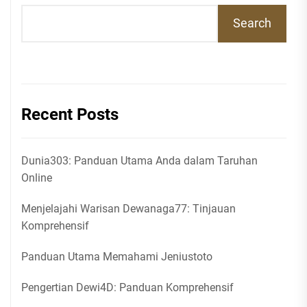
Search
Recent Posts
Dunia303: Panduan Utama Anda dalam Taruhan
Online
Menjelajahi Warisan Dewanaga77: Tinjauan
Komprehensif
Panduan Utama Memahami Jeniustoto
Pengertian Dewi4D: Panduan Komprehensif