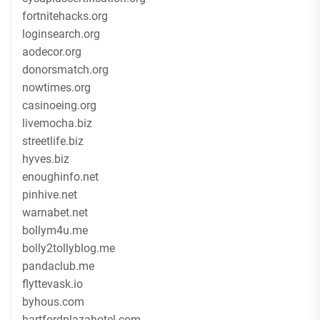
fortnitehacks.org
loginsearch.org
aodecor.org
donorsmatch.org
nowtimes.org
casinoeing.org
livemocha.biz
streetlife.biz
hyves.biz
enoughinfo.net
pinhive.net
warnabet.net
bollym4u.me
bolly2tollyblog.me
pandaclub.me
flyttevask.io
byhous.com
hartfordplazahotel.com