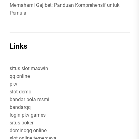
Memahami Gajibet: Panduan Komprehensif untuk
Pemula
Links
situs slot maxwin
qq online
pkv
slot demo
bandar bola resmi
bandarqq
login pkv games
situs poker
dominoqq online
slot online terpercaya