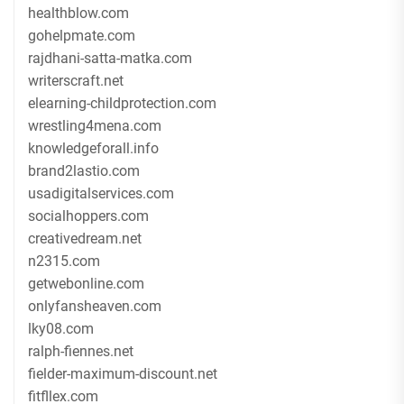
healthblow.com
gohelpmate.com
rajdhani-satta-matka.com
writerscraft.net
elearning-childprotection.com
wrestling4mena.com
knowledgeforall.info
brand2lastio.com
usadigitalservices.com
socialhoppers.com
creativedream.net
n2315.com
getwebonline.com
onlyfansheaven.com
lky08.com
ralph-fiennes.net
fielder-maximum-discount.net
fitfllex.com