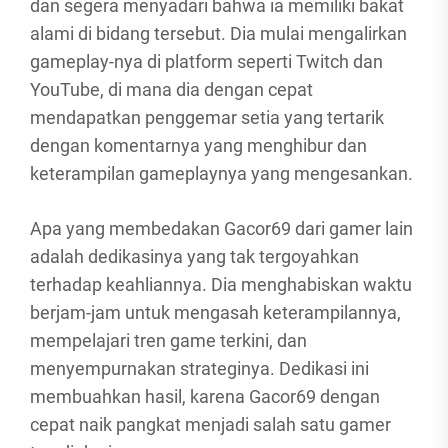
dan segera menyadari bahwa ia memiliki bakat
alami di bidang tersebut. Dia mulai mengalirkan
gameplay-nya di platform seperti Twitch dan
YouTube, di mana dia dengan cepat
mendapatkan penggemar setia yang tertarik
dengan komentarnya yang menghibur dan
keterampilan gameplaynya yang mengesankan.
Apa yang membedakan Gacor69 dari gamer lain
adalah dedikasinya yang tak tergoyahkan
terhadap keahliannya. Dia menghabiskan waktu
berjam-jam untuk mengasah keterampilannya,
mempelajari tren game terkini, dan
menyempurnakan strateginya. Dedikasi ini
membuahkan hasil, karena Gacor69 dengan
cepat naik pangkat menjadi salah satu gamer