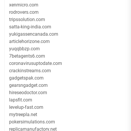
xenmicro.com
rodrovers.com
tripssolution.com
satta-king-india.com
yukigassencanada.com
articlehorizone.com
yuqqbbzp.com
7betagents6.com
coronavirusuptodate.com
crackinstreams.com
gadgetspak.com
gearsngadget.com
hireseodoctor.com
lapsfit.com
levelup-fast.com
mytreepla.net
pokersimulations.com
replicamanufactory.net