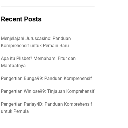
Recent Posts
Menjelajahi Juruscasino: Panduan
Komprehensif untuk Pemain Baru
Apa itu Plisbet? Memahami Fitur dan
Manfaatnya
Pengertian Bunga99: Panduan Komprehensif
Pengertian Winlose99: Tinjauan Komprehensif
Pengertian Parlay4D: Panduan Komprehensif
untuk Pemula