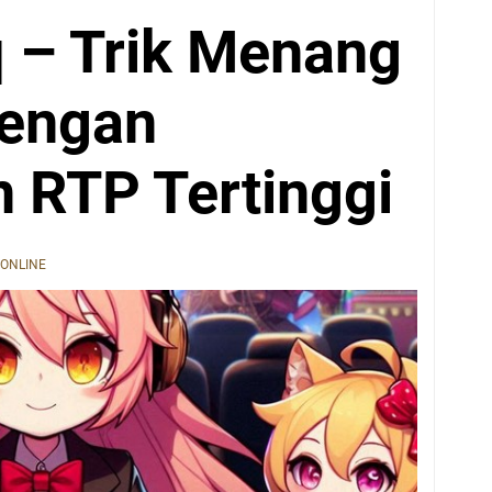
q – Trik Menang
dengan
RTP Tertinggi
 ONLINE