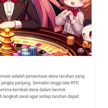
emain adalah persentase dana taruhan yang
jangka panjang. Semakin tinggi nilai RTP,
erima kembali dana dalam bentuk
 langkah awal agar setiap taruhan dapat