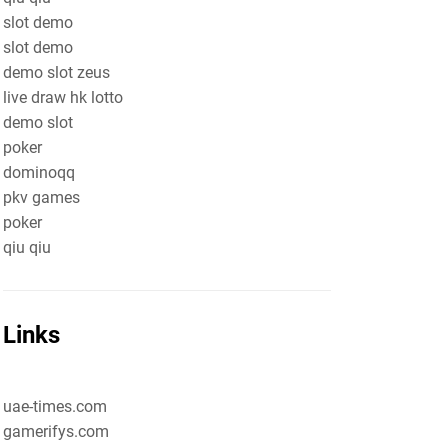
slot demo
slot demo
demo slot zeus
live draw hk lotto
demo slot
poker
dominoqq
pkv games
poker
qiu qiu
Links
uae-times.com
gamerifys.com