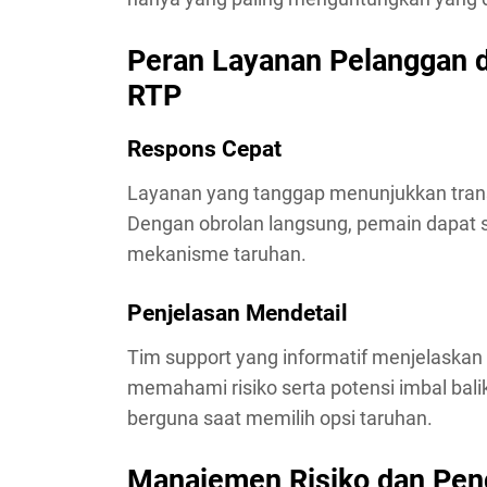
Peran Layanan Pelanggan 
RTP
Respons Cepat
Layanan yang tanggap menunjukkan trans
Dengan obrolan langsung, pemain dapat 
mekanisme taruhan.
Penjelasan Mendetail
Tim support yang informatif menjelaska
memahami risiko serta potensi imbal bali
berguna saat memilih opsi taruhan.
Manajemen Risiko dan Pen