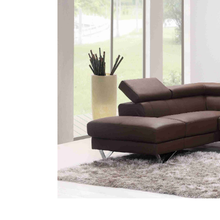
Pulsa