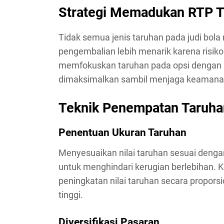
Strategi Memadukan RTP T
Tidak semua jenis taruhan pada judi bola 
pengembalian lebih menarik karena risik
memfokuskan taruhan pada opsi dengan p
dimaksimalkan sambil menjaga keamana
Teknik Penempatan Taruha
Penentuan Ukuran Taruhan
Menyesuaikan nilai taruhan sesuai denga
untuk menghindari kerugian berlebihan. 
peningkatan nilai taruhan secara propor
tinggi.
Diversifikasi Pasaran