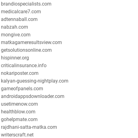
brandiospecialists.com
medicalcare7.com
adtennaball.com
nabzah.com
mongive.com
matkagameresultsview.com
getsolutionsonline.com
hispinner.org
criticalinsurance.info
nokariposter.com
kalyan-guessing-nightplay.com
gameofpanels.com
androidappsdownloader.com
usetimenow.com
healthblow.com
gohelpmate.com
rajdhani-satta-matka.com
writerscraft.net