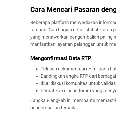
Cara Mencari Pasaran den
Beberapa platform menyediakan informasi
taruhan. Cari bagian detail statistik a
yang menawarkan pengembalian paling me
manfaatkan layanan pelanggan untuk me
Mengonfirmasi Data RTP
Telusuri dokumentasi resmi pada h
Bandingkan angka RTP dari berbagai
Ikuti diskusi komunitas untuk valid
Perhatikan ulasan forum yang menyo
Langkah-langkah ini membantu memastik
pengembalian terbaik.