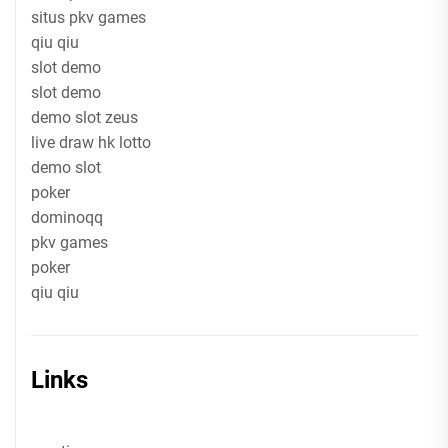
situs pkv games
qiu qiu
slot demo
slot demo
demo slot zeus
live draw hk lotto
demo slot
poker
dominoqq
pkv games
poker
qiu qiu
Links