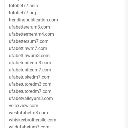
totobet77.asia
totobet77.org
trendingpublication.com
ufabettererum3.com
ufabettermentm4.com
ufabettersum7.com
ufabettinwm7.com
ufabettinwum3.com
ufabetunitedm3.com
ufabetunitedm7.com
ufabetuskedm7.com
ufabetutoredm3.com
ufabetutoredm7.com
ufabetvalleyum3.com
veloxview.com
westufabetm3.com
whiskeybrothersllc.com
wildufabetum7.com