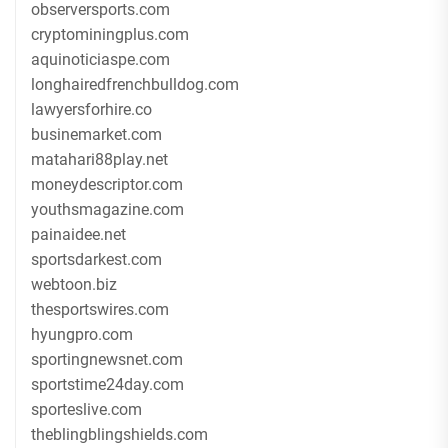
observersports.com
cryptominingplus.com
aquinoticiaspe.com
longhairedfrenchbulldog.com
lawyersforhire.co
businemarket.com
matahari88play.net
moneydescriptor.com
youthsmagazine.com
painaidee.net
sportsdarkest.com
webtoon.biz
thesportswires.com
hyungpro.com
sportingnewsnet.com
sportstime24day.com
sporteslive.com
theblingblingshields.com