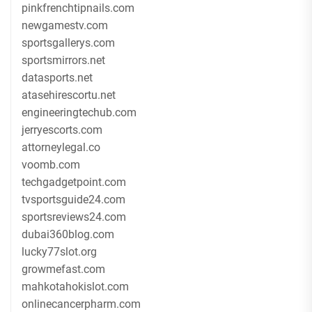
pinkfrenchtipnails.com
newgamestv.com
sportsgallerys.com
sportsmirrors.net
datasports.net
atasehirescortu.net
engineeringtechub.com
jerryescorts.com
attorneylegal.co
voomb.com
techgadgetpoint.com
tvsportsguide24.com
sportsreviews24.com
dubai360blog.com
lucky77slot.org
growmefast.com
mahkotahokislot.com
onlinecancerpharm.com