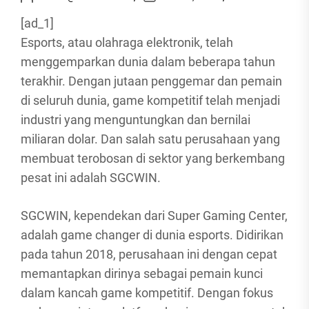
[ad_1]
Esports, atau olahraga elektronik, telah
menggemparkan dunia dalam beberapa tahun
terakhir. Dengan jutaan penggemar dan pemain
di seluruh dunia, game kompetitif telah menjadi
industri yang menguntungkan dan bernilai
miliaran dolar. Dan salah satu perusahaan yang
membuat terobosan di sektor yang berkembang
pesat ini adalah SGCWIN.
SGCWIN, kependekan dari Super Gaming Center,
adalah game changer di dunia esports. Didirikan
pada tahun 2018, perusahaan ini dengan cepat
memantapkan dirinya sebagai pemain kunci
dalam kancah game kompetitif. Dengan fokus