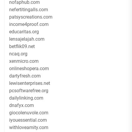
nofaphub.com
nefertitingalls.com
patsyscreations.com
income4proof.com
educaritas.org
lensajelajah.com
betflik09.net
ncaq.org
xenmicro.com
onlineshopera.com
dartyfresh.com
lewisenterprises.net
pcsoftwarefree.org
dailylinking.com
dnafyx.com
giocolenuvole.com
iyouessential.com
withloveamity.com