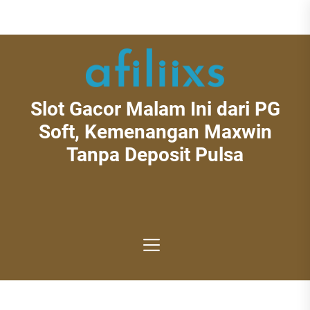
Skip
to
the
content
Slot Gacor Malam Ini dari PG
Slot
Gacor
Soft, Kemenangan Maxwin
Malam
Tanpa Deposit Pulsa
Ini
dari
PG
Soft,
Kemenangan
Maxwin
Tanpa
Deposit