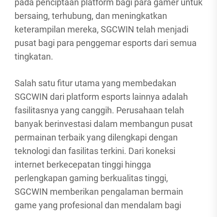
pada penciptaan platform bagi para gamer untuk
bersaing, terhubung, dan meningkatkan
keterampilan mereka, SGCWIN telah menjadi
pusat bagi para penggemar esports dari semua
tingkatan.
Salah satu fitur utama yang membedakan
SGCWIN dari platform esports lainnya adalah
fasilitasnya yang canggih. Perusahaan telah
banyak berinvestasi dalam membangun pusat
permainan terbaik yang dilengkapi dengan
teknologi dan fasilitas terkini. Dari koneksi
internet berkecepatan tinggi hingga
perlengkapan gaming berkualitas tinggi,
SGCWIN memberikan pengalaman bermain
game yang profesional dan mendalam bagi