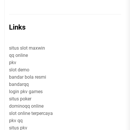
Links
situs slot maxwin
qq online
pkv
slot demo
bandar bola resmi
bandarqq
login pkv games
situs poker
dominoqq online
slot online terpercaya
pkv qq
situs pkv