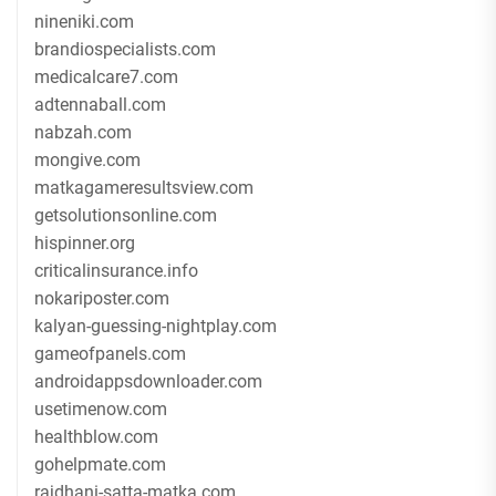
nineniki.com
brandiospecialists.com
medicalcare7.com
adtennaball.com
nabzah.com
mongive.com
matkagameresultsview.com
getsolutionsonline.com
hispinner.org
criticalinsurance.info
nokariposter.com
kalyan-guessing-nightplay.com
gameofpanels.com
androidappsdownloader.com
usetimenow.com
healthblow.com
gohelpmate.com
rajdhani-satta-matka.com