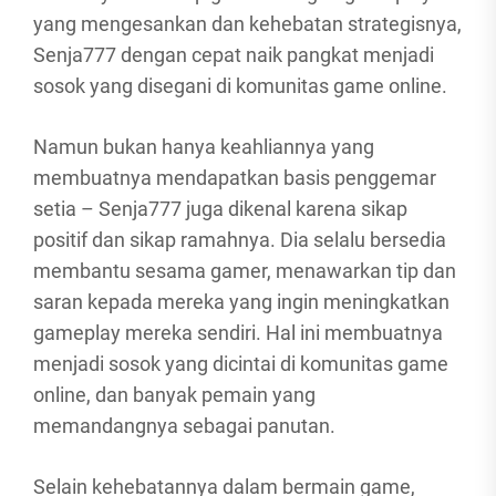
yang mengesankan dan kehebatan strategisnya,
Senja777 dengan cepat naik pangkat menjadi
sosok yang disegani di komunitas game online.
Namun bukan hanya keahliannya yang
membuatnya mendapatkan basis penggemar
setia – Senja777 juga dikenal karena sikap
positif dan sikap ramahnya. Dia selalu bersedia
membantu sesama gamer, menawarkan tip dan
saran kepada mereka yang ingin meningkatkan
gameplay mereka sendiri. Hal ini membuatnya
menjadi sosok yang dicintai di komunitas game
online, dan banyak pemain yang
memandangnya sebagai panutan.
Selain kehebatannya dalam bermain game,