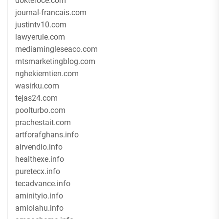
dokteroce.com
journal-francais.com
justintv10.com
lawyerule.com
mediamingleseaco.com
mtsmarketingblog.com
nghekiemtien.com
wasirku.com
tejas24.com
poolturbo.com
prachestait.com
artforafghans.info
airvendio.info
healthexe.info
puretecx.info
tecadvance.info
aminityio.info
amiolahu.info