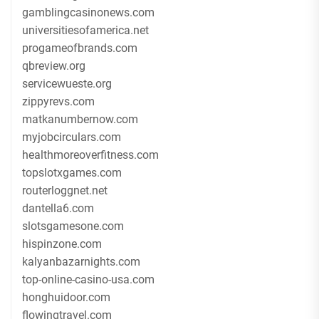
gamblingcasinonews.com
universitiesofamerica.net
progameofbrands.com
qbreview.org
servicewueste.org
zippyrevs.com
matkanumbernow.com
myjobcirculars.com
healthmoreoverfitness.com
topslotxgames.com
routerloggnet.net
dantella6.com
slotsgamesone.com
hispinzone.com
kalyanbazarnights.com
top-online-casino-usa.com
honghuidoor.com
flowingtravel.com