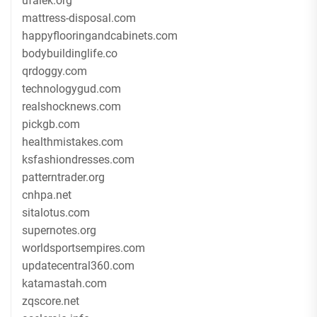
ufalek.org
mattress-disposal.com
happyflooringandcabinets.com
bodybuildinglife.co
qrdoggy.com
technologygud.com
realshocknews.com
pickgb.com
healthmistakes.com
ksfashiondresses.com
patterntrader.org
cnhpa.net
sitalotus.com
supernotes.org
worldsportsempires.com
updatecentral360.com
katamastah.com
zqscore.net