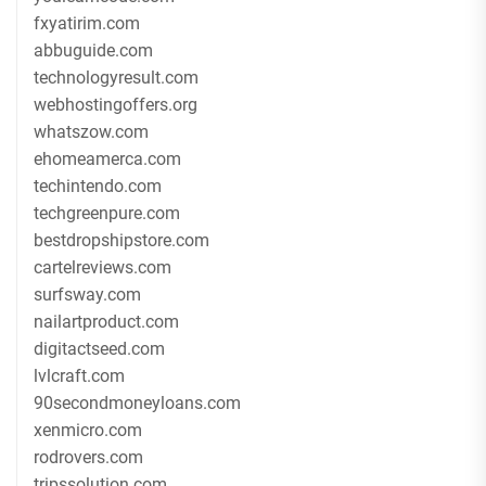
fxyatirim.com
abbuguide.com
technologyresult.com
webhostingoffers.org
whatszow.com
ehomeamerca.com
techintendo.com
techgreenpure.com
bestdropshipstore.com
cartelreviews.com
surfsway.com
nailartproduct.com
digitactseed.com
lvlcraft.com
90secondmoneyloans.com
xenmicro.com
rodrovers.com
tripssolution.com