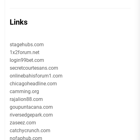
Links
stagehubs.com
1x2forum.net
login99bet.com
secretcourtesans.com
onlinebahisforum1.com
chicagoheadline.com
camming.org
rajalion88.com
goupuntacana.com
riversedgepark.com
zaseez.com
catchycrunch.com
nofaphub.com