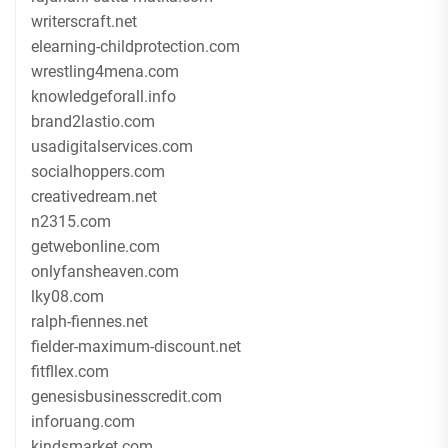
writerscraft.net
elearning-childprotection.com
wrestling4mena.com
knowledgeforall.info
brand2lastio.com
usadigitalservices.com
socialhoppers.com
creativedream.net
n2315.com
getwebonline.com
onlyfansheaven.com
lky08.com
ralph-fiennes.net
fielder-maximum-discount.net
fitfllex.com
genesisbusinesscredit.com
inforuang.com
kindsmarket.com