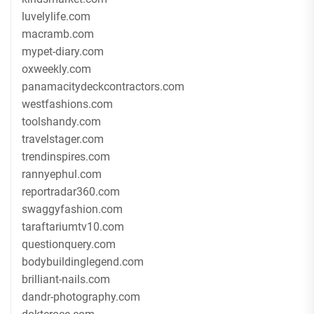
luvelylife.com
macramb.com
mypet-diary.com
oxweekly.com
panamacitydeckcontractors.com
westfashions.com
toolshandy.com
travelstager.com
trendinspires.com
rannyephul.com
reportradar360.com
swaggyfashion.com
taraftariumtv10.com
questionquery.com
bodybuildinglegend.com
brilliant-nails.com
dandr-photography.com