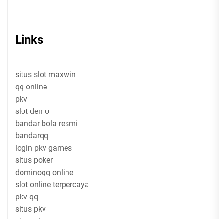
Links
situs slot maxwin
qq online
pkv
slot demo
bandar bola resmi
bandarqq
login pkv games
situs poker
dominoqq online
slot online terpercaya
pkv qq
situs pkv