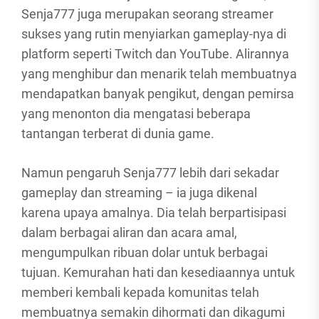
Senja777 juga merupakan seorang streamer
sukses yang rutin menyiarkan gameplay-nya di
platform seperti Twitch dan YouTube. Alirannya
yang menghibur dan menarik telah membuatnya
mendapatkan banyak pengikut, dengan pemirsa
yang menonton dia mengatasi beberapa
tantangan terberat di dunia game.
Namun pengaruh Senja777 lebih dari sekadar
gameplay dan streaming – ia juga dikenal
karena upaya amalnya. Dia telah berpartisipasi
dalam berbagai aliran dan acara amal,
mengumpulkan ribuan dolar untuk berbagai
tujuan. Kemurahan hati dan kesediaannya untuk
memberi kembali kepada komunitas telah
membuatnya semakin dihormati dan dikagumi