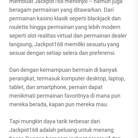
membuat Jackpot168 menonjol – namun juga
beragam permainan yang ditawarkan. Dari
permainan kasino klasik seperti blackjack dan
roulette hingga permainan yang lebih modern
seperti slot realitas virtual dan permainan dealer
langsung, Jackpot168 memiliki sesuatu yang
sesuai dengan setiap selera dan preferensi.
Dan dengan kemampuan bermain di banyak
perangkat, termasuk komputer desktop, laptop,
tablet, dan smartphone, pemain dapat
menikmati permainan favoritnya di mana pun
mereka berada, kapan pun mereka mau.
Tapi mungkin daya tarik terbesar dari
Jackpot168 adalah peluang untuk menang