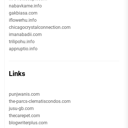
nabavkame.info
gakbiasa.com
iflowerhu.info
chicagocrystalconnection.com
imanabadii.com
trilipohu.info
appruptio.info
Links
punjwanis.com
the-parcs-clematiscondos.com
jusu-gb.com
thecarepet.com
blogwriterplus.com