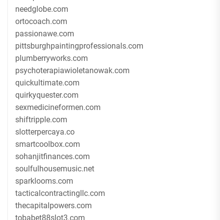
needglobe.com
ortocoach.com
passionawe.com
pittsburghpaintingprofessionals.com
plumberryworks.com
psychoterapiawioletanowak.com
quickultimate.com
quirkyquester.com
sexmedicineformen.com
shiftripple.com
slotterpercaya.co
smartcoolbox.com
sohanjitfinances.com
soulfulhousemusic.net
sparklooms.com
tacticalcontractingllc.com
thecapitalpowers.com
tobabet88slot3.com