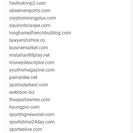
fasthokivip2.com
observersports.com
cryptominingplus.com
aquinoticiaspe.com
longhairedfrenchbulldog.com
lawyersforhire.co
businemarket.com
matahari88play.net
moneydescriptor.com
youthsmagazine.com
painaidee.net
sportsdarkest.com
webtoon.biz
thesportswires.com
hyungpro.com
sportingnewsnet.com
sportstime24day.com
sporteslive.com