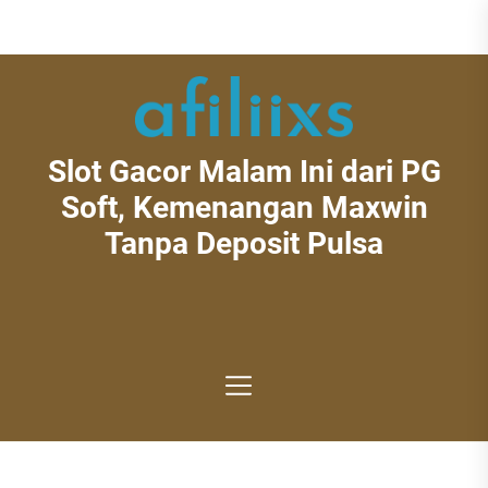
Skip
to
the
content
Slot Gacor Malam Ini dari PG
Slot
Gacor
Soft, Kemenangan Maxwin
Malam
Tanpa Deposit Pulsa
Ini
dari
PG
Soft,
Kemenangan
Maxwin
Tanpa
Deposit