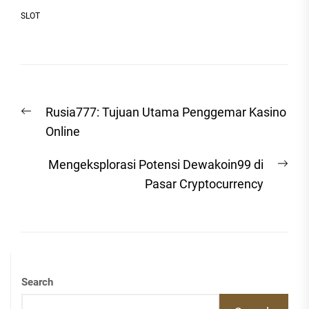
SLOT
Post
Previous
Rusia777: Tujuan Utama Penggemar Kasino
navigation
post:
Online
Nex
Mengeksplorasi Potensi Dewakoin99 di
post
Pasar Cryptocurrency
Search