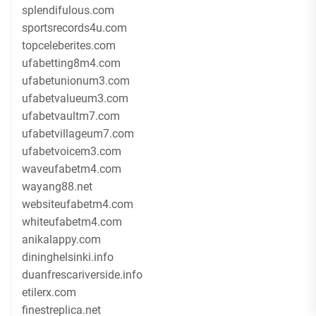
splendifulous.com
sportsrecords4u.com
topceleberites.com
ufabetting8m4.com
ufabetunionum3.com
ufabetvalueum3.com
ufabetvaultm7.com
ufabetvillageum7.com
ufabetvoicem3.com
waveufabetm4.com
wayang88.net
websiteufabetm4.com
whiteufabetm4.com
anikalappy.com
dininghelsinki.info
duanfrescariverside.info
etilerx.com
finestreplica.net