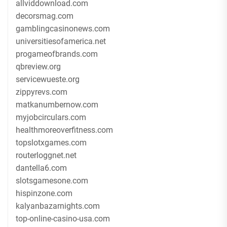
allviddownload.com
decorsmag.com
gamblingcasinonews.com
universitiesofamerica.net
progameofbrands.com
qbreview.org
servicewueste.org
zippyrevs.com
matkanumbernow.com
myjobcirculars.com
healthmoreoverfitness.com
topslotxgames.com
routerloggnet.net
dantella6.com
slotsgamesone.com
hispinzone.com
kalyanbazarnights.com
top-online-casino-usa.com