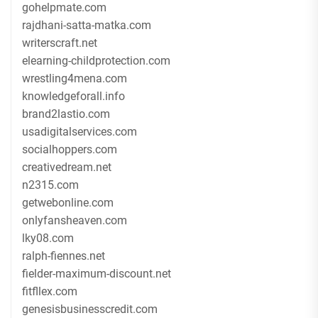
gohelpmate.com
rajdhani-satta-matka.com
writerscraft.net
elearning-childprotection.com
wrestling4mena.com
knowledgeforall.info
brand2lastio.com
usadigitalservices.com
socialhoppers.com
creativedream.net
n2315.com
getwebonline.com
onlyfansheaven.com
lky08.com
ralph-fiennes.net
fielder-maximum-discount.net
fitfllex.com
genesisbusinesscredit.com