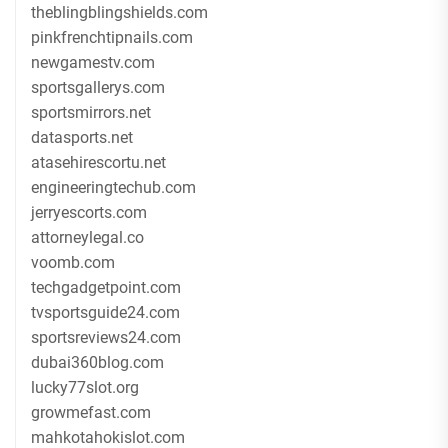
theblingblingshields.com
pinkfrenchtipnails.com
newgamestv.com
sportsgallerys.com
sportsmirrors.net
datasports.net
atasehirescortu.net
engineeringtechub.com
jerryescorts.com
attorneylegal.co
voomb.com
techgadgetpoint.com
tvsportsguide24.com
sportsreviews24.com
dubai360blog.com
lucky77slot.org
growmefast.com
mahkotahokislot.com