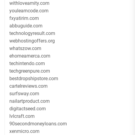
withloveamity.com
youlearncode.com
fxyatirim.com
abbuguide.com
technologyresult.com
webhostingoffers.org
whatszow.com
ehomeamerca.com
techintendo.com
techgreenpure.com
bestdropshipstore.com
cartelreviews.com
surfsway.com
nailartproduct.com
digitactseed.com
lvlcraft.com
90secondmoneyloans.com
xenmicro.com