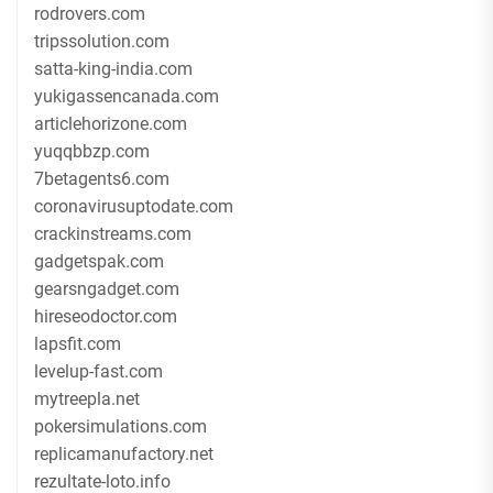
rodrovers.com
tripssolution.com
satta-king-india.com
yukigassencanada.com
articlehorizone.com
yuqqbbzp.com
7betagents6.com
coronavirusuptodate.com
crackinstreams.com
gadgetspak.com
gearsngadget.com
hireseodoctor.com
lapsfit.com
levelup-fast.com
mytreepla.net
pokersimulations.com
replicamanufactory.net
rezultate-loto.info