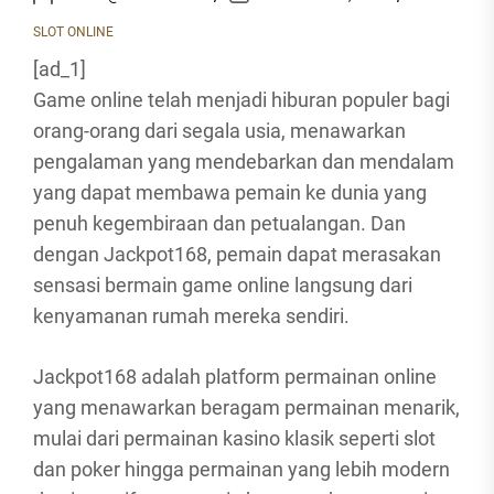
SLOT ONLINE
[ad_1]
Game online telah menjadi hiburan populer bagi
orang-orang dari segala usia, menawarkan
pengalaman yang mendebarkan dan mendalam
yang dapat membawa pemain ke dunia yang
penuh kegembiraan dan petualangan. Dan
dengan Jackpot168, pemain dapat merasakan
sensasi bermain game online langsung dari
kenyamanan rumah mereka sendiri.
Jackpot168 adalah platform permainan online
yang menawarkan beragam permainan menarik,
mulai dari permainan kasino klasik seperti slot
dan poker hingga permainan yang lebih modern