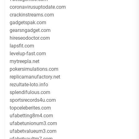
coronavirusuptodate.com
crackinstreams.com
gadgetspak.com
gearsngadget.com
hireseodoctor.com
lapsfit.com
levelup-fast.com
mytreepla.net
pokersimulations.com
replicamanufactory.net
rezultate-loto.info
splendifulous.com
sportsrecords4u.com
topceleberites.com
ufabetting8m4.com
ufabetunionum3.com
ufabetvalueum3.com
ufabetvaultm7.com