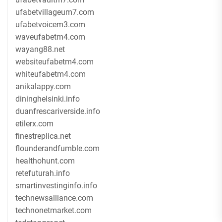
ufabetvillageum7.com
ufabetvoicem3.com
waveufabetm4.com
wayang88.net
websiteufabetm4.com
whiteufabetm4.com
anikalappy.com
dininghelsinki.info
duanfrescariverside.info
etilerx.com
finestreplica.net
flounderandfumble.com
healthohunt.com
retefuturah.info
smartinvestinginfo.info
technewsalliance.com
technonetmarket.com