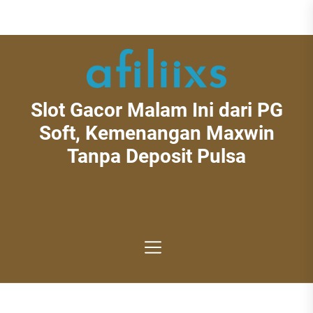
Skip
to
the
content
Slot Gacor Malam Ini dari PG
Slot
Gacor
Soft, Kemenangan Maxwin
Malam
Tanpa Deposit Pulsa
Ini
dari
PG
Soft,
Kemenangan
Maxwin
Tanpa
Deposit