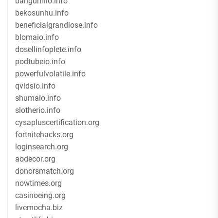
bangumiio.info
bekosunhu.info
beneficialgrandiose.info
blomaio.info
dosellinfoplete.info
podtubeio.info
powerfulvolatile.info
qvidsio.info
shumaio.info
slotherio.info
cysapluscertification.org
fortnitehacks.org
loginsearch.org
aodecor.org
donorsmatch.org
nowtimes.org
casinoeing.org
livemocha.biz