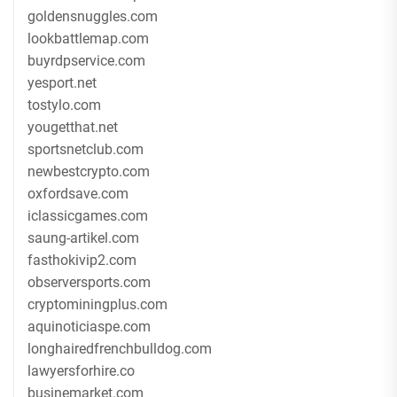
goldensnuggles.com
lookbattlemap.com
buyrdpservice.com
yesport.net
tostylo.com
yougetthat.net
sportsnetclub.com
newbestcrypto.com
oxfordsave.com
iclassicgames.com
saung-artikel.com
fasthokivip2.com
observersports.com
cryptominingplus.com
aquinoticiaspe.com
longhairedfrenchbulldog.com
lawyersforhire.co
businemarket.com