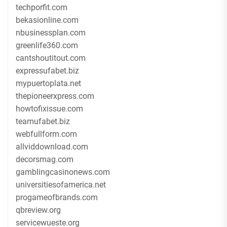
techporfit.com
bekasionline.com
nbusinessplan.com
greenlife360.com
cantshoutitout.com
expressufabet.biz
mypuertoplata.net
thepioneerxpress.com
howtofixissue.com
teamufabet.biz
webfullform.com
allviddownload.com
decorsmag.com
gamblingcasinonews.com
universitiesofamerica.net
progameofbrands.com
qbreview.org
servicewueste.org