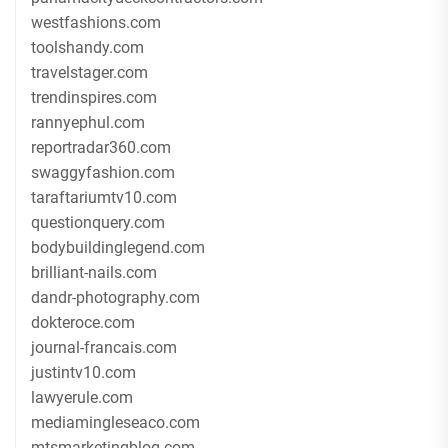
westfashions.com
toolshandy.com
travelstager.com
trendinspires.com
rannyephul.com
reportradar360.com
swaggyfashion.com
taraftariumtv10.com
questionquery.com
bodybuildinglegend.com
brilliant-nails.com
dandr-photography.com
dokteroce.com
journal-francais.com
justintv10.com
lawyerule.com
mediamingleseaco.com
mtsmarketingblog.com