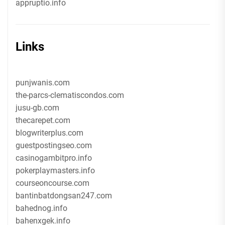
appruptio.info
Links
punjwanis.com
the-parcs-clematiscondos.com
jusu-gb.com
thecarepet.com
blogwriterplus.com
guestpostingseo.com
casinogambitpro.info
pokerplaymasters.info
courseoncourse.com
bantinbatdongsan247.com
bahednog.info
bahenxgek.info