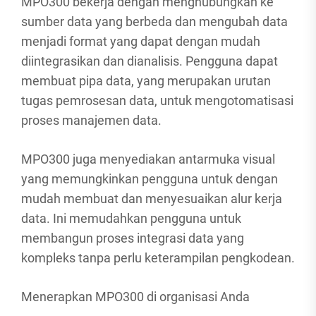
MPO300 bekerja dengan menghubungkan ke
sumber data yang berbeda dan mengubah data
menjadi format yang dapat dengan mudah
diintegrasikan dan dianalisis. Pengguna dapat
membuat pipa data, yang merupakan urutan
tugas pemrosesan data, untuk mengotomatisasi
proses manajemen data.
MPO300 juga menyediakan antarmuka visual
yang memungkinkan pengguna untuk dengan
mudah membuat dan menyesuaikan alur kerja
data. Ini memudahkan pengguna untuk
membangun proses integrasi data yang
kompleks tanpa perlu keterampilan pengkodean.
Menerapkan MPO300 di organisasi Anda