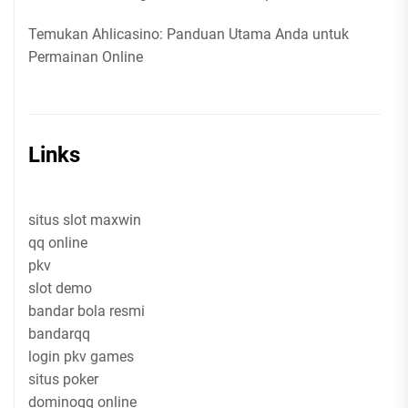
Temukan Ahlicasino: Panduan Utama Anda untuk
Permainan Online
Links
situs slot maxwin
qq online
pkv
slot demo
bandar bola resmi
bandarqq
login pkv games
situs poker
dominoqq online