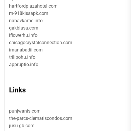
hartfordplazahotel.com
m-918kissapk.com
nabavkame.info
gakbiasa.com
iflowerhu.info
chicagocrystalconnection.com
imanabadii.com
trilipohu.info
appruptio.info
Links
punjwanis.com
the-parcs-clematiscondos.com
jusu-gb.com