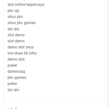
slot online terpercaya
pkv qq
situs pkv
situs pkv games
qiu qiu
slot demo
slot demo
demo slot zeus
live draw hk lotto
demo slot
poker
dominoqq
pkv games
poker
qiu qiu