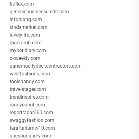
fitfllex.com
genesisbusinesscredit.com
inforuang.com
kindsmarket.com
luvelylife.com
macramb.com
mypet-diary.com
oxweekly.com
panamacitydeckcontractors.com
westfashions.com
toolshandy.com
travelstager.com
trendinspires.com
rannyephul.com
reportradar360.com
swaggyfashion.com
taraftariumtv10.com
questionquery.com