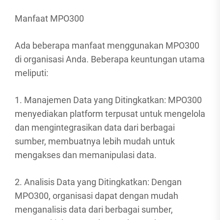
Manfaat MPO300
Ada beberapa manfaat menggunakan MPO300
di organisasi Anda. Beberapa keuntungan utama
meliputi:
1. Manajemen Data yang Ditingkatkan: MPO300
menyediakan platform terpusat untuk mengelola
dan mengintegrasikan data dari berbagai
sumber, membuatnya lebih mudah untuk
mengakses dan memanipulasi data.
2. Analisis Data yang Ditingkatkan: Dengan
MPO300, organisasi dapat dengan mudah
menganalisis data dari berbagai sumber,