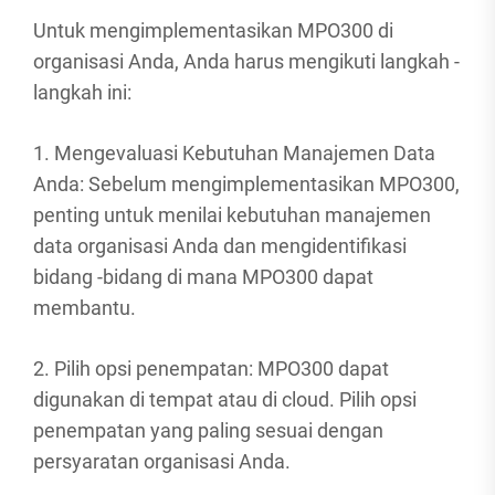
Untuk mengimplementasikan MPO300 di
organisasi Anda, Anda harus mengikuti langkah -
langkah ini:
1. Mengevaluasi Kebutuhan Manajemen Data
Anda: Sebelum mengimplementasikan MPO300,
penting untuk menilai kebutuhan manajemen
data organisasi Anda dan mengidentifikasi
bidang -bidang di mana MPO300 dapat
membantu.
2. Pilih opsi penempatan: MPO300 dapat
digunakan di tempat atau di cloud. Pilih opsi
penempatan yang paling sesuai dengan
persyaratan organisasi Anda.