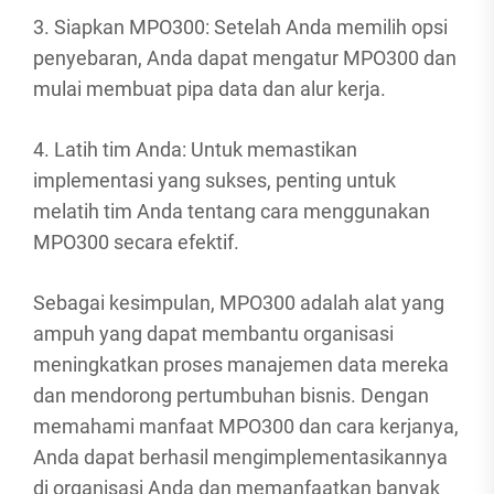
3. Siapkan MPO300: Setelah Anda memilih opsi
penyebaran, Anda dapat mengatur MPO300 dan
mulai membuat pipa data dan alur kerja.
4. Latih tim Anda: Untuk memastikan
implementasi yang sukses, penting untuk
melatih tim Anda tentang cara menggunakan
MPO300 secara efektif.
Sebagai kesimpulan, MPO300 adalah alat yang
ampuh yang dapat membantu organisasi
meningkatkan proses manajemen data mereka
dan mendorong pertumbuhan bisnis. Dengan
memahami manfaat MPO300 dan cara kerjanya,
Anda dapat berhasil mengimplementasikannya
di organisasi Anda dan memanfaatkan banyak