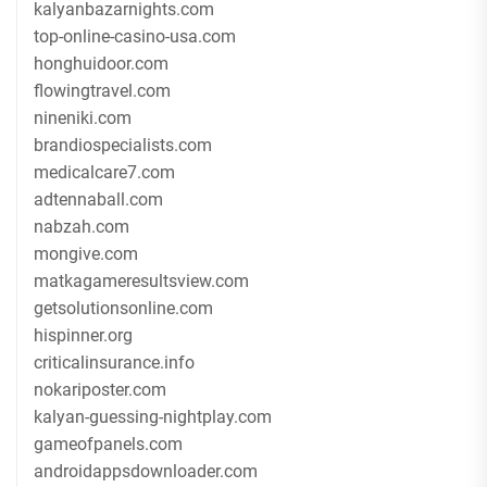
kalyanbazarnights.com
top-online-casino-usa.com
honghuidoor.com
flowingtravel.com
nineniki.com
brandiospecialists.com
medicalcare7.com
adtennaball.com
nabzah.com
mongive.com
matkagameresultsview.com
getsolutionsonline.com
hispinner.org
criticalinsurance.info
nokariposter.com
kalyan-guessing-nightplay.com
gameofpanels.com
androidappsdownloader.com