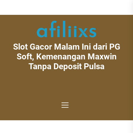
Skip
to
the
content
Slot Gacor Malam Ini dari PG
Slot
Gacor
Soft, Kemenangan Maxwin
Malam
Tanpa Deposit Pulsa
Ini
dari
PG
Soft,
Kemenangan
Maxwin
Tanpa
Deposit