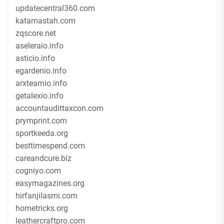
updatecentral360.com
katamastah.com
zqscore.net
aseleraio.info
asticio.info
egardenio.info
arxteamio.info
getalexio.info
accountaudittaxcon.com
prymprint.com
sportkeeda.org
besttimespend.com
careandcure.biz
cogniyo.com
easymagazines.org
hirfanjilasmi.com
hometricks.org
leathercraftpro.com