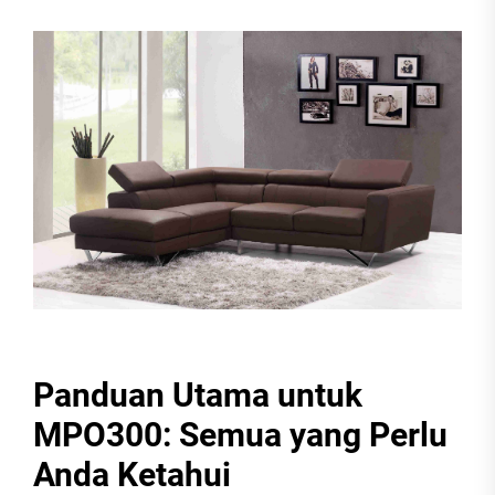
Pulsa
Panduan Utama untuk
MPO300: Semua yang Perlu
Anda Ketahui