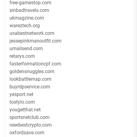
free-gamestop.com
sinbadtravels.com
ukmagzine.com
wareztech.org
usabestnetwork.com
jessepinkmanoutfit.com
umailsend.com
retarys.com
fasterformationcpf.com
goldensnuggles.com
lookbattlemap.com
buyrdpservice.com
yesport.net
tostylo.com
yougetthat.net
sportsnetclub.com
newbestcrypto.com
oxfordsave.com