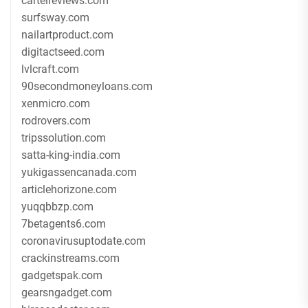
cartelreviews.com
surfsway.com
nailartproduct.com
digitactseed.com
lvlcraft.com
90secondmoneyloans.com
xenmicro.com
rodrovers.com
tripssolution.com
satta-king-india.com
yukigassencanada.com
articlehorizone.com
yuqqbbzp.com
7betagents6.com
coronavirusuptodate.com
crackinstreams.com
gadgetspak.com
gearsngadget.com