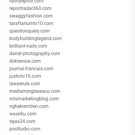
rannyephul.com
reportradar360.com
swaggyfashion.com
taraftariumtv10.com
questionquery.com
bodybuildinglegend.com
brilliant-nails.com
dandr-photography.com
dokteroce.com
journal-francais.com
justintv10.com
lawyerule.com
mediamingleseaco.com
mtsmarketingblog.com
nghekiemtien.com
wasirku.com
tejas24.com
poolturbo.com