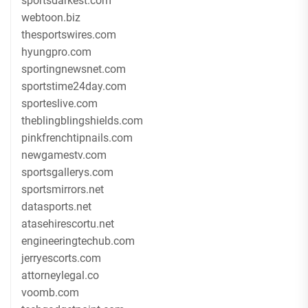
sportsdarkest.com
webtoon.biz
thesportswires.com
hyungpro.com
sportingnewsnet.com
sportstime24day.com
sporteslive.com
theblingblingshields.com
pinkfrenchtipnails.com
newgamestv.com
sportsgallerys.com
sportsmirrors.net
datasports.net
atasehirescortu.net
engineeringtechub.com
jerryescorts.com
attorneylegal.co
voomb.com