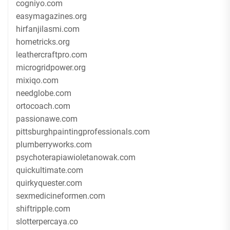
cogniyo.com
easymagazines.org
hirfanjilasmi.com
hometricks.org
leathercraftpro.com
microgridpower.org
mixiqo.com
needglobe.com
ortocoach.com
passionawe.com
pittsburghpaintingprofessionals.com
plumberryworks.com
psychoterapiawioletanowak.com
quickultimate.com
quirkyquester.com
sexmedicineformen.com
shiftripple.com
slotterpercaya.co