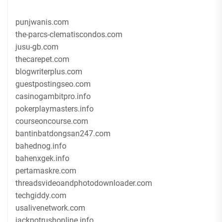
punjwanis.com
the-parcs-clematiscondos.com
jusu-gb.com
thecarepet.com
blogwriterplus.com
guestpostingseo.com
casinogambitpro.info
pokerplaymasters.info
courseoncourse.com
bantinbatdongsan247.com
bahednog.info
bahenxgek.info
pertamaskre.com
threadsvideoandphotodownloader.com
techgiddy.com
usalivenetwork.com
jackpotrushonline.info