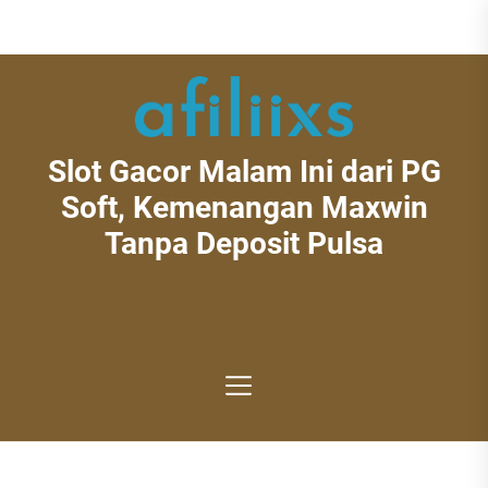
Skip
to
the
content
Slot Gacor Malam Ini dari PG
Slot
Gacor
Soft, Kemenangan Maxwin
Malam
Tanpa Deposit Pulsa
Ini
dari
PG
Soft,
Kemenangan
Maxwin
Tanpa
Deposit