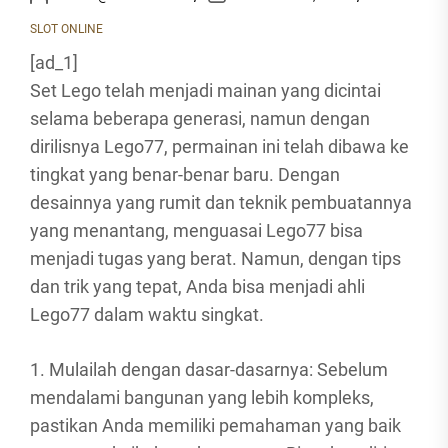
SLOT ONLINE
[ad_1]
Set Lego telah menjadi mainan yang dicintai
selama beberapa generasi, namun dengan
dirilisnya Lego77, permainan ini telah dibawa ke
tingkat yang benar-benar baru. Dengan
desainnya yang rumit dan teknik pembuatannya
yang menantang, menguasai Lego77 bisa
menjadi tugas yang berat. Namun, dengan tips
dan trik yang tepat, Anda bisa menjadi ahli
Lego77 dalam waktu singkat.
1. Mulailah dengan dasar-dasarnya: Sebelum
mendalami bangunan yang lebih kompleks,
pastikan Anda memiliki pemahaman yang baik