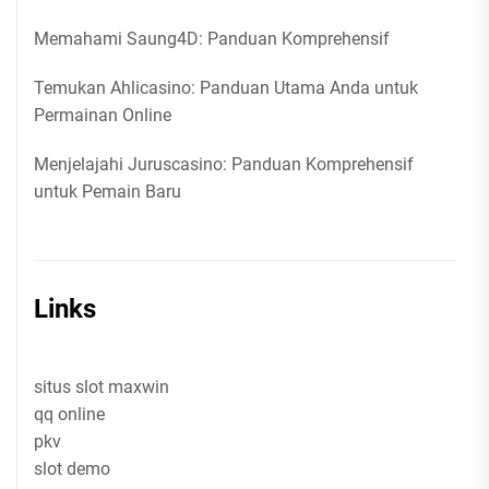
Memahami Saung4D: Panduan Komprehensif
Temukan Ahlicasino: Panduan Utama Anda untuk
Permainan Online
Menjelajahi Juruscasino: Panduan Komprehensif
untuk Pemain Baru
Links
situs slot maxwin
qq online
pkv
slot demo