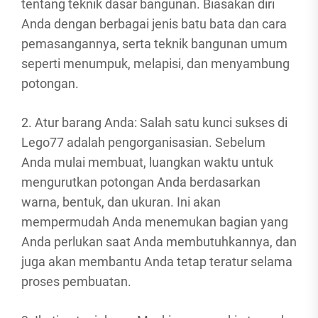
tentang teknik dasar bangunan. Biasakan diri
Anda dengan berbagai jenis batu bata dan cara
pemasangannya, serta teknik bangunan umum
seperti menumpuk, melapisi, dan menyambung
potongan.
2. Atur barang Anda: Salah satu kunci sukses di
Lego77 adalah pengorganisasian. Sebelum
Anda mulai membuat, luangkan waktu untuk
mengurutkan potongan Anda berdasarkan
warna, bentuk, dan ukuran. Ini akan
mempermudah Anda menemukan bagian yang
Anda perlukan saat Anda membutuhkannya, dan
juga akan membantu Anda tetap teratur selama
proses pembuatan.