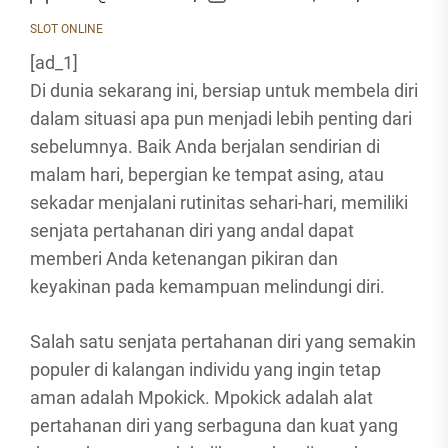
SLOT ONLINE
[ad_1]
Di dunia sekarang ini, bersiap untuk membela diri
dalam situasi apa pun menjadi lebih penting dari
sebelumnya. Baik Anda berjalan sendirian di
malam hari, bepergian ke tempat asing, atau
sekadar menjalani rutinitas sehari-hari, memiliki
senjata pertahanan diri yang andal dapat
memberi Anda ketenangan pikiran dan
keyakinan pada kemampuan melindungi diri.
Salah satu senjata pertahanan diri yang semakin
populer di kalangan individu yang ingin tetap
aman adalah Mpokick. Mpokick adalah alat
pertahanan diri yang serbaguna dan kuat yang