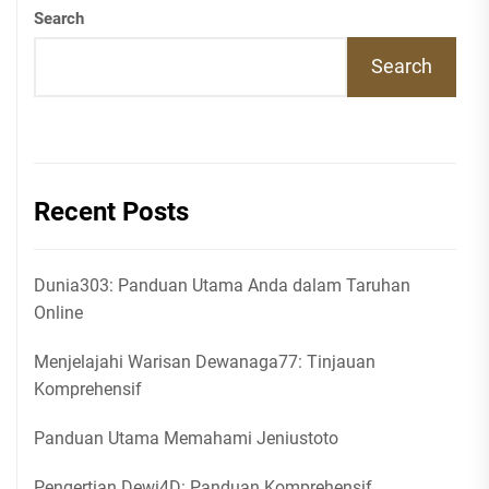
Search
Search
Recent Posts
Dunia303: Panduan Utama Anda dalam Taruhan
Online
Menjelajahi Warisan Dewanaga77: Tinjauan
Komprehensif
Panduan Utama Memahami Jeniustoto
Pengertian Dewi4D: Panduan Komprehensif