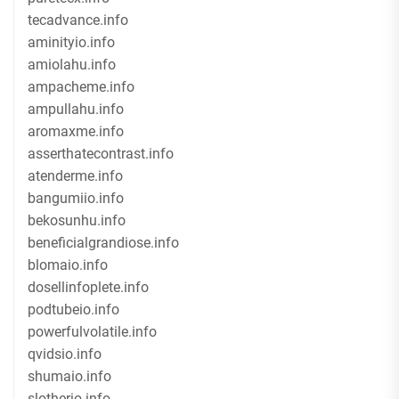
tecadvance.info
aminityio.info
amiolahu.info
ampacheme.info
ampullahu.info
aromaxme.info
asserthatecontrast.info
atenderme.info
bangumiio.info
bekosunhu.info
beneficialgrandiose.info
blomaio.info
dosellinfoplete.info
podtubeio.info
powerfulvolatile.info
qvidsio.info
shumaio.info
slotherio.info