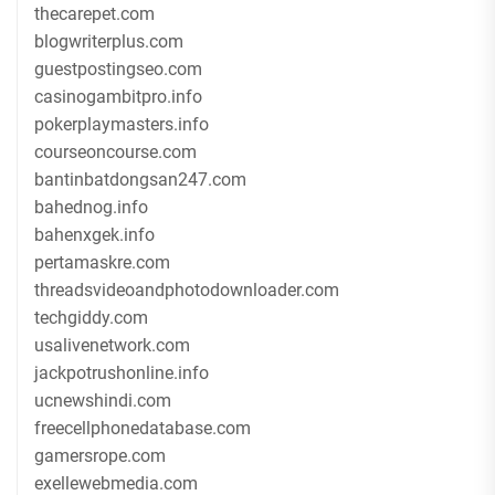
thecarepet.com
blogwriterplus.com
guestpostingseo.com
casinogambitpro.info
pokerplaymasters.info
courseoncourse.com
bantinbatdongsan247.com
bahednog.info
bahenxgek.info
pertamaskre.com
threadsvideoandphotodownloader.com
techgiddy.com
usalivenetwork.com
jackpotrushonline.info
ucnewshindi.com
freecellphonedatabase.com
gamersrope.com
exellewebmedia.com