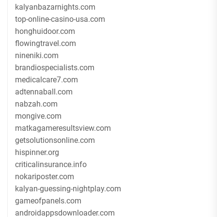
kalyanbazarnights.com
top-online-casino-usa.com
honghuidoor.com
flowingtravel.com
nineniki.com
brandiospecialists.com
medicalcare7.com
adtennaball.com
nabzah.com
mongive.com
matkagameresultsview.com
getsolutionsonline.com
hispinner.org
criticalinsurance.info
nokariposter.com
kalyan-guessing-nightplay.com
gameofpanels.com
androidappsdownloader.com