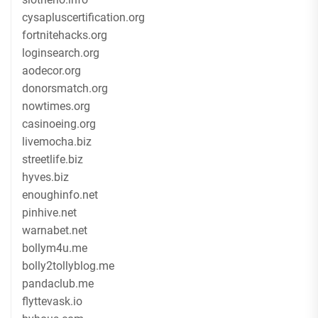
cysapluscertification.org
fortnitehacks.org
loginsearch.org
aodecor.org
donorsmatch.org
nowtimes.org
casinoeing.org
livemocha.biz
streetlife.biz
hyves.biz
enoughinfo.net
pinhive.net
warnabet.net
bollym4u.me
bolly2tollyblog.me
pandaclub.me
flyttevask.io