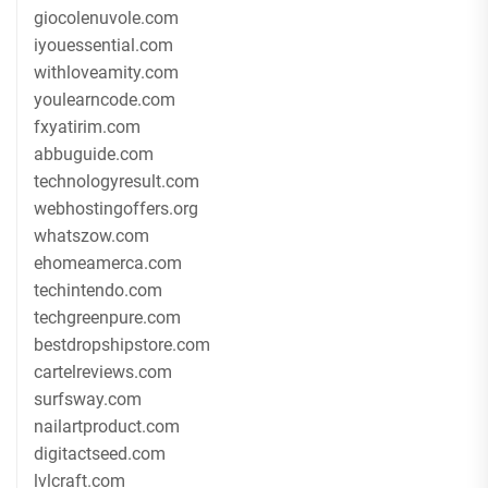
giocolenuvole.com
iyouessential.com
withloveamity.com
youlearncode.com
fxyatirim.com
abbuguide.com
technologyresult.com
webhostingoffers.org
whatszow.com
ehomeamerca.com
techintendo.com
techgreenpure.com
bestdropshipstore.com
cartelreviews.com
surfsway.com
nailartproduct.com
digitactseed.com
lvlcraft.com