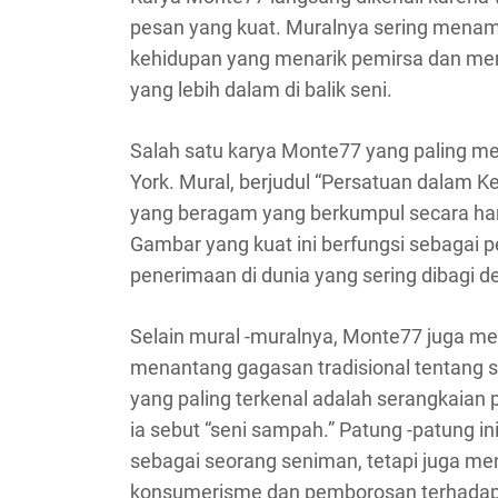
pesan yang kuat. Muralnya sering menampi
kehidupan yang menarik pemirsa dan me
yang lebih dalam di balik seni.
Salah satu karya Monte77 yang paling me
York. Mural, berjudul “Persatuan dalam 
yang beragam yang berkumpul secara har
Gambar yang kuat ini berfungsi sebagai 
penerimaan di dunia yang sering dibagi 
Selain mural -muralnya, Monte77 juga me
menantang gagasan tradisional tentang se
yang paling terkenal adalah serangkaian 
ia sebut “seni sampah.” Patung -patung 
sebagai seorang seniman, tetapi juga m
konsumerisme dan pemborosan terhadap