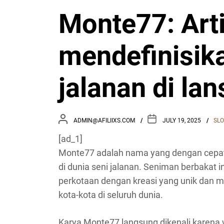
Monte77: Art
mendefinisika
jalanan di la
ADMIN@AFILIIXS.COM
JULY 19, 2025
SLO
[ad_1]
Monte77 adalah nama yang dengan cepat m
di dunia seni jalanan. Seniman berbakat 
perkotaan dengan kreasi yang unik dan m
kota-kota di seluruh dunia.
Karya Monte77 langsung dikenali karena w