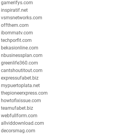
gamerifys.com
inspiratif.net
vsmsnetworks.com
offthem.com
ibommatv.com
techporfit.com
bekasionline.com
nbusinessplan.com
greenlife360.com
cantshoutitout.com
expressufabet.biz
mypuertoplata.net
thepioneerxpress.com
howtofixissue.com
teamufabet.biz
webfullform.com
allviddownload.com
decorsmag.com