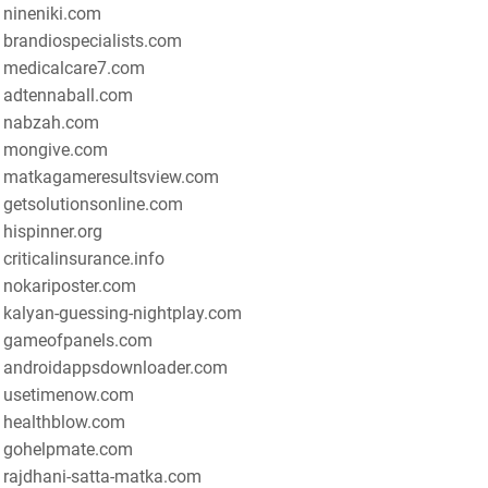
nineniki.com
brandiospecialists.com
medicalcare7.com
adtennaball.com
nabzah.com
mongive.com
matkagameresultsview.com
getsolutionsonline.com
hispinner.org
criticalinsurance.info
nokariposter.com
kalyan-guessing-nightplay.com
gameofpanels.com
androidappsdownloader.com
usetimenow.com
healthblow.com
gohelpmate.com
rajdhani-satta-matka.com