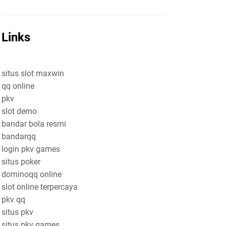
Links
situs slot maxwin
qq online
pkv
slot demo
bandar bola resmi
bandarqq
login pkv games
situs poker
dominoqq online
slot online terpercaya
pkv qq
situs pkv
situs pkv games