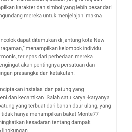
lkan karakter dan simbol yang lebih besar dari
ngundang mereka untuk menjelajahi makna
ncolok dapat ditemukan di jantung kota New
Keragaman,” menampilkan kelompok individu
monis, terlepas dari perbedaan mereka.
pengingat akan pentingnya persatuan dan
dengan prasangka dan ketakutan.
nciptakan instalasi dan patung yang
ni dan kecantikan. Salah satu karya -karyanya
patung yang terbuat dari bahan daur ulang, yang
ini tidak hanya menampilkan bakat Monte77
eningkatkan kesadaran tentang dampak
 lingkungan.