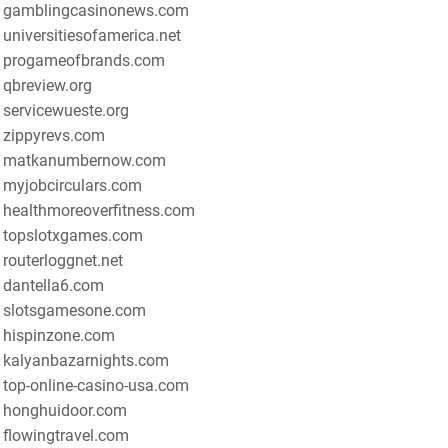
gamblingcasinonews.com
universitiesofamerica.net
progameofbrands.com
qbreview.org
servicewueste.org
zippyrevs.com
matkanumbernow.com
myjobcirculars.com
healthmoreoverfitness.com
topslotxgames.com
routerloggnet.net
dantella6.com
slotsgamesone.com
hispinzone.com
kalyanbazarnights.com
top-online-casino-usa.com
honghuidoor.com
flowingtravel.com