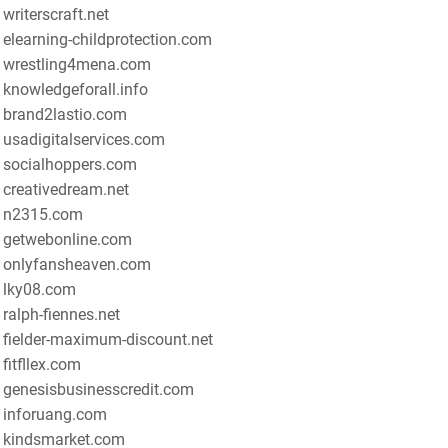
writerscraft.net
elearning-childprotection.com
wrestling4mena.com
knowledgeforall.info
brand2lastio.com
usadigitalservices.com
socialhoppers.com
creativedream.net
n2315.com
getwebonline.com
onlyfansheaven.com
lky08.com
ralph-fiennes.net
fielder-maximum-discount.net
fitfllex.com
genesisbusinesscredit.com
inforuang.com
kindsmarket.com