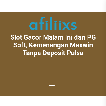
Skip
to
the
content
Slot Gacor Malam Ini dari PG
Slot
Gacor
Soft, Kemenangan Maxwin
Malam
Tanpa Deposit Pulsa
Ini
dari
PG
Soft,
Kemenangan
Maxwin
Tanpa
Deposit