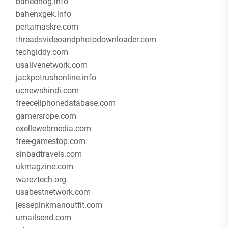
bahednog.info
bahenxgek.info
pertamaskre.com
threadsvideoandphotodownloader.com
techgiddy.com
usalivenetwork.com
jackpotrushonline.info
ucnewshindi.com
freecellphonedatabase.com
gamersrope.com
exellewebmedia.com
free-gamestop.com
sinbadtravels.com
ukmagzine.com
wareztech.org
usabestnetwork.com
jessepinkmanoutfit.com
umailsend.com