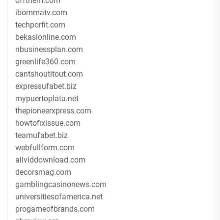
offthem.com
ibommatv.com
techporfit.com
bekasionline.com
nbusinessplan.com
greenlife360.com
cantshoutitout.com
expressufabet.biz
mypuertoplata.net
thepioneerxpress.com
howtofixissue.com
teamufabet.biz
webfullform.com
allviddownload.com
decorsmag.com
gamblingcasinonews.com
universitiesofamerica.net
progameofbrands.com