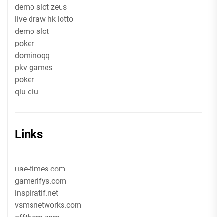
demo slot zeus
live draw hk lotto
demo slot
poker
dominoqq
pkv games
poker
qiu qiu
Links
uae-times.com
gamerifys.com
inspiratif.net
vsmsnetworks.com