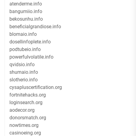
atenderme.info
bangumiio.info
bekosunhu.info
beneficialgrandiose.info
blomaio.info
dosellinfoplete.info
podtubeio.info
powerfulvolatile.info
qvidsio.info
shumaio.info
slotherio.info
cysapluscertification.org
fortnitehacks.org
loginsearch.org
aodecor.org
donorsmatch.org
nowtimes.org
casinoeing.org