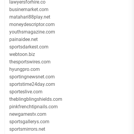
lawyersforhire.co
businemarket.com
matahari88play.net
moneydescriptor.com
youthsmagazine.com
painaidee.net
sportsdarkest.com
webtoon.biz
thesportswires.com
hyungpro.com
sportingnewsnet.com
sportstime24day.com
sporteslive.com
theblingblingshields.com
pinkfrenchtipnails.com
newgamestv.com
sportsgallerys.com
sportsmirrors.net