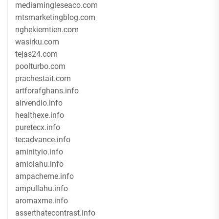
mediamingleseaco.com
mtsmarketingblog.com
nghekiemtien.com
wasirku.com
tejas24.com
poolturbo.com
prachestait.com
artforafghans.info
airvendio.info
healthexe.info
puretecx.info
tecadvance.info
aminityio.info
amiolahu.info
ampacheme.info
ampullahu.info
aromaxme.info
asserthatecontrast.info