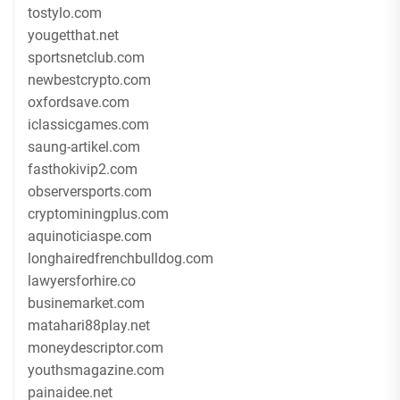
tostylo.com
yougetthat.net
sportsnetclub.com
newbestcrypto.com
oxfordsave.com
iclassicgames.com
saung-artikel.com
fasthokivip2.com
observersports.com
cryptominingplus.com
aquinoticiaspe.com
longhairedfrenchbulldog.com
lawyersforhire.co
businemarket.com
matahari88play.net
moneydescriptor.com
youthsmagazine.com
painaidee.net