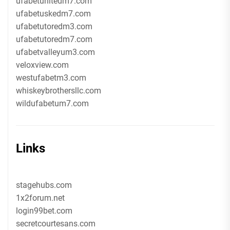
ufabetunitedm7.com
ufabetuskedm7.com
ufabetutoredm3.com
ufabetutoredm7.com
ufabetvalleyum3.com
veloxview.com
westufabetm3.com
whiskeybrothersllc.com
wildufabetum7.com
Links
stagehubs.com
1x2forum.net
login99bet.com
secretcourtesans.com