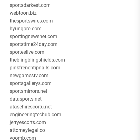
sportsdarkest.com
webtoon.biz
thesportswires.com
hyungpro.com
sportingnewsnet.com
sportstime24day.com
sporteslive.com
theblingblingshields.com
pinkfrenchtipnails.com
newgamestv.com
sportsgallerys.com
sportsmirrors.net
datasports.net
atasehirescortu.net
engineeringtechub.com
jerryescorts.com
attorneylegal.co
voomb.com