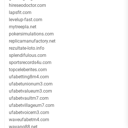
hireseodoctor.com
lapsfit.com
levelup-fast.com
mytreepla.net
pokersimulations.com
replicamanufactory.net
rezultate-loto.info
splendifulous.com
sportsrecords4u.com
topceleberites.com
ufabetting8m4.com
ufabetunionum3.com
ufabetvalueum3.com
ufabetvaultm7.com
ufabetvillageum7.com
ufabetvoicem3.com
waveufabetm4.com
wayang88.net