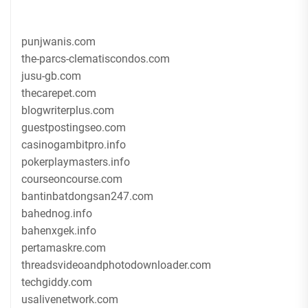
punjwanis.com
the-parcs-clematiscondos.com
jusu-gb.com
thecarepet.com
blogwriterplus.com
guestpostingseo.com
casinogambitpro.info
pokerplaymasters.info
courseoncourse.com
bantinbatdongsan247.com
bahednog.info
bahenxgek.info
pertamaskre.com
threadsvideoandphotodownloader.com
techgiddy.com
usalivenetwork.com