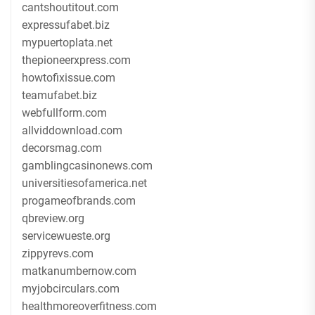
cantshoutitout.com
expressufabet.biz
mypuertoplata.net
thepioneerxpress.com
howtofixissue.com
teamufabet.biz
webfullform.com
allviddownload.com
decorsmag.com
gamblingcasinonews.com
universitiesofamerica.net
progameofbrands.com
qbreview.org
servicewueste.org
zippyrevs.com
matkanumbernow.com
myjobcirculars.com
healthmoreoverfitness.com