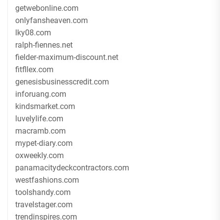
getwebonline.com
onlyfansheaven.com
lky08.com
ralph-fiennes.net
fielder-maximum-discount.net
fitfllex.com
genesisbusinesscredit.com
inforuang.com
kindsmarket.com
luvelylife.com
macramb.com
mypet-diary.com
oxweekly.com
panamacitydeckcontractors.com
westfashions.com
toolshandy.com
travelstager.com
trendinspires.com