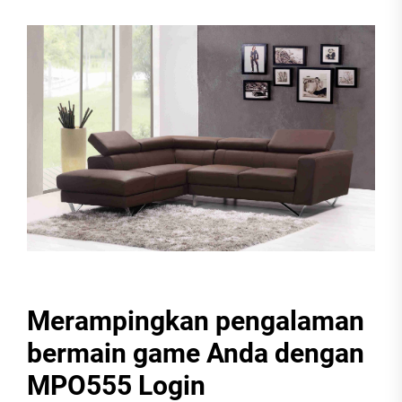
Pulsa
Merampingkan pengalaman
bermain game Anda dengan
MPO555 Login