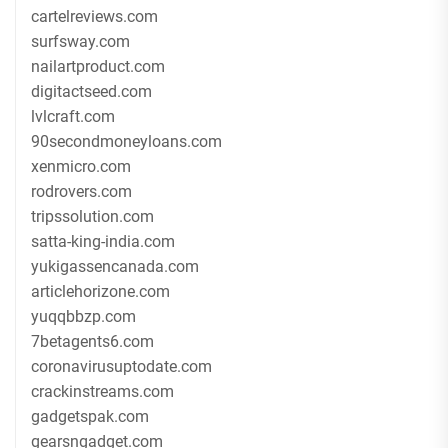
cartelreviews.com
surfsway.com
nailartproduct.com
digitactseed.com
lvlcraft.com
90secondmoneyloans.com
xenmicro.com
rodrovers.com
tripssolution.com
satta-king-india.com
yukigassencanada.com
articlehorizone.com
yuqqbbzp.com
7betagents6.com
coronavirusuptodate.com
crackinstreams.com
gadgetspak.com
gearsngadget.com