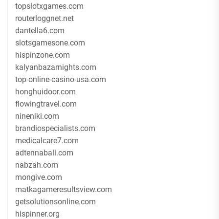
topslotxgames.com
routerloggnet.net
dantella6.com
slotsgamesone.com
hispinzone.com
kalyanbazarnights.com
top-online-casino-usa.com
honghuidoor.com
flowingtravel.com
nineniki.com
brandiospecialists.com
medicalcare7.com
adtennaball.com
nabzah.com
mongive.com
matkagameresultsview.com
getsolutionsonline.com
hispinner.org