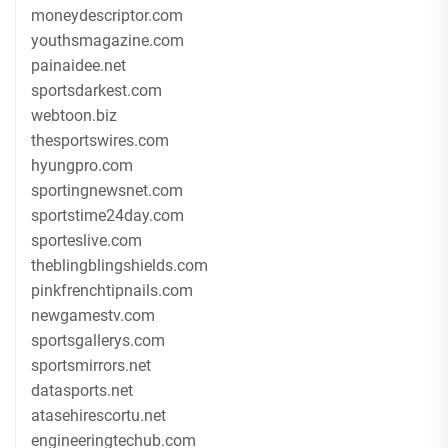
moneydescriptor.com
youthsmagazine.com
painaidee.net
sportsdarkest.com
webtoon.biz
thesportswires.com
hyungpro.com
sportingnewsnet.com
sportstime24day.com
sporteslive.com
theblingblingshields.com
pinkfrenchtipnails.com
newgamestv.com
sportsgallerys.com
sportsmirrors.net
datasports.net
atasehirescortu.net
engineeringtechub.com