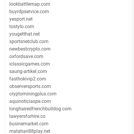
lookbattlemap.com
buyrdpservice.com
yesport.net
tostylo.com
yougetthat.net
sportsnetclub.com
newbestcrypto.com
oxfordsave.com
iclassicgames.com
saung-artikel.com
fasthokivip2.com
observersports.com
cryptominingplus.com
aquinoticiaspe.com
longhairedfrenchbulldog.com
lawyersforhire.co
businemarket.com
matahari88play.net