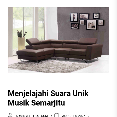
Pulsa
Menjelajahi Suara Unik
Musik Semarjitu
ADMIN@AFILIIXS.COM
AUGUST 4, 2025