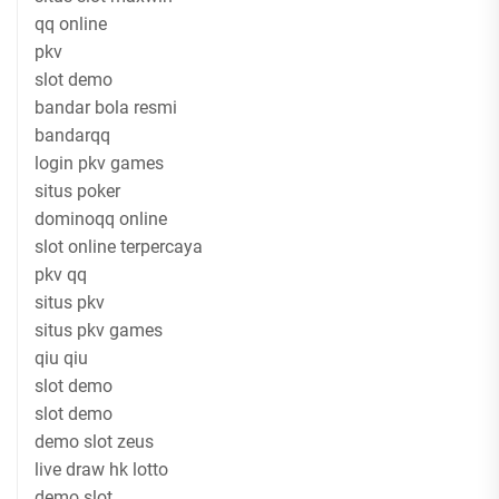
qq online
pkv
slot demo
bandar bola resmi
bandarqq
login pkv games
situs poker
dominoqq online
slot online terpercaya
pkv qq
situs pkv
situs pkv games
qiu qiu
slot demo
slot demo
demo slot zeus
live draw hk lotto
demo slot