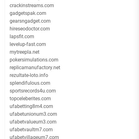
crackinstreams.com
gadgetspak.com
gearsngadget.com
hireseodoctor.com
lapsfit.com
levelup-fast.com
mytreepla.net
pokersimulations.com
replicamanufactory.net
rezultate-loto.info
splendifulous.com
sportsrecords4u.com
topceleberites.com
ufabetting8m4.com
ufabetunionum3.com
ufabetvalueum3.com
ufabetvaultm7.com
ufabetvillageum7.com