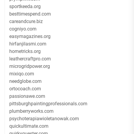
sportkeeda.org
besttimespend.com
careandcure.biz
cogniyo.com
easymagazines.org
hirfanjilasmi.com
hometricks.org
leathercraftpro.com
microgridpower.org
mixiqo.com
needglobe.com
ortocoach.com
passionawe.com
pittsburghpaintingprofessionals.com
plumberryworks.com
psychoterapiawioletanowak.com
quickultimate.com
quirkyquester.com