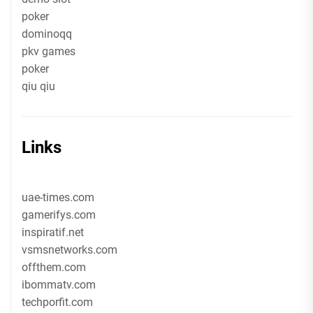
poker
dominoqq
pkv games
poker
qiu qiu
Links
uae-times.com
gamerifys.com
inspiratif.net
vsmsnetworks.com
offthem.com
ibommatv.com
techporfit.com