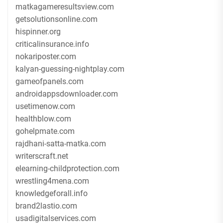
matkagameresultsview.com
getsolutionsonline.com
hispinner.org
criticalinsurance.info
nokariposter.com
kalyan-guessing-nightplay.com
gameofpanels.com
androidappsdownloader.com
usetimenow.com
healthblow.com
gohelpmate.com
rajdhani-satta-matka.com
writerscraft.net
elearning-childprotection.com
wrestling4mena.com
knowledgeforall.info
brand2lastio.com
usadigitalservices.com