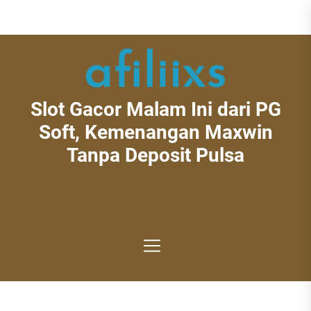
Skip
to
the
content
Slot Gacor Malam Ini dari PG
Slot
Gacor
Soft, Kemenangan Maxwin
Malam
Tanpa Deposit Pulsa
Ini
dari
PG
Soft,
Kemenangan
Maxwin
Tanpa
Deposit