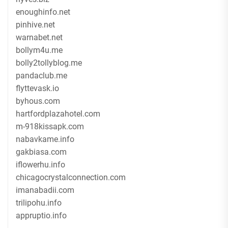
enoughinfo.net
pinhive.net
warnabet.net
bollym4u.me
bolly2tollyblog.me
pandaclub.me
flyttevask.io
byhous.com
hartfordplazahotel.com
m-918kissapk.com
nabavkame.info
gakbiasa.com
iflowerhu.info
chicagocrystalconnection.com
imanabadii.com
trilipohu.info
appruptio.info