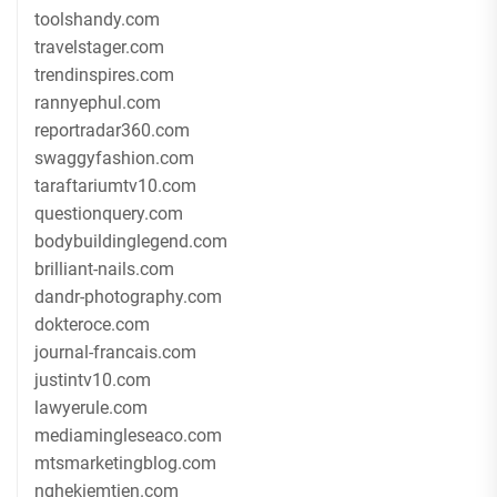
toolshandy.com
travelstager.com
trendinspires.com
rannyephul.com
reportradar360.com
swaggyfashion.com
taraftariumtv10.com
questionquery.com
bodybuildinglegend.com
brilliant-nails.com
dandr-photography.com
dokteroce.com
journal-francais.com
justintv10.com
lawyerule.com
mediamingleseaco.com
mtsmarketingblog.com
nghekiemtien.com