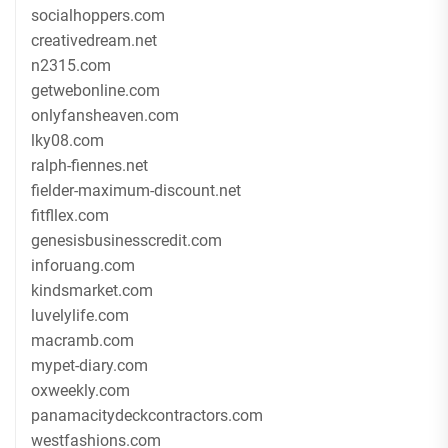
socialhoppers.com
creativedream.net
n2315.com
getwebonline.com
onlyfansheaven.com
lky08.com
ralph-fiennes.net
fielder-maximum-discount.net
fitfllex.com
genesisbusinesscredit.com
inforuang.com
kindsmarket.com
luvelylife.com
macramb.com
mypet-diary.com
oxweekly.com
panamacitydeckcontractors.com
westfashions.com