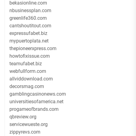
bekasionline.com
nbusinessplan.com
greenlife360.com
cantshoutitout.com
expressufabet.biz
mypuertoplata.net
thepioneerxpress.com
howtofixissue.com
teamufabet.biz
webfullform.com
allviddownload.com
decorsmag.com
gamblingcasinonews.com
universitiesofamerica.net
progameofbrands.com
qbreview.org
servicewueste.org
zippyrevs.com