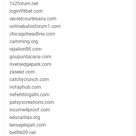
1x2forum.net
login99bet.com
secretcourtesans.com
onlinebahisforum1.com
chicagoheadline.com
camming.org
rajalion88.com
goupuntacana.com
riversedgepark.com
zaseez.com
catchycrunch.com
nofaphub.com
nefertitingalls.com
patsyscreations.com
income4proof.com
educaritas.org
lensajelajah.com
betflik09.net