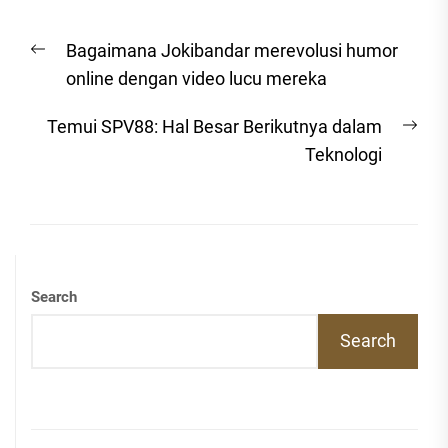
Post
Previous
Bagaimana Jokibandar merevolusi humor
navigation
post:
online dengan video lucu mereka
Nex
Temui SPV88: Hal Besar Berikutnya dalam
post
Teknologi
Search
Search