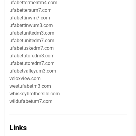
ufabettermentm4.com
ufabettersum7.com
ufabettinwm7.com
ufabettinwum3.com
ufabetunitedm3.com
ufabetunitedm7.com
ufabetuskedm7.com
ufabetutoredm3.com
ufabetutoredm7.com
ufabetvalleyum3.com
veloxview.com
westufabetm3.com
whiskeybrothersllc.com
wildufabetum7.com
Links