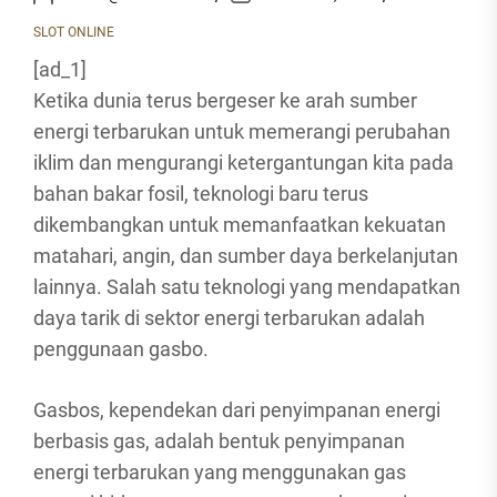
SLOT ONLINE
[ad_1]
Ketika dunia terus bergeser ke arah sumber
energi terbarukan untuk memerangi perubahan
iklim dan mengurangi ketergantungan kita pada
bahan bakar fosil, teknologi baru terus
dikembangkan untuk memanfaatkan kekuatan
matahari, angin, dan sumber daya berkelanjutan
lainnya. Salah satu teknologi yang mendapatkan
daya tarik di sektor energi terbarukan adalah
penggunaan gasbo.
Gasbos, kependekan dari penyimpanan energi
berbasis gas, adalah bentuk penyimpanan
energi terbarukan yang menggunakan gas