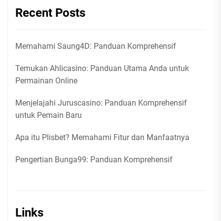
Recent Posts
Memahami Saung4D: Panduan Komprehensif
Temukan Ahlicasino: Panduan Utama Anda untuk
Permainan Online
Menjelajahi Juruscasino: Panduan Komprehensif
untuk Pemain Baru
Apa itu Plisbet? Memahami Fitur dan Manfaatnya
Pengertian Bunga99: Panduan Komprehensif
Links