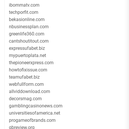
ibommatv.com
techporfit.com
bekasionline.com
nbusinessplan.com
greenlife360.com
cantshoutitout.com
expressufabet.biz
mypuertoplata.net
thepioneerxpress.com
howtofixissue.com
teamufabet.biz
webfullform.com
allviddownload.com
decorsmag.com
gamblingcasinonews.com
universitiesofamerica.net
progameofbrands.com
qbreview.org