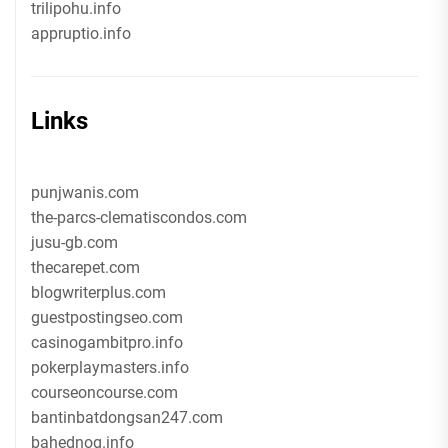
trilipohu.info
appruptio.info
Links
punjwanis.com
the-parcs-clematiscondos.com
jusu-gb.com
thecarepet.com
blogwriterplus.com
guestpostingseo.com
casinogambitpro.info
pokerplaymasters.info
courseoncourse.com
bantinbatdongsan247.com
bahednog.info