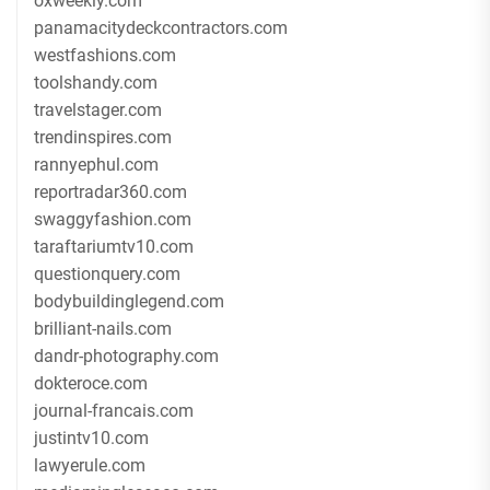
oxweekly.com
panamacitydeckcontractors.com
westfashions.com
toolshandy.com
travelstager.com
trendinspires.com
rannyephul.com
reportradar360.com
swaggyfashion.com
taraftariumtv10.com
questionquery.com
bodybuildinglegend.com
brilliant-nails.com
dandr-photography.com
dokteroce.com
journal-francais.com
justintv10.com
lawyerule.com