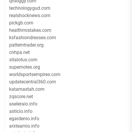
qrdoggy.com
technologygud.com
realshocknews.com
pickgb.com
healthmistakes.com
ksfashiondresses.com
patterntrader.org
cnhpa.net
sitalotus.com
supernotes.org
worldsportsempires.com
updatecentral360.com
katamastah.com
zqscore.net
aseleraio.info
asticio.info
egardenio.info
arxteamio.info