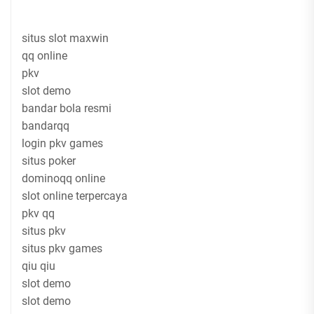
situs slot maxwin
qq online
pkv
slot demo
bandar bola resmi
bandarqq
login pkv games
situs poker
dominoqq online
slot online terpercaya
pkv qq
situs pkv
situs pkv games
qiu qiu
slot demo
slot demo