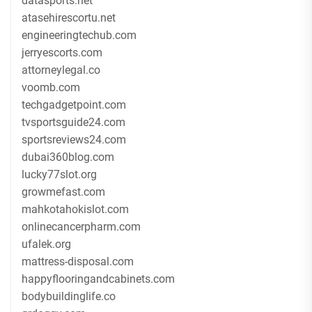
datasports.net
atasehirescortu.net
engineeringtechub.com
jerryescorts.com
attorneylegal.co
voomb.com
techgadgetpoint.com
tvsportsguide24.com
sportsreviews24.com
dubai360blog.com
lucky77slot.org
growmefast.com
mahkotahokislot.com
onlinecancerpharm.com
ufalek.org
mattress-disposal.com
happyflooringandcabinets.com
bodybuildinglife.co