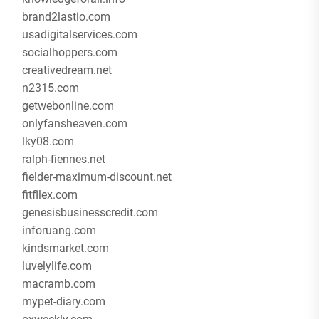
brand2lastio.com
usadigitalservices.com
socialhoppers.com
creativedream.net
n2315.com
getwebonline.com
onlyfansheaven.com
lky08.com
ralph-fiennes.net
fielder-maximum-discount.net
fitfllex.com
genesisbusinesscredit.com
inforuang.com
kindsmarket.com
luvelylife.com
macramb.com
mypet-diary.com