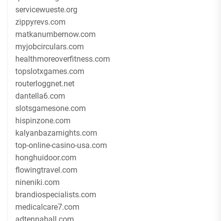
servicewueste.org
zippyrevs.com
matkanumbernow.com
myjobcirculars.com
healthmoreoverfitness.com
topslotxgames.com
routerloggnet.net
dantella6.com
slotsgamesone.com
hispinzone.com
kalyanbazarnights.com
top-online-casino-usa.com
honghuidoor.com
flowingtravel.com
nineniki.com
brandiospecialists.com
medicalcare7.com
adtennaball.com