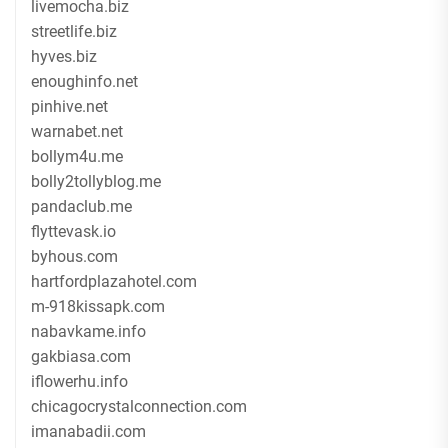
livemocha.biz
streetlife.biz
hyves.biz
enoughinfo.net
pinhive.net
warnabet.net
bollym4u.me
bolly2tollyblog.me
pandaclub.me
flyttevask.io
byhous.com
hartfordplazahotel.com
m-918kissapk.com
nabavkame.info
gakbiasa.com
iflowerhu.info
chicagocrystalconnection.com
imanabadii.com