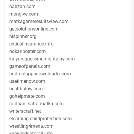
nabzah.com
mongive.com
matkagameresultsview.com
getsolutionsonline.com
hispinner.org
criticalinsurance.info
nokariposter.com
kalyan-guessing-nightplay.com
gameofpanels.com
androidappsdownloader.com
usetimenow.com
healthblow.com
gohelpmate.com
rajdhani-satta-matka.com
writerscraft.net
elearning-childprotection.com
wrestling4mena.com
knowledgeforall.info