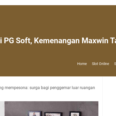
ri PG Soft, Kemenangan Maxwin T
Home
Slot Online
S
ang mempesona: surga bagi penggemar luar ruangan