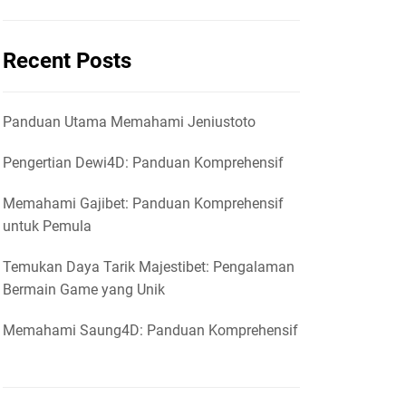
Recent Posts
Panduan Utama Memahami Jeniustoto
Pengertian Dewi4D: Panduan Komprehensif
Memahami Gajibet: Panduan Komprehensif
untuk Pemula
Temukan Daya Tarik Majestibet: Pengalaman
Bermain Game yang Unik
Memahami Saung4D: Panduan Komprehensif