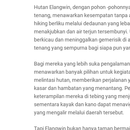
Hutan Elangwin, dengan pohon -pohonnya
tenang, menawarkan kesempatan tanpa akh
hiking berliku melalui dedaunan yang le
menakjubkan dan air terjun tersembunyi.
berkicau dan meninggalkan gemerisik di
tenang yang sempurna bagi siapa pun ya
Bagi mereka yang lebih suka pengalaman 
menawarkan banyak pilihan untuk kegiata
melintasi hutan, memberikan perjalana
kasar dan hambatan yang menantang. Pe
keterampilan mereka di tebing yang menj
sementara kayak dan kano dapat menavig
yang mengalir melalui daerah tersebut.
Tapi Elangwin bukan hanya taman berma