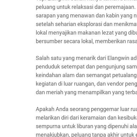
peluang untuk relaksasi dan peremajaan. K
sarapan yang menawan dan kabin yang n
setelah seharian eksplorasi dan menikma
lokal menyajikan makanan lezat yang di
bersumber secara lokal, memberikan rasa 
Salah satu yang menarik dari Elangwin a
penduduk setempat dan pengunjung sam
keindahan alam dan semangat petualangan
kegiatan di luar ruangan, dan vendor pe
dan meriah yang menampilkan yang terbai
Apakah Anda seorang penggemar luar ru
melarikan diri dari keramaian dan kesibu
sempurna untuk liburan yang dipenuhi a
menakjubkan, peluang tanpa akhir untuk 