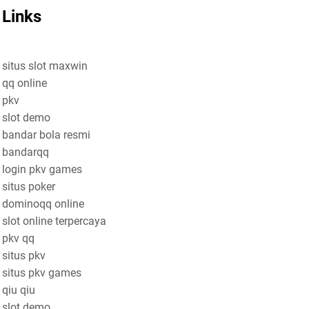
Links
situs slot maxwin
qq online
pkv
slot demo
bandar bola resmi
bandarqq
login pkv games
situs poker
dominoqq online
slot online terpercaya
pkv qq
situs pkv
situs pkv games
qiu qiu
slot demo