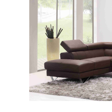
Pulsa