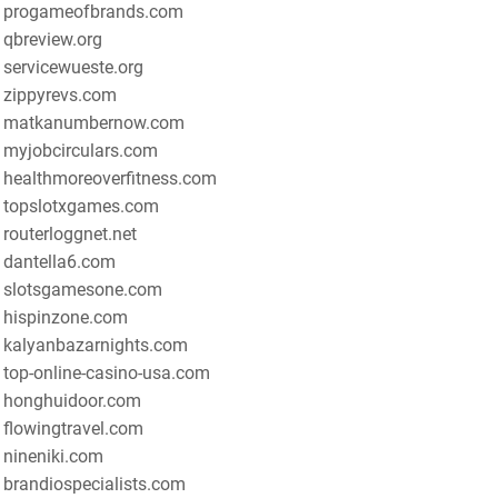
progameofbrands.com
qbreview.org
servicewueste.org
zippyrevs.com
matkanumbernow.com
myjobcirculars.com
healthmoreoverfitness.com
topslotxgames.com
routerloggnet.net
dantella6.com
slotsgamesone.com
hispinzone.com
kalyanbazarnights.com
top-online-casino-usa.com
honghuidoor.com
flowingtravel.com
nineniki.com
brandiospecialists.com