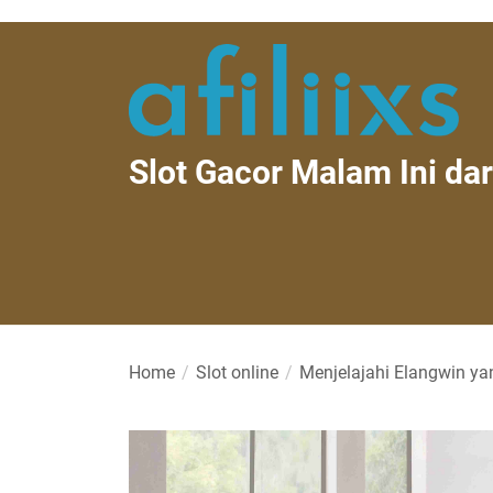
Skip
to
the
content
Slot Gacor Malam Ini da
Slot
Gacor
Malam
Ini
dari
PG
Soft,
Home
Slot online
Menjelajahi Elangwin y
Kemenangan
Maxwin
Tanpa
Deposit