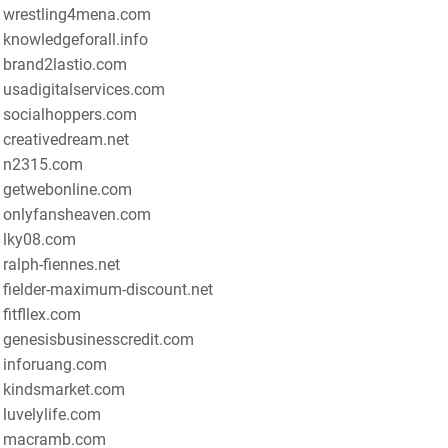
wrestling4mena.com
knowledgeforall.info
brand2lastio.com
usadigitalservices.com
socialhoppers.com
creativedream.net
n2315.com
getwebonline.com
onlyfansheaven.com
lky08.com
ralph-fiennes.net
fielder-maximum-discount.net
fitfllex.com
genesisbusinesscredit.com
inforuang.com
kindsmarket.com
luvelylife.com
macramb.com