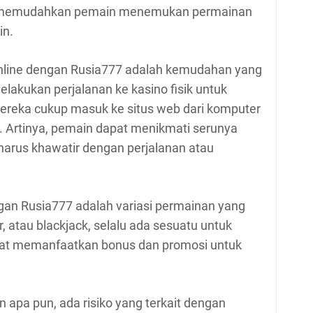
, memudahkan pemain menemukan permainan
in.
 online dengan Rusia777 adalah kemudahan yang
elakukan perjalanan ke kasino fisik untuk
ereka cukup masuk ke situs web dari komputer
n. Artinya, pemain dapat menikmati serunya
 harus khawatir dengan perjalanan atau
ngan Rusia777 adalah variasi permainan yang
, atau blackjack, selalu ada sesuatu untuk
apat memanfaatkan bonus dan promosi untuk
n apa pun, ada risiko yang terkait dengan