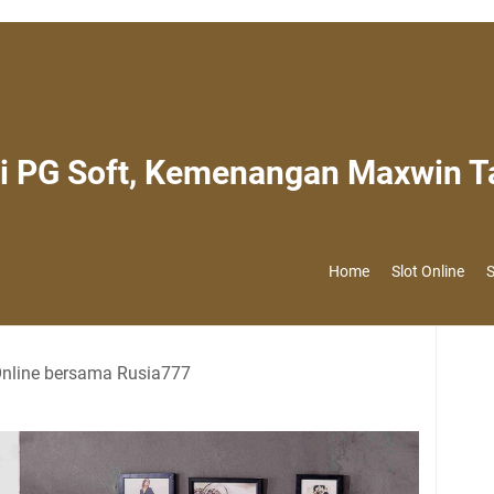
ri PG Soft, Kemenangan Maxwin T
Home
Slot Online
S
Online bersama Rusia777