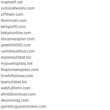
inspiratif.net
vsmsnetworks.com
offthem.com
ibommatv.com
techporfit.com
bekasionline.com
nbusinessplan.com
greenlife360.com
cantshoutitout.com
expressufabet.biz
mypuertoplata.net
thepioneerxpress.com
howtofixissue.com
teamufabet.biz
webfullform.com
allviddownload.com
decorsmag.com
gamblingcasinonews.com