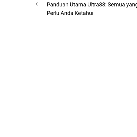
Post
Previous
Panduan Utama Ultra88: Semua yan
post:
navigation
Perlu Anda Ketahui