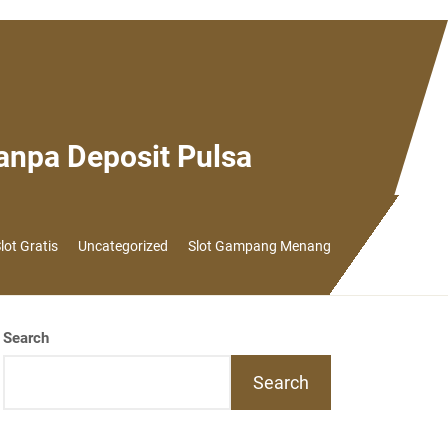
anpa Deposit Pulsa
lot Gratis
Uncategorized
Slot Gampang Menang
Search
Search