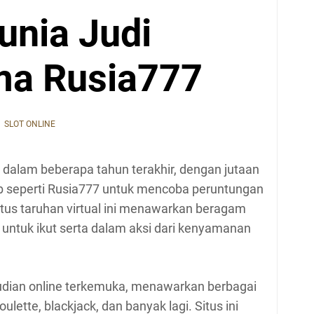
unia Judi
ma Rusia777
SLOT ONLINE
 dalam beberapa tahun terakhir, dengan jutaan
eb seperti Rusia777 untuk mencoba peruntungan
tus taruhan virtual ini menawarkan beragam
untuk ikut serta dalam aksi dari kenyamanan
judian online terkemuka, menawarkan berbagai
lette, blackjack, dan banyak lagi. Situs ini