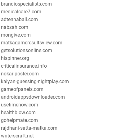
brandiospecialists.com
medicalcare7.com
adtennaball.com
nabzah.com
mongive.com
matkagameresultsview.com
getsolutionsonline.com
hispinner.org
criticalinsurance.info
nokariposter.com
kalyan-guessing-nightplay.com
gameofpanels.com
androidappsdownloader.com
usetimenow.com
healthblow.com
gohelpmate.com
rajdhani-satta-matka.com
writerscraft.net