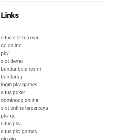
Links
situs slot maxwin
qq online
pkv
slot demo
bandar bola resmi
bandarqq
login pkv games
situs poker
dominoqq online
slot online terpercaya
pkv qq
situs pkv
situs pkv games
qiu qiu