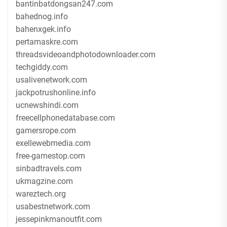
bantinbatdongsan247.com
bahednog.info
bahenxgek.info
pertamaskre.com
threadsvideoandphotodownloader.com
techgiddy.com
usalivenetwork.com
jackpotrushonline.info
ucnewshindi.com
freecellphonedatabase.com
gamersrope.com
exellewebmedia.com
free-gamestop.com
sinbadtravels.com
ukmagzine.com
wareztech.org
usabestnetwork.com
jessepinkmanoutfit.com