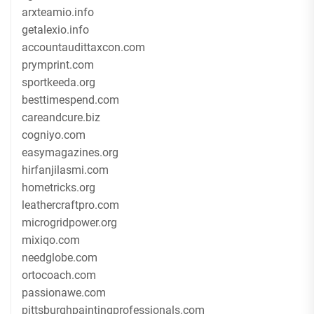
arxteamio.info
getalexio.info
accountaudittaxcon.com
prymprint.com
sportkeeda.org
besttimespend.com
careandcure.biz
cogniyo.com
easymagazines.org
hirfanjilasmi.com
hometricks.org
leathercraftpro.com
microgridpower.org
mixiqo.com
needglobe.com
ortocoach.com
passionawe.com
pittsburghpaintingprofessionals.com