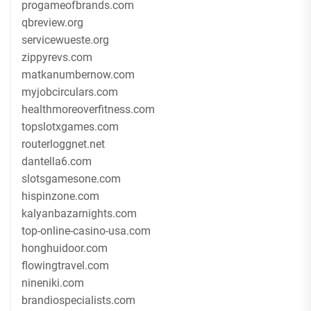
progameofbrands.com
qbreview.org
servicewueste.org
zippyrevs.com
matkanumbernow.com
myjobcirculars.com
healthmoreoverfitness.com
topslotxgames.com
routerloggnet.net
dantella6.com
slotsgamesone.com
hispinzone.com
kalyanbazarnights.com
top-online-casino-usa.com
honghuidoor.com
flowingtravel.com
nineniki.com
brandiospecialists.com