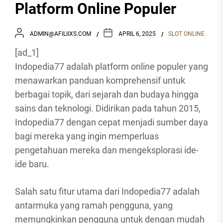
Platform Online Populer
ADMIN@AFILIIXS.COM
APRIL 6, 2025
SLOT ONLINE
[ad_1]
Indopedia77 adalah platform online populer yang
menawarkan panduan komprehensif untuk
berbagai topik, dari sejarah dan budaya hingga
sains dan teknologi. Didirikan pada tahun 2015,
Indopedia77 dengan cepat menjadi sumber daya
bagi mereka yang ingin memperluas
pengetahuan mereka dan mengeksplorasi ide-
ide baru.
Salah satu fitur utama dari Indopedia77 adalah
antarmuka yang ramah pengguna, yang
memungkinkan pengguna untuk dengan mudah