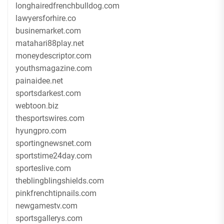
longhairedfrenchbulldog.com
lawyersforhire.co
businemarket.com
matahari88play.net
moneydescriptor.com
youthsmagazine.com
painaidee.net
sportsdarkest.com
webtoon.biz
thesportswires.com
hyungpro.com
sportingnewsnet.com
sportstime24day.com
sporteslive.com
theblingblingshields.com
pinkfrenchtipnails.com
newgamestv.com
sportsgallerys.com