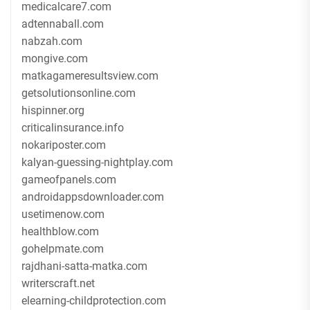
medicalcare7.com
adtennaball.com
nabzah.com
mongive.com
matkagameresultsview.com
getsolutionsonline.com
hispinner.org
criticalinsurance.info
nokariposter.com
kalyan-guessing-nightplay.com
gameofpanels.com
androidappsdownloader.com
usetimenow.com
healthblow.com
gohelpmate.com
rajdhani-satta-matka.com
writerscraft.net
elearning-childprotection.com