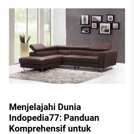
Pulsa
Menjelajahi Dunia
Indopedia77: Panduan
Komprehensif untuk