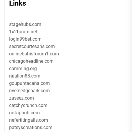
Links
stagehubs.com
1x2forum.net
login99bet.com
secretcourtesans.com
onlinebahisforum1.com
chicagoheadline.com
camming.org
rajalion88.com
goupuntacana.com
riversedgepark.com
zaseez.com
catchycrunch.com
nofaphub.com
nefertitingalls.com
patsyscreations.com