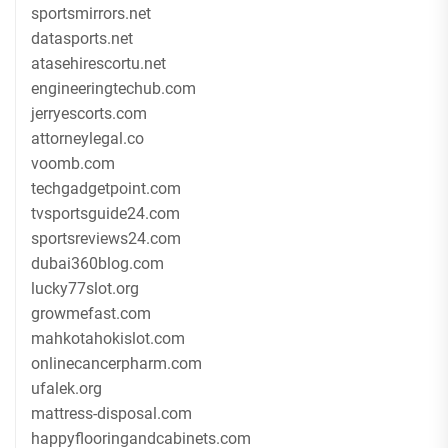
sportsmirrors.net
datasports.net
atasehirescortu.net
engineeringtechub.com
jerryescorts.com
attorneylegal.co
voomb.com
techgadgetpoint.com
tvsportsguide24.com
sportsreviews24.com
dubai360blog.com
lucky77slot.org
growmefast.com
mahkotahokislot.com
onlinecancerpharm.com
ufalek.org
mattress-disposal.com
happyflooringandcabinets.com