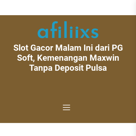
Skip
to
the
content
Slot Gacor Malam Ini dari PG
Slot
Gacor
Soft, Kemenangan Maxwin
Malam
Tanpa Deposit Pulsa
Ini
dari
PG
Soft,
Kemenangan
Maxwin
Tanpa
Deposit