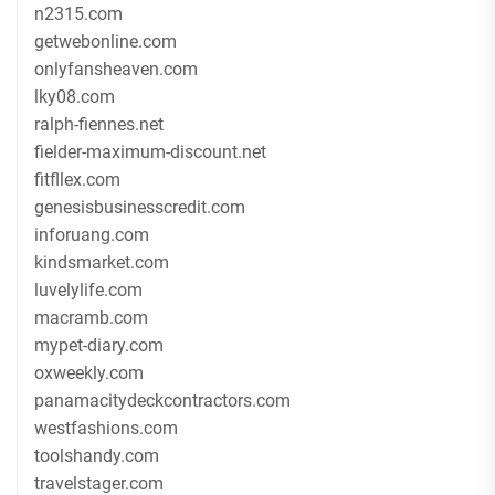
n2315.com
getwebonline.com
onlyfansheaven.com
lky08.com
ralph-fiennes.net
fielder-maximum-discount.net
fitfllex.com
genesisbusinesscredit.com
inforuang.com
kindsmarket.com
luvelylife.com
macramb.com
mypet-diary.com
oxweekly.com
panamacitydeckcontractors.com
westfashions.com
toolshandy.com
travelstager.com