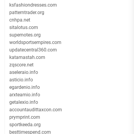
ksfashiondresses.com
patterntrader.org
cnhpa.net
sitalotus.com
supernotes.org
worldsportsempires.com
updatecentral360.com
katamastah.com
zqscore.net
aseleraio.info
asticio.info
egardenio.info
arxteamio.info
getalexio.info
accountaudittaxcon.com
prymprint.com
sportkeeda.org
besttimespend.com