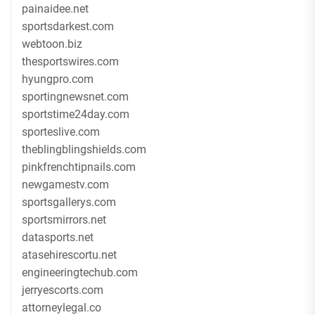
painaidee.net
sportsdarkest.com
webtoon.biz
thesportswires.com
hyungpro.com
sportingnewsnet.com
sportstime24day.com
sporteslive.com
theblingblingshields.com
pinkfrenchtipnails.com
newgamestv.com
sportsgallerys.com
sportsmirrors.net
datasports.net
atasehirescortu.net
engineeringtechub.com
jerryescorts.com
attorneylegal.co