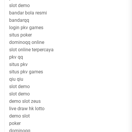
slot demo
bandar bola resmi
bandarqq
login pkv games
situs poker
dominoqq online
slot online terpercaya
pkv qq
situs pkv
situs pkv games
qiu qiu
slot demo
slot demo
demo slot zeus
live draw hk lotto
demo slot
poker
dominoqq