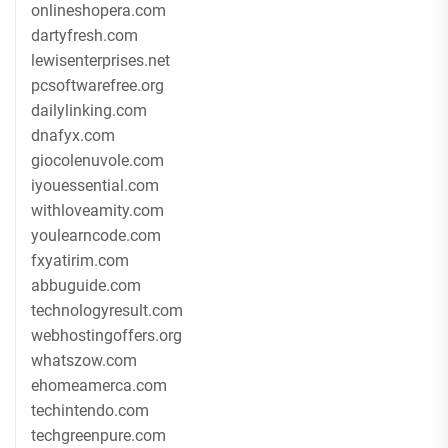
onlineshopera.com
dartyfresh.com
lewisenterprises.net
pcsoftwarefree.org
dailylinking.com
dnafyx.com
giocolenuvole.com
iyouessential.com
withloveamity.com
youlearncode.com
fxyatirim.com
abbuguide.com
technologyresult.com
webhostingoffers.org
whatszow.com
ehomeamerca.com
techintendo.com
techgreenpure.com