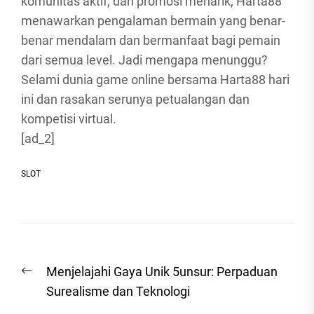
komunitas aktif, dan promosi menarik, Harta88
menawarkan pengalaman bermain yang benar-
benar mendalam dan bermanfaat bagi pemain
dari semua level. Jadi mengapa menunggu?
Selami dunia game online bersama Harta88 hari
ini dan rasakan serunya petualangan dan
kompetisi virtual.
[ad_2]
SLOT
Post
Previous
Menjelajahi Gaya Unik 5unsur: Perpaduan
navigation
post:
Surealisme dan Teknologi