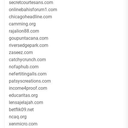
secretcourtesans.com
onlinebahisforum1.com
chicagoheadline.com
camming.org
rajalion88.com
goupuntacana.com
riversedgepark.com
zaseez.com
catchycrunch.com
nofaphub.com
nefertitingalls.com
patsyscreations.com
income4proof.com
educaritas.org
lensajelajah.com
betflik09.net
ncaq.org
xenmicro.com