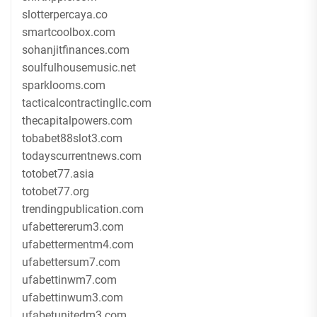
slotterpercaya.co
smartcoolbox.com
sohanjitfinances.com
soulfulhousemusic.net
sparklooms.com
tacticalcontractingllc.com
thecapitalpowers.com
tobabet88slot3.com
todayscurrentnews.com
totobet77.asia
totobet77.org
trendingpublication.com
ufabettererum3.com
ufabettermentm4.com
ufabettersum7.com
ufabettinwm7.com
ufabettinwum3.com
ufabetunitedm3.com