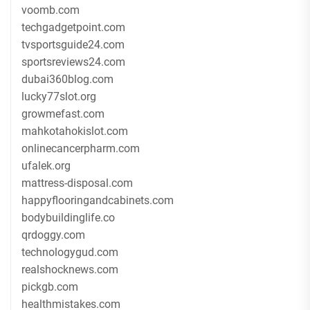
voomb.com
techgadgetpoint.com
tvsportsguide24.com
sportsreviews24.com
dubai360blog.com
lucky77slot.org
growmefast.com
mahkotahokislot.com
onlinecancerpharm.com
ufalek.org
mattress-disposal.com
happyflooringandcabinets.com
bodybuildinglife.co
qrdoggy.com
technologygud.com
realshocknews.com
pickgb.com
healthmistakes.com