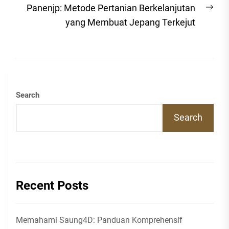
Nex
Panenjp: Metode Pertanian Berkelanjutan
post
yang Membuat Jepang Terkejut
Search
Search
Recent Posts
Memahami Saung4D: Panduan Komprehensif