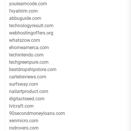
youlearncode.com
fxyatirim.com
abbuguide.com
technologyresult.com
webhostingoffers.org
whatszow.com
ehomeamerca.com
techintendo.com
techgreenpure.com
bestdropshipstore.com
cartelreviews.com
surfsway.com
nailartproduct.com
digitactseed.com
lvlcraft.com
90secondmoneyloans.com
xenmicro.com
rodrovers.com