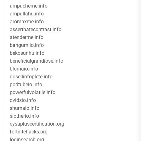
ampacheme.info
ampullahu.info
aromaxme.info
asserthatecontrast.info
atenderme.info
bangumiio.info
bekosunhu.info
beneficialgrandiose.info
blomaio.info
dosellinfoplete.info
podtubeio.info
powerfulvolatile.info
qvidsio.info
shumaio.info
slotherio.info
cysapluscertification.org
fortnitehacks.org
loginsearch.org