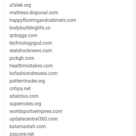
ufalek.org
mattress-disposal.com
happyflooringandcabinets.com
bodybuildinglife.co
qrdoggy.com
technologygud.com
realshocknews.com
pickgb.com
healthmistakes.com
ksfashiondresses.com
patterntrader.org
cnhpa.net
sitalotus.com
supernotes.org
worldsportsempires.com
updatecentral360.com
katamastah.com
zqscore.net