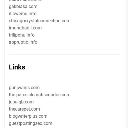
gakbiasa.com
iflowerhu.info
chicagocrystalconnection.com
imanabadii.com
trilipohu.info
appruptio.info
Links
punjwanis.com
the-parcs-clematiscondos.com
jusu-gb.com
thecarepet.com
blogwriterplus.com
guestpostingseo.com