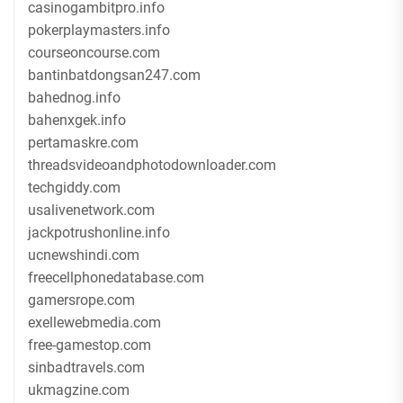
casinogambitpro.info
pokerplaymasters.info
courseoncourse.com
bantinbatdongsan247.com
bahednog.info
bahenxgek.info
pertamaskre.com
threadsvideoandphotodownloader.com
techgiddy.com
usalivenetwork.com
jackpotrushonline.info
ucnewshindi.com
freecellphonedatabase.com
gamersrope.com
exellewebmedia.com
free-gamestop.com
sinbadtravels.com
ukmagzine.com