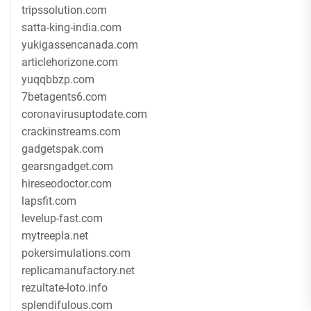
tripssolution.com
satta-king-india.com
yukigassencanada.com
articlehorizone.com
yuqqbbzp.com
7betagents6.com
coronavirusuptodate.com
crackinstreams.com
gadgetspak.com
gearsngadget.com
hireseodoctor.com
lapsfit.com
levelup-fast.com
mytreepla.net
pokersimulations.com
replicamanufactory.net
rezultate-loto.info
splendifulous.com