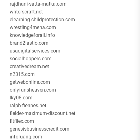
rajdhani-satta-matka.com
writerscraft.net
elearning-childprotection.com
wrestling4mena.com
knowledgeforall.info
brand2lastio.com
usadigitalservices.com
socialhoppers.com
creativedream.net
n2315.com
getwebonline.com
onlyfansheaven.com
lky08.com
ralph-fiennes.net
fielder-maximum-discount.net
fitfllex.com
genesisbusinesscredit.com
inforuang.com