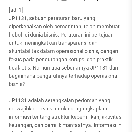
[ad_1]
JP1131, sebuah peraturan baru yang
diperkenalkan oleh pemerintah, telah membuat
heboh di dunia bisnis. Peraturan ini bertujuan
untuk meningkatkan transparansi dan
akuntabilitas dalam operasional bisnis, dengan
fokus pada pengurangan korupsi dan praktik
tidak etis. Namun apa sebenarnya JP1131 dan
bagaimana pengaruhnya terhadap operasional
bisnis?
JP1131 adalah serangkaian pedoman yang
mewajibkan bisnis untuk mengungkapkan
informasi tentang struktur kepemilikan, aktivitas
keuangan, dan pemilik manfaatnya. Informasi ini