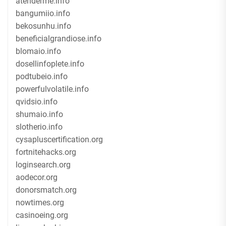
atenderme.info
bangumiio.info
bekosunhu.info
beneficialgrandiose.info
blomaio.info
dosellinfoplete.info
podtubeio.info
powerfulvolatile.info
qvidsio.info
shumaio.info
slotherio.info
cysapluscertification.org
fortnitehacks.org
loginsearch.org
aodecor.org
donorsmatch.org
nowtimes.org
casinoeing.org