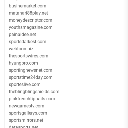
businemarket.com
matahari88play.net
moneydescriptor.com
youthsmagazine.com
painaidee.net
sportsdarkest.com
webtoon.biz
thesportswires.com
hyungpro.com
sportingnewsnet.com
sportstime24day.com
sporteslive.com
theblingblingshields.com
pinkfrenchtipnails.com
newgamestv.com
sportsgallerys.com
sportsmirrors.net
datasports.net