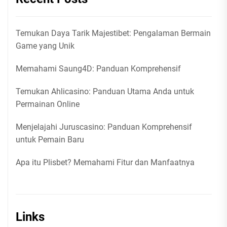
Temukan Daya Tarik Majestibet: Pengalaman Bermain
Game yang Unik
Memahami Saung4D: Panduan Komprehensif
Temukan Ahlicasino: Panduan Utama Anda untuk
Permainan Online
Menjelajahi Juruscasino: Panduan Komprehensif
untuk Pemain Baru
Apa itu Plisbet? Memahami Fitur dan Manfaatnya
Links