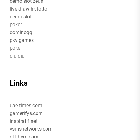
demo slot zeus
live draw hk lotto
demo slot
poker
dominoqq
pkv games
poker
qiu qiu
Links
uae-times.com
gamerifys.com
inspiratif.net
vsmsnetworks.com
offthem.com