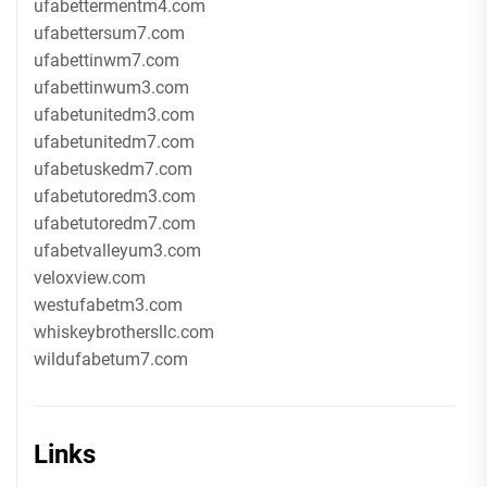
ufabettermentm4.com
ufabettersum7.com
ufabettinwm7.com
ufabettinwum3.com
ufabetunitedm3.com
ufabetunitedm7.com
ufabetuskedm7.com
ufabetutoredm3.com
ufabetutoredm7.com
ufabetvalleyum3.com
veloxview.com
westufabetm3.com
whiskeybrothersllc.com
wildufabetum7.com
Links