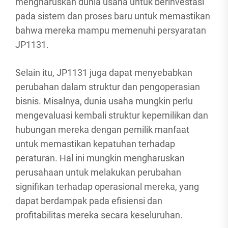
mengharuskan dunia usaha untuk berinvestasi
pada sistem dan proses baru untuk memastikan
bahwa mereka mampu memenuhi persyaratan
JP1131.
Selain itu, JP1131 juga dapat menyebabkan
perubahan dalam struktur dan pengoperasian
bisnis. Misalnya, dunia usaha mungkin perlu
mengevaluasi kembali struktur kepemilikan dan
hubungan mereka dengan pemilik manfaat
untuk memastikan kepatuhan terhadap
peraturan. Hal ini mungkin mengharuskan
perusahaan untuk melakukan perubahan
signifikan terhadap operasional mereka, yang
dapat berdampak pada efisiensi dan
profitabilitas mereka secara keseluruhan.