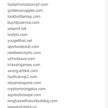
fasterformationcpf.com
goldensnuggles.com
lookbattlemap.com
buyrdpservice.com
yesport.net
tostylo.com
yougetthat.net
sportsnetclub.com
newbestcrypto.com
oxfordsave.com
iclassicgames.com
saung-artikel.com
fasthokivip2.com
observersports.com
cryptominingplus.com
aquinoticiaspe.com
longhairedfrenchbulldog.com
lawyersforhire.co