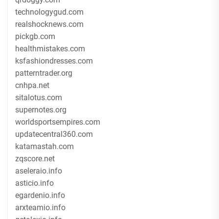
technologygud.com
realshocknews.com
pickgb.com
healthmistakes.com
ksfashiondresses.com
patterntrader.org
cnhpa.net
sitalotus.com
supernotes.org
worldsportsempires.com
updatecentral360.com
katamastah.com
zqscore.net
aseleraio.info
asticio.info
egardenio.info
arxteamio.info