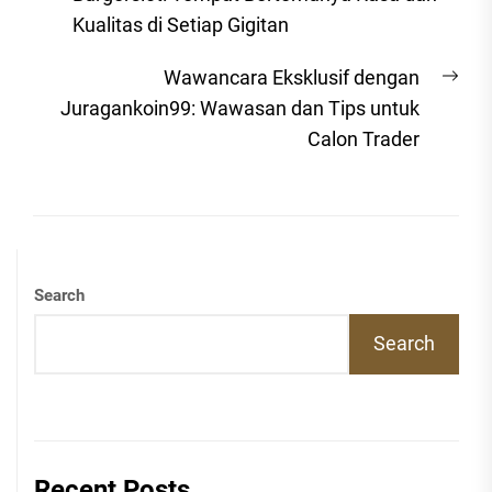
navigation
post:
Kualitas di Setiap Gigitan
Nex
Wawancara Eksklusif dengan
post
Juragankoin99: Wawasan dan Tips untuk
Calon Trader
Search
Search
Recent Posts