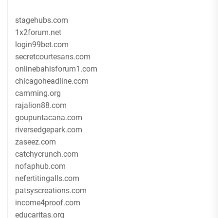
stagehubs.com
1x2forum.net
login99bet.com
secretcourtesans.com
onlinebahisforum1.com
chicagoheadline.com
camming.org
rajalion88.com
goupuntacana.com
riversedgepark.com
zaseez.com
catchycrunch.com
nofaphub.com
nefertitingalls.com
patsyscreations.com
income4proof.com
educaritas.org