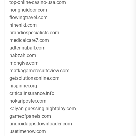
top-online-casino-usa.com
honghuidoor.com
flowingtravel.com
nineniki.com
brandiospecialists.com
medicalcare7.com
adtennaball.com
nabzah.com
mongive.com
matkagameresultsview.com
getsolutionsonline.com
hispinner.org
criticalinsurance.info
nokariposter.com
kalyan-guessing-nightplay.com
gameofpanels.com
androidappsdownloader.com
usetimenow.com