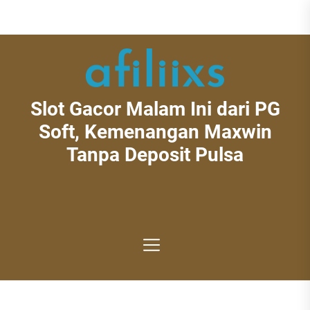
Skip
to
the
content
Slot Gacor Malam Ini dari PG
Slot
Gacor
Soft, Kemenangan Maxwin
Malam
Tanpa Deposit Pulsa
Ini
dari
PG
Soft,
Kemenangan
Maxwin
Tanpa
Deposit