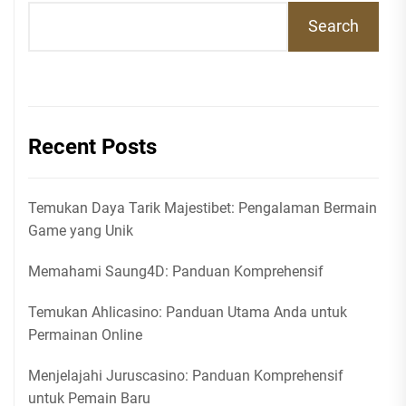
Search
Recent Posts
Temukan Daya Tarik Majestibet: Pengalaman Bermain
Game yang Unik
Memahami Saung4D: Panduan Komprehensif
Temukan Ahlicasino: Panduan Utama Anda untuk
Permainan Online
Menjelajahi Juruscasino: Panduan Komprehensif
untuk Pemain Baru