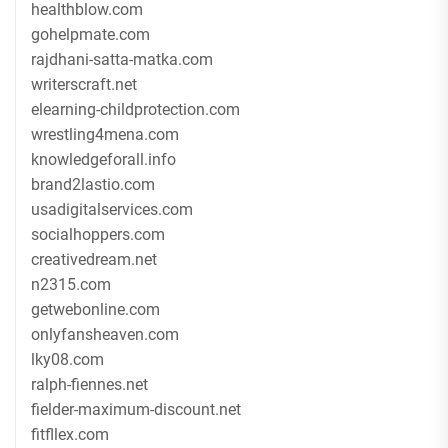
healthblow.com
gohelpmate.com
rajdhani-satta-matka.com
writerscraft.net
elearning-childprotection.com
wrestling4mena.com
knowledgeforall.info
brand2lastio.com
usadigitalservices.com
socialhoppers.com
creativedream.net
n2315.com
getwebonline.com
onlyfansheaven.com
lky08.com
ralph-fiennes.net
fielder-maximum-discount.net
fitfllex.com