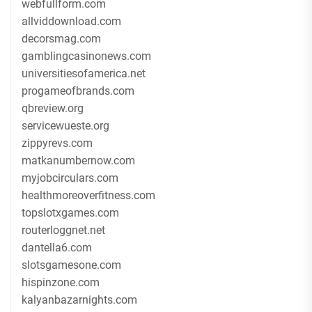
webfullform.com
allviddownload.com
decorsmag.com
gamblingcasinonews.com
universitiesofamerica.net
progameofbrands.com
qbreview.org
servicewueste.org
zippyrevs.com
matkanumbernow.com
myjobcirculars.com
healthmoreoverfitness.com
topslotxgames.com
routerloggnet.net
dantella6.com
slotsgamesone.com
hispinzone.com
kalyanbazarnights.com