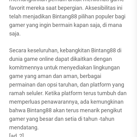
favorit mereka saat bepergian. Aksesibilitas ini
telah menjadikan Bintang88 pilihan populer bagi
gamer yang ingin bermain kapan saja, di mana
saja.
Secara keseluruhan, kebangkitan Bintang88 di
dunia game online dapat dikaitkan dengan
komitmennya untuk menyediakan lingkungan
game yang aman dan aman, berbagai
permainan dan opsi taruhan, dan platform yang
ramah seluler. Ketika platform terus tumbuh dan
memperluas penawarannya, ada kemungkinan
bahwa Bintang88 akan terus menarik pengikut
gamer yang besar dan setia di tahun -tahun
mendatang.
[ad_2]