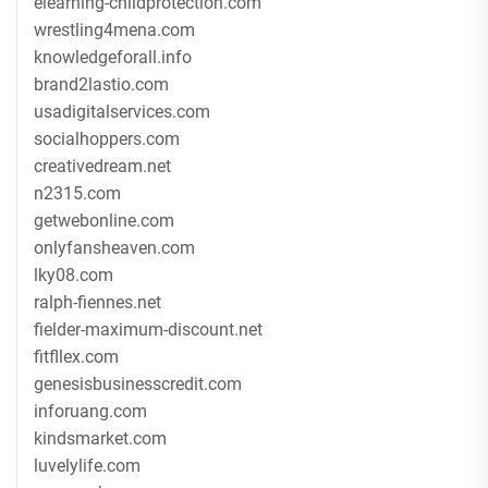
elearning-childprotection.com
wrestling4mena.com
knowledgeforall.info
brand2lastio.com
usadigitalservices.com
socialhoppers.com
creativedream.net
n2315.com
getwebonline.com
onlyfansheaven.com
lky08.com
ralph-fiennes.net
fielder-maximum-discount.net
fitfllex.com
genesisbusinesscredit.com
inforuang.com
kindsmarket.com
luvelylife.com