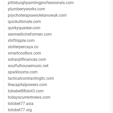
pittsburghpaintingprofessionals.com
plumberryworks.com
psychoterapiawioletanowak.com
quickultimate.com
quirkyquester.com
sexmedicineformen.com
shiftripple.com
slotterpercaya.co
smartcoolbox.com
sohanjitfinances.com
soulfulhousemusic.net
sparklooms.com
tacticalcontractingllc.com
thecapitalpowers.com
tobabet88slot3.com
todayscurrentnews.com
totobet77.asia
totobet77.org