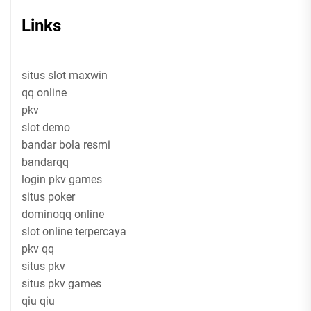
Links
situs slot maxwin
qq online
pkv
slot demo
bandar bola resmi
bandarqq
login pkv games
situs poker
dominoqq online
slot online terpercaya
pkv qq
situs pkv
situs pkv games
qiu qiu