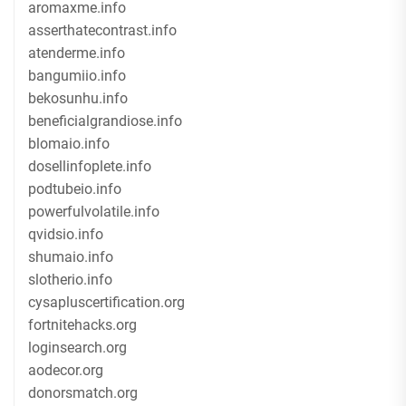
aromaxme.info
asserthatecontrast.info
atenderme.info
bangumiio.info
bekosunhu.info
beneficialgrandiose.info
blomaio.info
dosellinfoplete.info
podtubeio.info
powerfulvolatile.info
qvidsio.info
shumaio.info
slotherio.info
cysapluscertification.org
fortnitehacks.org
loginsearch.org
aodecor.org
donorsmatch.org