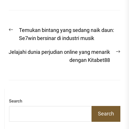
Post
Previous
Temukan bintang yang sedang naik daun:
navigation
post:
Se7win bersinar di industri musik
Nex
Jelajahi dunia perjudian online yang menarik
post
dengan Kitabet88
Search
Search