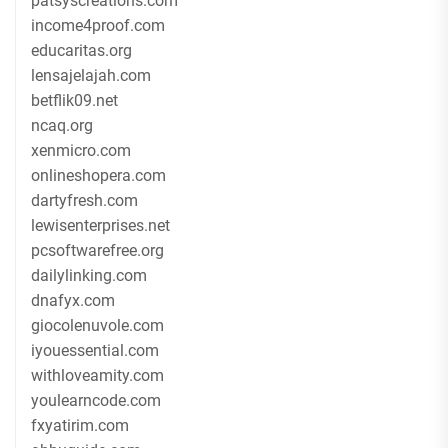
patsyscreations.com
income4proof.com
educaritas.org
lensajelajah.com
betflik09.net
ncaq.org
xenmicro.com
onlineshopera.com
dartyfresh.com
lewisenterprises.net
pcsoftwarefree.org
dailylinking.com
dnafyx.com
giocolenuvole.com
iyouessential.com
withloveamity.com
youlearncode.com
fxyatirim.com