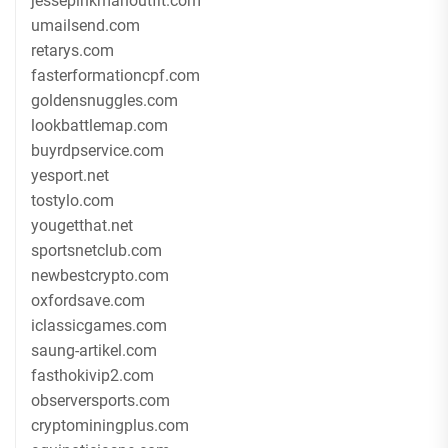
jessepinkmanoutfit.com
umailsend.com
retarys.com
fasterformationcpf.com
goldensnuggles.com
lookbattlemap.com
buyrdpservice.com
yesport.net
tostylo.com
yougetthat.net
sportsnetclub.com
newbestcrypto.com
oxfordsave.com
iclassicgames.com
saung-artikel.com
fasthokivip2.com
observersports.com
cryptominingplus.com