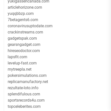
yukigassencanada.com
articlehorizone.com
yuqqbbzp.com
7betagents6.com
coronavirusuptodate.com
crackinstreams.com
gadgetspak.com
gearsngadget.com
hireseodoctor.com
lapsfit.com
levelup-fast.com
mytreepla.net
pokersimulations.com
replicamanufactory.net
rezultate-loto.info
splendifulous.com
sportsrecords4u.com
topceleberites.com