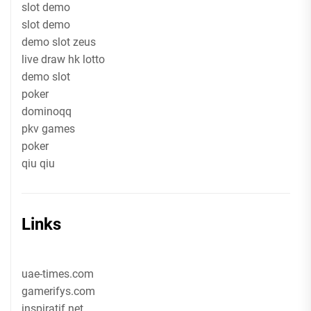
slot demo
slot demo
demo slot zeus
live draw hk lotto
demo slot
poker
dominoqq
pkv games
poker
qiu qiu
Links
uae-times.com
gamerifys.com
inspiratif.net