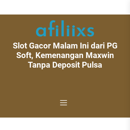
Skip
to
the
content
Slot Gacor Malam Ini dari PG
Slot
Gacor
Soft, Kemenangan Maxwin
Malam
Tanpa Deposit Pulsa
Ini
dari
PG
Soft,
Kemenangan
Maxwin
Tanpa
Deposit