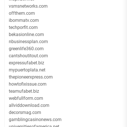
vsmsnetworks.com
offthem.com
ibommatv.com
techporfit.com
bekasionline.com
nbusinessplan.com
greenlife360.com
cantshoutitout.com
expressufabet.biz
mypuertoplata.net
thepioneerxpress.com
howtofixissue.com
teamufabet.biz
webfullform.com
allviddownload.com
decorsmag.com
gamblingcasinonews.com
universitiesofamerica.net