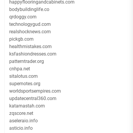
happyflooringandcabinets.com
bodybuildinglife.co
qrdoggy.com
technologygud.com
realshocknews.com
pickgb.com
healthmistakes.com
ksfashiondresses.com
patterntrader.org
cnhpa.net
sitalotus.com
supernotes.org
worldsportsempires.com
updatecentral360.com
katamastah.com
zqscore.net
aseleraio.info
asticio.info