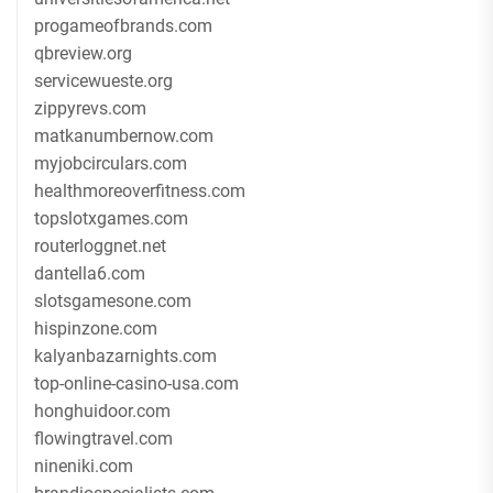
progameofbrands.com
qbreview.org
servicewueste.org
zippyrevs.com
matkanumbernow.com
myjobcirculars.com
healthmoreoverfitness.com
topslotxgames.com
routerloggnet.net
dantella6.com
slotsgamesone.com
hispinzone.com
kalyanbazarnights.com
top-online-casino-usa.com
honghuidoor.com
flowingtravel.com
nineniki.com