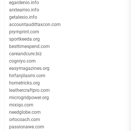
egardenio.info
arxteamio.info
getalexio.info
accountaudittaxcon.com
prymprint.com
sportkeeda.org
besttimespend.com
careandcure.biz
cogniyo.com
easymagazines.org
hirfanjilasmi.com
hometricks.org
leathercraftpro.com
microgridpower.org
mixiqo.com
needglobe.com
ortocoach.com
passionawe.com