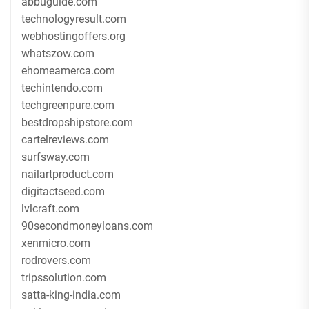
abbuguide.com
technologyresult.com
webhostingoffers.org
whatszow.com
ehomeamerca.com
techintendo.com
techgreenpure.com
bestdropshipstore.com
cartelreviews.com
surfsway.com
nailartproduct.com
digitactseed.com
lvlcraft.com
90secondmoneyloans.com
xenmicro.com
rodrovers.com
tripssolution.com
satta-king-india.com