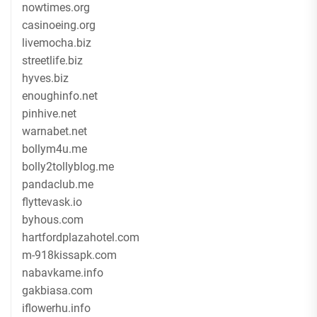
nowtimes.org
casinoeing.org
livemocha.biz
streetlife.biz
hyves.biz
enoughinfo.net
pinhive.net
warnabet.net
bollym4u.me
bolly2tollyblog.me
pandaclub.me
flyttevask.io
byhous.com
hartfordplazahotel.com
m-918kissapk.com
nabavkame.info
gakbiasa.com
iflowerhu.info