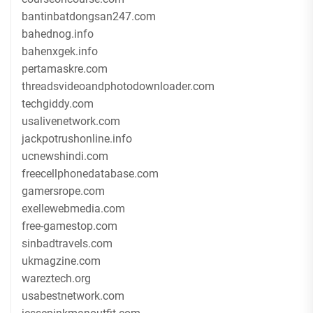
bantinbatdongsan247.com
bahednog.info
bahenxgek.info
pertamaskre.com
threadsvideoandphotodownloader.com
techgiddy.com
usalivenetwork.com
jackpotrushonline.info
ucnewshindi.com
freecellphonedatabase.com
gamersrope.com
exellewebmedia.com
free-gamestop.com
sinbadtravels.com
ukmagzine.com
wareztech.org
usabestnetwork.com