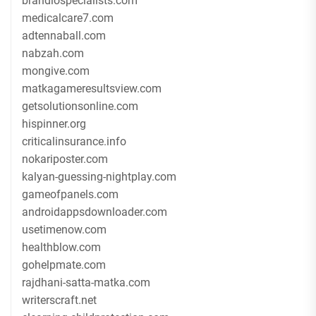
brandiospecialists.com
medicalcare7.com
adtennaball.com
nabzah.com
mongive.com
matkagameresultsview.com
getsolutionsonline.com
hispinner.org
criticalinsurance.info
nokariposter.com
kalyan-guessing-nightplay.com
gameofpanels.com
androidappsdownloader.com
usetimenow.com
healthblow.com
gohelpmate.com
rajdhani-satta-matka.com
writerscraft.net